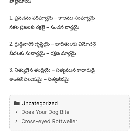
హల్లెలూయ
1. ప్రవచనం పరిపూర్ణమై – కాలము సంపూర్ణమై
సకల ప్రజలకు రక్షణై – సంతస వార్తయై
2. గ్రుడ్డివారికి దృష్టియై – బాధితులకు విమోచనై
బీదలకు సువార్తయై – రక్షణ మార్గమై
3. నిత్యుడైన తండ్రియై – సత్యమున కాధారుడై
శాంతికే నిలయమై – నిత్యజీవమై
Categories
Uncategorized
Does Your Dog Bite
Cross-eyed Rottweiler