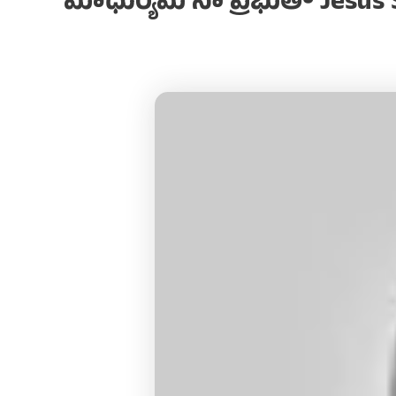
మాధుర్యమే నా ప్రభుతో Jesus 