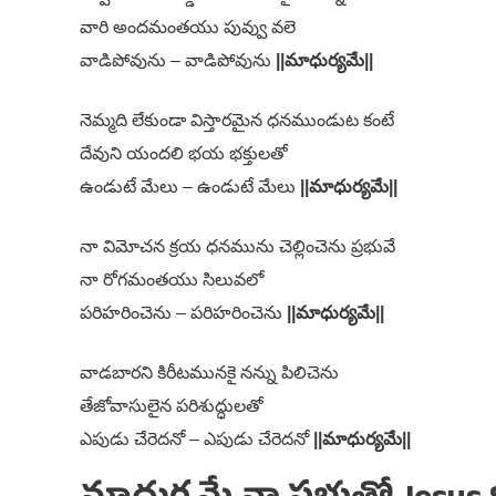
వారి అందమంతయు పువ్వు వలె
వాడిపోవును – వాడిపోవును
||మాధుర్యమే||
నెమ్మది లేకుండా విస్తారమైన ధనముండుట కంటే
దేవుని యందలి భయ భక్తులతో
ఉండుటే మేలు – ఉండుటే మేలు
||మాధుర్యమే||
నా విమోచన క్రయ ధనమును చెల్లించెను ప్రభువే
నా రోగమంతయు సిలువలో
పరిహరించెను – పరిహరించెను
||మాధుర్యమే||
వాడబారని కిరీటమునకై నన్ను పిలిచెను
తేజోవాసులైన పరిశుద్ధులతో
ఎపుడు చేరెదనో – ఎపుడు చేరెదనో
||మాధుర్యమే||