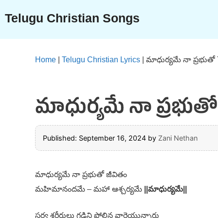
Skip
Telugu Christian Songs
to
content
Home
|
Telugu Christian Lyrics
|
మాధుర్యమే నా ప్రభుతో
మాధుర్యమే నా ప్రభుతో 
Published: September 16, 2024
by
Zani Nethan
మాధుర్యమే నా ప్రభుతో జీవితం
మహిమానందమే – మహా ఆశ్చర్యమే
||మాధుర్యమే||
సర్వ శరీరులు గడ్డిని పోలిన వారైయున్నారు