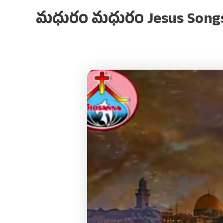
మధురం మధురం Jesus Songs L