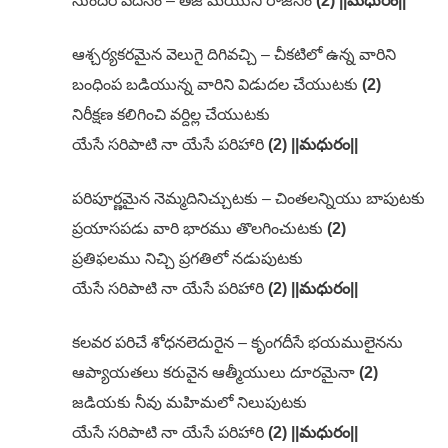
సుందర వదనం – తేజోమయుని రాజసం
(2) ||మధురం||
ఆశ్చర్యకరమైన వెలుగై దిగివచ్చి – చీకటిలో ఉన్న వారిని
బంధింప బడియున్న వారిని విడుదల చేయుటకు
(2)
నిరీక్షణ కలిగించి వర్దిల్ల చేయుటకు
యేసే సరిపాటి నా యేసే పరిహారి
(2) ||మధురం||
పరిపూర్ణమైన నెమ్మదినిచ్చుటకు – చింతలన్నియు బాపుటకు
ప్రయాసపడు వారి భారము తొలగించుటకు
(2)
ప్రతిఫలము నిచ్చి ప్రగతిలో నడుపుటకు
యేసే సరిపాటి నా యేసే పరిహారి
(2) ||మధురం||
కలవర పరిచే శోధనలెదురైన – కృంగదీసే భయములైనను
ఆప్యాయతలు కరువైన ఆత్మీయులు దూరమైనా
(2)
జడియకు నీవు మహిమలో నిలుపుటకు
యేసే సరిపాటి నా యేసే పరిహారి
(2) ||మధురం||