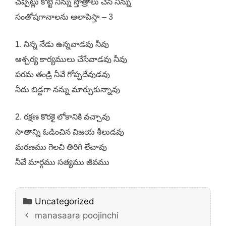
చప్పట్లు కొట్టి నిన్ను స్తొత్రాలు చేసి నిన్ను
సంతోషగానాలను ఆలాపిస్తా – 3
1. నిన్న నేడు ఉన్నవాడవు నీవు
ఆశ్చర్య కార్యములు చేసేవాడవు నీవు
పరమ తండ్రి నీవే గోప్పదేవుడవు
నీదు బిడ్డగా నన్ను మార్చుకున్నావు
2. రక్షణ కొరకై లోకానికి వచ్చావు
సాతాన్ని ఓడించిన విజయ శీలుడవు
మరణము గెలచి తిరిగి లేచావు
నీవే మార్గము సత్యము జీవము
Categories
Uncategorized
manasaara poojinchi