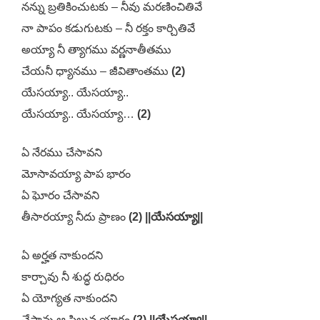
నన్ను బ్రతికించుటకు – నీవు మరణించితివే
నా పాపం కడుగుటకు – నీ రక్తం కార్చితివే
అయ్యా నీ త్యాగము వర్ణనాతీతము
చేయనీ ధ్యానము – జీవితాంతము
(2)
యేసయ్యా.. యేసయ్యా..
యేసయ్యా.. యేసయ్యా…
(2)
ఏ నేరము చేసావని
మోసావయ్యా పాప భారం
ఏ ఘోరం చేసావని
తీసారయ్యా నీదు ప్రాణం
(2) ||యేసయ్యా||
ఏ అర్హత నాకుందని
కార్చావు నీ శుద్ధ రుధిరం
ఏ యోగ్యత నాకుందని
చేసావు ఆ సిలువ యాగం
(2) ||యేసయ్యా||