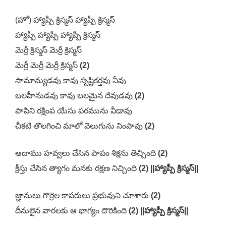
(హో) హ్యాప్పీ క్రిస్మస్ హ్యాప్పీ క్రిస్మస్
హ్యాప్పీ హ్యాప్పీ హ్యాప్పీ క్రిస్మస్
మెర్రీ క్రిస్మస్ మెర్రీ క్రిస్మస్
మెర్రీ మెర్రీ మెర్రీ క్రిస్మస్
(2)
సామాన్యుడవు కావు సృష్టికర్తవు నీవు
బలహీనుడవు కావు బలమైన దేవుడవు
(2)
పాపిని రక్షింప యేసు పరమును వీడావు
చీకటి తొలగించి మాలో వెలుగును నింపావు
(2)
ఆదాము హవ్వలు చేసిన పాపం శిక్షను తెచ్చింది
(2)
క్రీస్తు చేసిన త్యాగం మనకు రక్షణ నిచ్చింది
(2) ||హ్యాప్పీ క్రిస్మస్||
జ్ఞానులు గొర్రెల కాపరులు ప్రభువుని చూశారు
(2)
దీనులైన వారలకు ఆ భాగ్యం దొరికింది
(2) ||హ్యాప్పీ క్రిస్మస్||