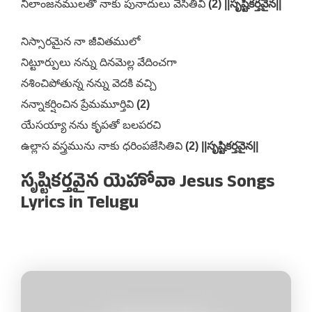
నీలాంజనములతో నాకు పునాదులు వేసితివి
(2) ||సృష్టికర్తవైన||
నిస్సారమైన నా జీవితములో
నిట్టూర్పులు నన్ను దినమెల్ల వేదించగా
నశించిపోతున్న నన్ను వెదకి వచ్చి
నన్నాకర్షించిన ప్రేమమూర్తివి
(2)
యేసయ్యా నను కృపతో బలపరచి
ఉల్లాస వస్త్రమును నాకు ధరింపజేసితివి
(2) ||సృష్టికర్తవైన||
సృష్టికర్తవైన యెహోవా Jesus Songs
Lyrics in Telugu