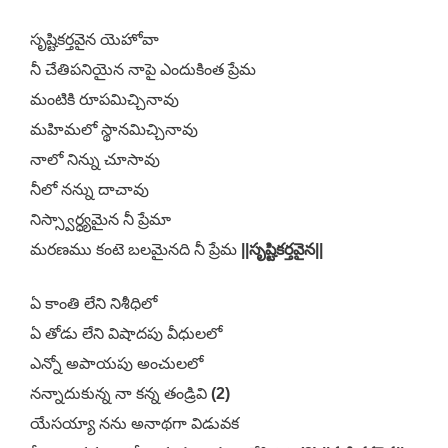
సృష్టికర్తవైన యెహోవా
నీ చేతిపనియైన నాపై ఎందుకింత ప్రేమ
మంటికి రూపమిచ్చినావు
మహిమలో స్థానమిచ్చినావు
నాలో నిన్ను చూసావు
నీలో నన్ను దాచావు
నిస్స్వార్ధ్యమైన నీ ప్రేమా
మరణము కంటె బలమైనది నీ ప్రేమ
||సృష్టికర్తవైన||
ఏ కాంతి లేని నిశీధిలో
ఏ తోడు లేని విషాదపు వీధులలో
ఎన్నో అపాయపు అంచులలో
నన్నాదుకున్న నా కన్న తండ్రివి
(2)
యేసయ్యా నను అనాథగా విడువక