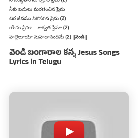
నీకు బదులు మరణించిన ప్రేమ
చిర జీవము నీకొసగిన ప్రేమ
(2)
యేసు ప్రేమా – శాశ్వత ప్రేమా
(2)
హల్లెలూయా మహదానందమే
(2) ||వెండి||
వెండి బంగారాల కన్న Jesus Songs
Lyrics in Telugu