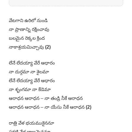
వేటగాని ఉరిలో నుండి
నా ప్రాణాన్ని రక్షించావు
బలమైన రెక్కల క్రింద
నాకాశ్రయమిచ్చావు
(2)
లేనే లేదయ్యా వేరే ఆధారం
నా దుర్గమా నా శైలమా
లేనే లేదయ్యా వేరే ఆధారం
నా శృంగమా నా కేడెమా
ఆరాధన ఆరాధన – నా తండ్రి నీకే ఆరాధన
ఆరాధన ఆరాధన – నా యేసు నీకే ఆరాధన
(2)
రాత్రి వేళ భయముకైననూ
పగటి వేళ బాణమైననూ