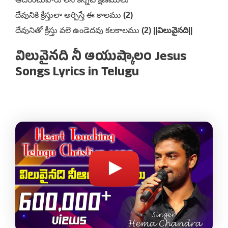
దేవునికి క్రీస్తులా అర్పిస్తే ఈ కాలము
(2)
దేవునితో క్రీస్తు వలె ఉండెదవు కలకాలము
(2) ||విలువైనది||
విలువైనది నీ ఆయుష్కాలం Jesus
Songs Lyrics in Telugu