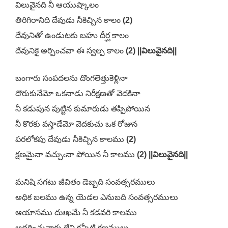
విలువైనది నీ ఆయుష్కాలం
తిరిగిరానిది దేవుడు నీకిచ్చిన కాలం
(2)
దేవునితో ఉండుటకు బహు దీర్ఘ కాలం
దేవునికై అర్పించవా ఈ స్వల్ప కాలం
(2) ||విలువైనది||
బంగారు సంపదలను దొంగలెత్తుకెళ్లినా
దొరుకునేమో ఒకనాడు నిరీక్షణతో వెదకినా
నీ కడుపున పుట్టిన కుమారుడు తప్పిపోయిన
నీ కొరకు వస్తాడేమో వెదకుచు ఒక రోజున
పరలోకపు దేవుడు నీకిచ్చిన కాలము
(2)
క్షణమైనా వచ్చుఁనా పోయిన నీ కాలము
(2) ||విలువైనది||
మనిషి సగటు జీవితం డెబ్బది సంవత్సరములు
అధిక బలము ఉన్న యెడల ఎనుబది సంవత్సరములు
ఆయాసము దుఃఖమే నీ కడవరి కాలము
ఆదరించువారు లేని కన్నీటి క్షణములు