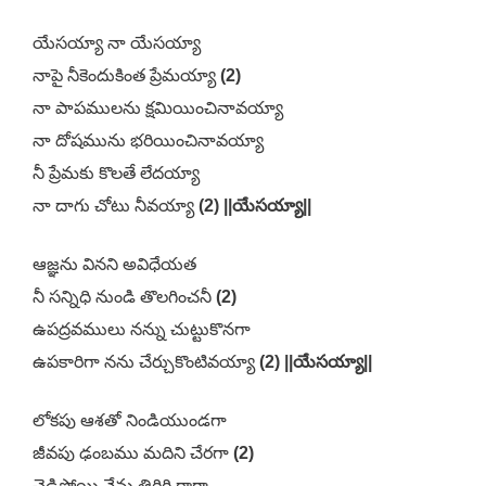
యేసయ్యా నా యేసయ్యా
నాపై నీకెందుకింత ప్రేమయ్యా
(2)
నా పాపములను క్షమియించినావయ్యా
నా దోషమును భరియించినావయ్యా
నీ ప్రేమకు కొలతే లేదయ్యా
నా దాగు చోటు నీవయ్యా
(2) ||యేసయ్యా||
ఆజ్ఞను వినని అవిధేయత
నీ సన్నిధి నుండి తొలగించనీ
(2)
ఉపద్రవములు నన్ను చుట్టుకొనగా
ఉపకారిగా నను చేర్చుకొంటివయ్యా
(2) ||యేసయ్యా||
లోకపు ఆశతో నిండియుండగా
జీవపు ఢంబము మదిని చేరగా
(2)
చెడిపోయి నేను తిరిగి రాగా