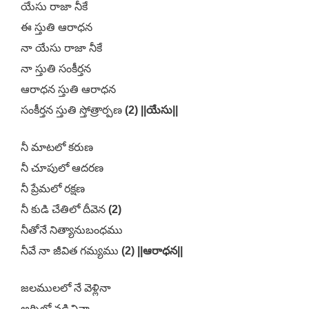
యేసు రాజా నీకే
ఈ స్తుతి ఆరాధన
నా యేసు రాజా నీకే
నా స్తుతి సంకీర్తన
ఆరాధన స్తుతి ఆరాధన
సంకీర్తన స్తుతి స్తోత్రార్పణ
(2) ||యేసు||
నీ మాటలో కరుణ
నీ చూపులో ఆదరణ
నీ ప్రేమలో రక్షణ
నీ కుడి చేతిలో దీవెన
(2)
నీతోనే నిత్యానుబంధము
నీవే నా జీవిత గమ్యము
(2) ||ఆరాధన||
జలములలో నే వెళ్లినా
అగ్నిలో నడిచినా