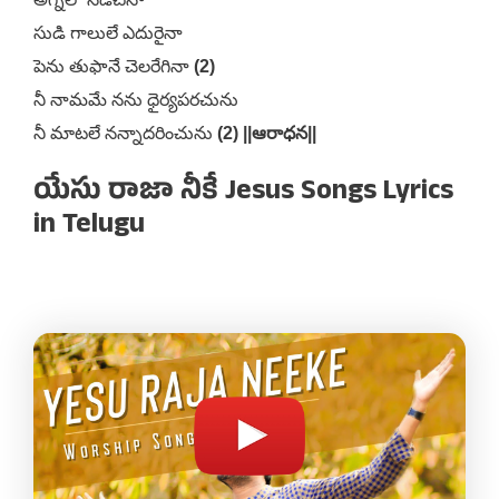
సుడి గాలులే ఎదురైనా
పెను తుఫానే చెలరేగినా
(2)
నీ నామమే నను ధైర్యపరచును
నీ మాటలే నన్నాదరించును
(2) ||ఆరాధన||
యేసు రాజా నీకే Jesus Songs Lyrics
in Telugu