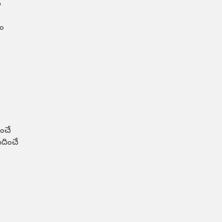




ంచే

దించే
