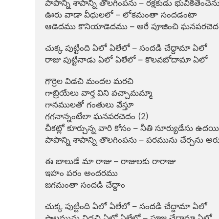
పాపాన్ని శాపాన్ని తొలగింపను – రక్షకుడు భువికేతెంచెను
ఊరు వాడా వీధులలో – లోకమంతా సందడంటా

ఆడెదము కొనియాడెదము – అరే పూజించి ఘనపరచెదం
చుక్క పుట్టింది ఏలో ఏలేలో – సందడి చేద్దామా ఏలో

రాజు పుట్టినాడు ఏలో ఏలేలో – కొలవబోదామా ఏలో

గొర్రెల విడచి మందల మరచి

గాబ్రియేలు వార్త విని వచ్చామమ్మా

గానములతో గంతులు వేస్తూ

గగనాన్నంటేలా ఘనపరచెదం (2)

చీకట్లో కూర్చున్న వారి కోసం – నీతి సూర్యుడేసు ఉదయి
పాపాన్ని శాపాన్ని తొలగింపను – పరమును చేర్చను అరు
ఈ బాలుడే మా రాజు – రాజులకు రారాజు

ఇహం పరం అందరము

జగమంతా సందడి చేద్దాం

చుక్క పుట్టింది ఏలో ఏలేలో – సందడి చేద్దామా ఏలో

పొలమును విడచి ఏలో ఏలేలో – పూజ చేద్దామా ఏలో
