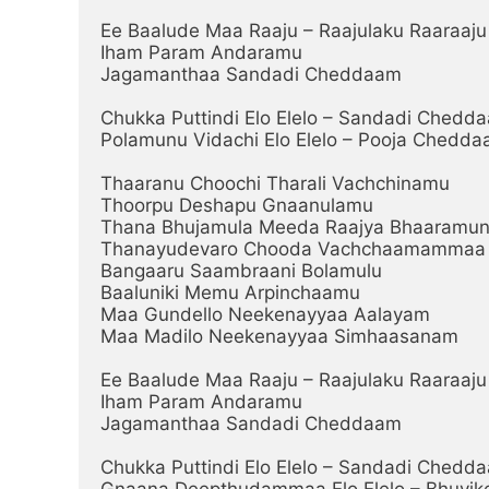
Ee Baalude Maa Raaju – Raajulaku Raaraaju

Iham Param Andaramu

Jagamanthaa Sandadi Cheddaam

Chukka Puttindi Elo Elelo – Sandadi Chedda
Polamunu Vidachi Elo Elelo – Pooja Chedda
Thaaranu Choochi Tharali Vachchinamu

Thoorpu Deshapu Gnaanulamu

Thana Bhujamula Meeda Raajya Bhaaramun
Thanayudevaro Chooda Vachchaamammaa (
Bangaaru Saambraani Bolamulu

Baaluniki Memu Arpinchaamu

Maa Gundello Neekenayyaa Aalayam

Maa Madilo Neekenayyaa Simhaasanam

Ee Baalude Maa Raaju – Raajulaku Raaraaju

Iham Param Andaramu

Jagamanthaa Sandadi Cheddaam

Chukka Puttindi Elo Elelo – Sandadi Chedda
Gnaana Deepthudammaa Elo Elelo – Bhuvik