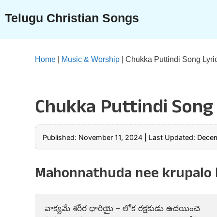
Skip
Telugu Christian Songs
to
content
Home
|
Music & Worship
|
Chukka Puttindi Song Lyri
Chukka Puttindi Song 
Published: November 11, 2024
|
Last Updated: Dece
Mahonnathuda nee krupalo l
వాక్యమే శరీర ధారియై – లోక రక్షకుడు ఉదయించె
