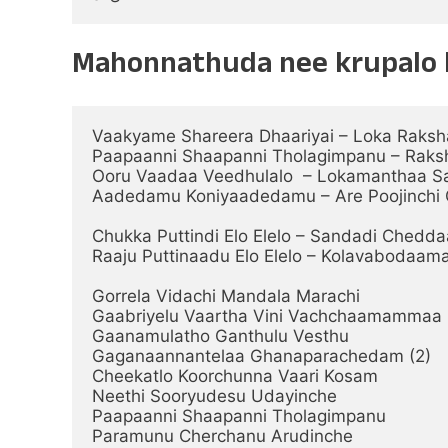
Mahonnathuda nee krupalo ly
Vaakyame Shareera Dhaariyai – Loka Raksh
Paapaanni Shaapanni Tholagimpanu – Raks
Ooru Vaadaa Veedhulalo  – Lokamanthaa S
Aadedamu Koniyaadedamu – Are Poojinchi
Chukka Puttindi Elo Elelo – Sandadi Chedda
Raaju Puttinaadu Elo Elelo – Kolavabodaama
Gorrela Vidachi Mandala Marachi

Gaabriyelu Vaartha Vini Vachchaamammaa

Gaanamulatho Ganthulu Vesthu

Gaganaannantelaa Ghanaparachedam (2)

Cheekatlo Koorchunna Vaari Kosam

Neethi Sooryudesu Udayinche

Paapaanni Shaapanni Tholagimpanu

Paramunu Cherchanu Arudinche
