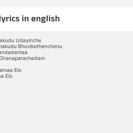
rics in english
akudu Udayinche

hakudu Bhuvikethenchenu

andadantaa

 Ghanaparachedam

amaa Elo

a Elo
