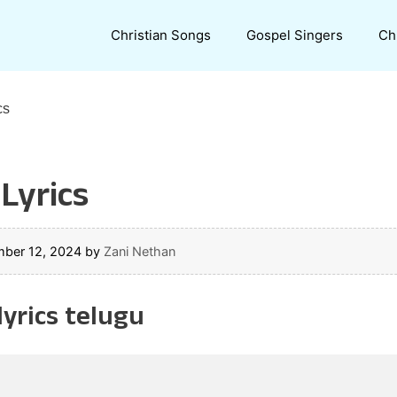
Christian Songs
Gospel Singers
Ch
cs
Lyrics
mber 12, 2024
by
Zani Nethan
yrics telugu