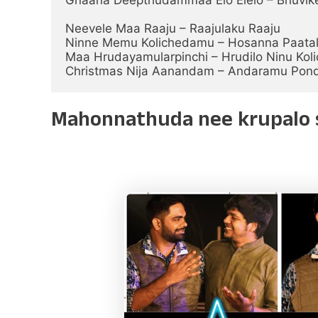
Neevele Maa Raaju – Raajulaku Raaju

Ninne Memu Kolichedamu – Hosanna Paatal
Maa Hrudayamularpinchi – Hrudilo Ninu Kolic
Christmas Nija Aanandam – Andaramu Po
Mahonnathuda nee krupalo 