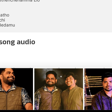
atho

hi

ndedamu
song audio