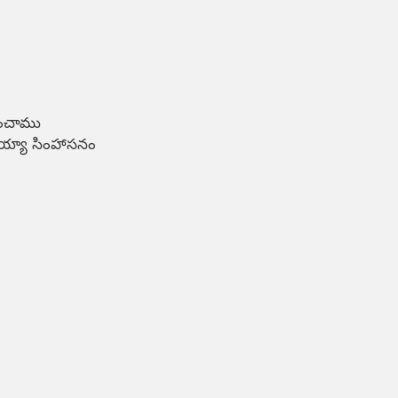
ంచాము

య్యా సింహాసనం
