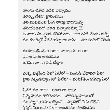
తారను చూచి తరలి వచ్చాము

తూర్పు దేశపు జ్ఞానులము

తన భుజముల మీద రాజ్య భారమున్న

తనయుడెవరో చూడ వచ్చామమ్మా (2)

బంగారు సాంబ్రాణి బోళములు – బాలునికి మేము అర్పి
మా గుండెల్లో నీకేనయ్యా ఆలయం – మా మదిలో నీకేన
ఈ బాలుడే మా రాజు – రాజులకు రారాజు

ఇహం పరం అందరము

జగమంతా సందడి చేద్దాం

చుక్క పుట్టింది ఏలో ఏలేలో – సందడి చేద్దామా ఏలో

జ్ఞాన దీప్తుడమ్మా ఏలో ఏలేలో – భువికేతెంచెనమ్మా ఏలో

నీవేలే మా రాజు – రాజులకు రాజు

నిన్నే మేము కొలిచెదము – హోసన్న పాటలతో

మా హృదయములర్పించి – హృదిలో నిను కొలిచి

క్రిస్మస్ నిజ ఆనందం – అందరము పొందెదము