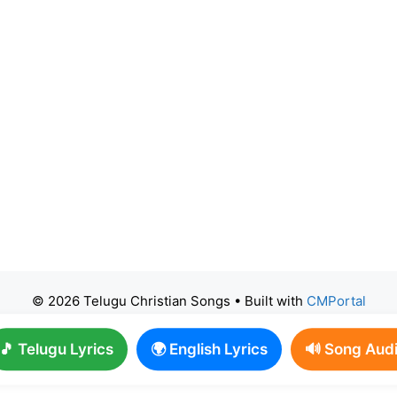
© 2026 Telugu Christian Songs
• Built with
CMPortal
🎵 Telugu Lyrics
🌍 English Lyrics
🔊 Song Aud