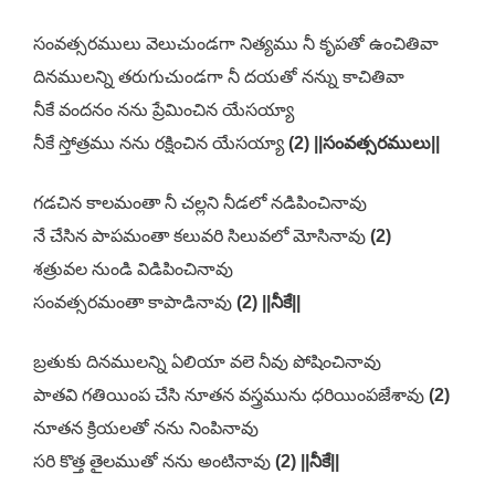
సంవత్సరములు వెలుచుండగా నిత్యము నీ కృపతో ఉంచితివా
దినములన్ని తరుగుచుండగా నీ దయతో నన్ను కాచితివా
నీకే వందనం నను ప్రేమించిన యేసయ్యా
నీకే స్తోత్రము నను రక్షించిన యేసయ్యా
(2) ||సంవత్సరములు||
గడచిన కాలమంతా నీ చల్లని నీడలో నడిపించినావు
నే చేసిన పాపమంతా కలువరి సిలువలో మోసినావు
(2)
శత్రువల నుండి విడిపించినావు
సంవత్సరమంతా కాపాడినావు
(2) ||నీకే||
బ్రతుకు దినములన్ని ఏలియా వలె నీవు పోషించినావు
పాతవి గతియింప చేసి నూతన వస్త్రమును ధరియింపజేశావు
(2)
నూతన క్రియలతో నను నింపినావు
సరి కొత్త తైలముతో నను అంటినావు
(2) ||నీకే||