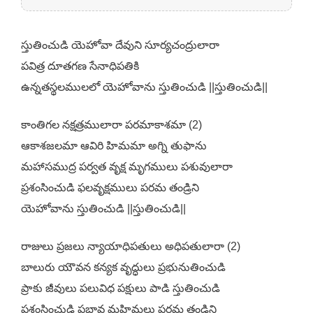
స్తుతించుడి యెహోవా దేవుని సూర్యచంద్రులారా
పవిత్ర దూతగణ సేనాధిపతికి
ఉన్నతస్థలములలో యెహోవాను స్తుతించుడి ||స్తుతించుడి||
కాంతిగల నక్షత్రములారా పరమాకాశమా (2)
ఆకాశజలమా ఆవిరి హిమమా అగ్ని తుఫాను
మహాసముద్ర పర్వత వృక్ష మృగములు పశువులారా
ప్రశంసించుడి ఫలవృక్షములు పరమ తండ్రిని
యెహోవాను స్తుతించుడి ||స్తుతించుడి||
రాజులు ప్రజలు న్యాయాధిపతులు అధిపతులారా (2)
బాలురు యౌవన కన్యక వృద్ధులు ప్రభునుతించుడి
ప్రాకు జీవులు పలువిధ పక్షులు పాడి స్తుతించుడి
ప్రశంసించుడి ప్రభావ మహిమలు పరమ తండ్రిని