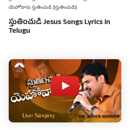
యెహోవాను స్తుతించుడి ||స్తుతించుడి||
స్తుతించుడి Jesus Songs Lyrics in
Telugu