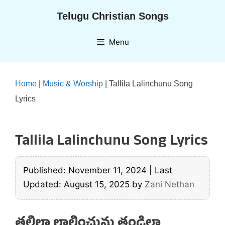
Skip
Telugu Christian Songs
to
content
Menu
Home
|
Music & Worship
|
Tallila Lalinchunu Song
Lyrics
Tallila Lalinchunu Song Lyrics
Published: November 11, 2024
|
Last
Updated: August 15, 2025
by
Zani Nethan
తల్లిలా లాలించును తండ్రిలా