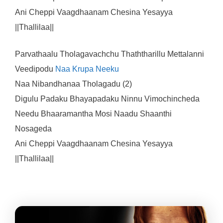
Ani Cheppi Vaagdhaanam Chesina Yesayya
||Thallilaa||
Parvathaalu Tholagavachchu Thaththarillu Mettalanni
Veedipodu
Naa Krupa Neeku
Naa Nibandhanaa Tholagadu (2)
Digulu Padaku Bhayapadaku Ninnu Vimochincheda
Needu Bhaaramantha Mosi Naadu Shaanthi
Nosageda
Ani Cheppi Vaagdhaanam Chesina Yesayya
||Thallilaa||