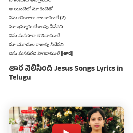
ఆ యింటిలో మా కంటితో
నిను కనులారా గాంచాములే
(2)
మా ఇమ్మానుయేలువు నీవేనని
నిను మనసారా కొలిచాములే
మా యూదుల రాజువు నీవేనని
నిను ఘనపరచి పొగిడాములే
||తార||
తార వెలిసింది Jesus Songs Lyrics in
Telugu