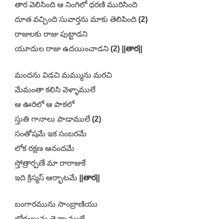
తార వెలిసింది ఆ నింగిలో ధరణి మురిసింది
దూత వచ్చింది సువార్తను మాకు తెలిపింది
(2)
రాజులకు రాజు పుట్టాడని
యూదుల రాజు ఉదయించాడని
(2) ||తార||
మందను విడచి మమ్మును మరచి
మేమంతా కలిసి వెళ్ళాములే
ఆ ఊరిలో ఆ పాకలో
స్తుతి గానాలు పాడాములే
(2)
సంతోషమే ఇక సంబరమే
లోక రక్షణ ఆనందమే
స్తోత్రార్పణే మా రారాజుకే
ఇది క్రిస్మస్ ఆర్భాటమే
||తార||
బంగారమును సాంబ్రాణియు
బోళంబును తెచ్చాములే