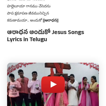
హల్లెలూయా గానము చేసెదను
పాప క్షమాపణ జీవమునిచ్చిన
కరుణామయా.. అందుకో
||ఆరాధన||
ఆరాధన అందుకో Jesus Songs
Lyrics in Telugu