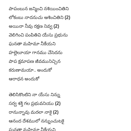
పాపంబున జన్మించి నశియించితిని
లోకంబు నాదనుచు ఆశించితిని
(2)
అయినా నీవు రక్షణ నివ్వ
(2)
వెలిగించి పంపితివి యేసు ప్రభును
ఘనతా మహిమా నీకేయని
హల్లెలూయా గానము చేసెదను
పాప క్షమాపణ జీవమునిచ్చిన
కరుణామయా.. అందుకో
ఆరాధన అందుకో
తెలిసికొంటిని నా యేసు నిన్ను
సర్వ శక్తి గల ప్రభువనియు
(2)
రానున్నావు మరలా నాకై
(2)
ఆనంద దేశములో నన్నుంచుటకై
ఘనతా మహిమా నీకేయని