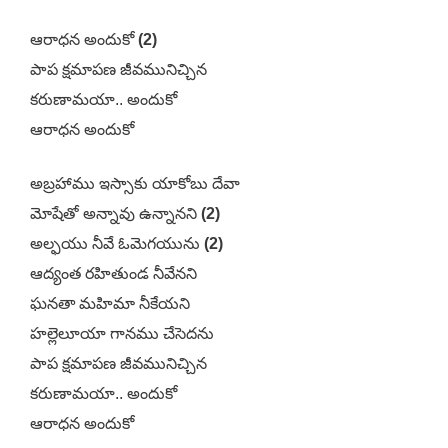
ఆరాధన అందుకో
(2)
పాప క్షమాపణ జీవమునిచ్చిన
కరుణామయా.. అందుకో
ఆరాధన అందుకో
అబ్రహాము ఇస్సాకు యాకోబు దేవా
మోషేతో అన్నావు ఉన్నానని
(2)
అల్ఫయు నీవే ఓమెగయును
(2)
ఆద్యంత రహితుండ నీవేనని
ఘనతా మహిమా నీకేయని
హల్లెలూయా గానము చేసెదను
పాప క్షమాపణ జీవమునిచ్చిన
కరుణామయా.. అందుకో
ఆరాధన అందుకో