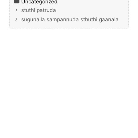
Categories
Uncategorized
stuthi patruda
sugunalla sampannuda sthuthi gaanala