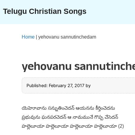
Skip
Telugu Christian Songs
to
content
Home
|
yehovanu sannutinchedam
yehovanu sannutinc
Published: February 27, 2017
by
యెహెూవాను సన్నుతించెదన్ ఆయనను కీర్తించెదను
ప్రభువును ఘనపరచెదన్ ఆ నామమునే గొప్ప చేసెదన్
హల్లెలూయా హల్లెలూయా హల్లెలూయా హల్లెలూయా (2)