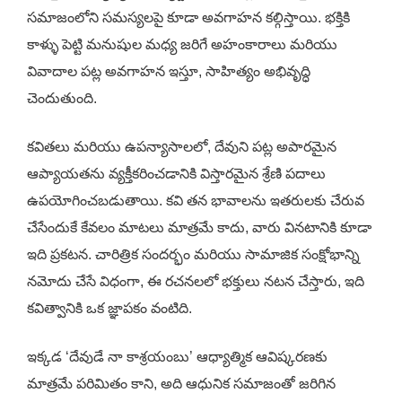
సమాజంలోని సమస్యలపై కూడా అవగాహన కల్గిస్తాయి. భక్తికి
కాళ్ళు పెట్టి మనుషుల మధ్య జరిగే అహంకారాలు మరియు
వివాదాల పట్ల అవగాహన ఇస్తూ, సాహిత్యం అభివృద్ధి
చెందుతుంది.
కవితలు మరియు ఉపన్యాసాలలో, దేవుని పట్ల అపారమైన
ఆప్యాయతను వ్యక్తీకరించడానికి విస్తారమైన శ్రేణి పదాలు
ఉపయోగించబడుతాయి. కవి తన భావాలను ఇతరులకు చేరువ
చేసేందుకే కేవలం మాటలు మాత్రమే కాదు, వారు వినటానికి కూడా
ఇది ప్రకటన. చారిత్రిక సందర్భం మరియు సామాజిక సంక్షోభాన్ని
నమోదు చేసే విధంగా, ఈ రచనలలో భక్తులు నటన చేస్తారు, ఇది
కవిత్వానికి ఒక జ్ఞాపకం వంటిది.
ఇక్కడ ‘దేవుడే నా కాశ్రయంబు’ ఆధ్యాత్మిక ఆవిష్కరణకు
మాత్రమే పరిమితం కాని, అది ఆధునిక సమాజంతో జరిగిన