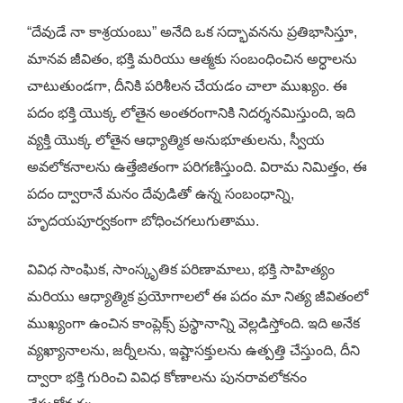
“దేవుడే నా కాశ్రయంబు” అనేది ఒక సద్భావనను ప్రతిభాసిస్తూ,
మానవ జీవితం, భక్తి మరియు ఆత్మకు సంబంధించిన అర్ధాలను
చాటుతుండగా, దీనికి పరిశీలన చేయడం చాలా ముఖ్యం. ఈ
పదం భక్తి యొక్క లోతైన అంతరంగానికి నిదర్శనమిస్తుంది, ఇది
వ్యక్తి యొక్క లోతైన ఆధ్యాత్మిక అనుభూతులను, స్వీయ
అవలోకనాలను ఉత్తేజితంగా పరిగణిస్తుంది. విరామ నిమిత్తం, ఈ
పదం ద్వారానే మనం దేవుడితో ఉన్న సంబంధాన్ని,
హృదయపూర్వకంగా బోధించగలుగుతాము.
వివిధ సాంఘిక, సాంస్కృతిక పరిణామాలు, భక్తి సాహిత్యం
మరియు ఆధ్యాత్మిక ప్రయోగాలలో ఈ పదం మా నిత్య జీవితంలో
ముఖ్యంగా ఉంచిన కాంప్లెక్స్ ప్రస్థానాన్ని వెల్లడిస్తోంది. ఇది అనేక
వ్యఖ్యానాలను, జర్నీలను, ఇష్టాసక్తులను ఉత్పత్తి చేస్తుంది, దీని
ద్వారా భక్తి గురించి వివిధ కోణాలను పునరావలోకనం