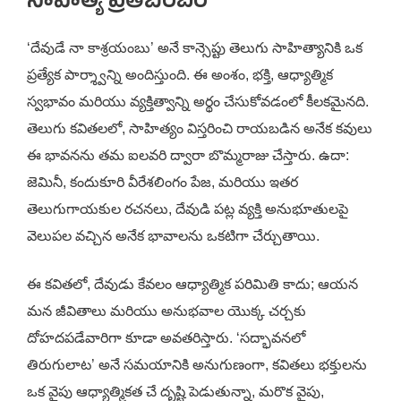
సాహిత్య ప్రతిబింబం
‘దేవుడే నా కాశ్రయంబు’ అనే కాన్సెప్టు తెలుగు సాహిత్యానికి ఒక
ప్రత్యేక పార్శ్వాన్ని అందిస్తుంది. ఈ అంశం, భక్తి, ఆధ్యాత్మిక
స్వభావం మరియు వ్యక్తిత్వాన్ని అర్థం చేసుకోవడంలో కీలకమైనది.
తెలుగు కవితలలో, సాహిత్యం విస్తరించి రాయబడిన అనేక కవులు
ఈ భావనను తమ ఐలవరి ద్వారా బొమ్మరాజు చేస్తారు. ఉదా:
జెమినీ, కందుకూరి వీరేశలింగం పేజ, మరియు ఇతర
తెలుగుగాయకుల రచనలు, దేవుడి పట్ల వ్యక్తి అనుభూతులపై
వెలుపల వచ్చిన అనేక భావాలను ఒకటిగా చేర్చుతాయి.
ఈ కవితలో, దేవుడు కేవలం ఆధ్యాత్మిక పరిమితి కాదు; ఆయన
మన జీవితాలు మరియు అనుభవాల యొక్క చర్చకు
దోహదపడేవారిగా కూడా అవతరిస్తారు. ‘సద్భావనలో
తిరుగులాట’ అనే సమయానికి అనుగుణంగా, కవితలు భక్తులను
ఒక వైపు ఆధ్యాత్మికత చే దృష్టి పెడుతున్నా, మరొక వైపు,