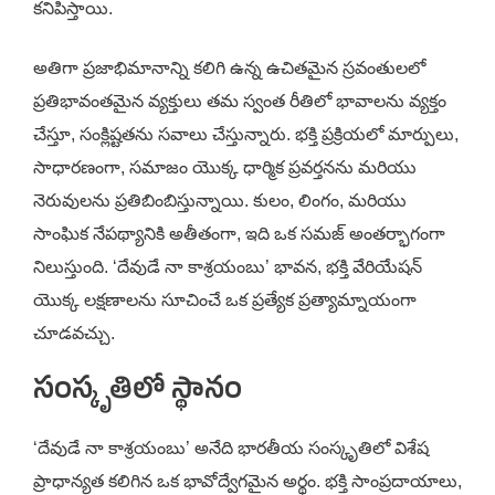
కనిపిస్తాయి.
అతిగా ప్రజాభిమానాన్ని కలిగి ఉన్న ఉచితమైన స్రవంతులలో
ప్రతిభావంతమైన వ్యక్తులు తమ స్వంత రీతిలో భావాలను వ్యక్తం
చేస్తూ, సంక్లిష్టతను సవాలు చేస్తున్నారు. భక్తి ప్రక్రియలో మార్పులు,
సాధారణంగా, సమాజం యొక్క ధార్మిక ప్రవర్తనను మరియు
నెరువులను ప్రతిబింబిస్తున్నాయి. కులం, లింగం, మరియు
సాంఘిక నేపథ్యానికి అతీతంగా, ఇది ఒక సమజ్ అంతర్భాగంగా
నిలుస్తుంది. ‘దేవుడే నా కాశ్రయంబు’ భావన, భక్తి వేరియేషన్
యొక్క లక్షణాలను సూచించే ఒక ప్రత్యేక ప్రత్యామ్నాయంగా
చూడవచ్చు.
సంస్కృతిలో స్థానం
‘దేవుడే నా కాశ్రయంబు’ అనేది భారతీయ సంస్కృతిలో విశేష
ప్రాధాన్యత కలిగిన ఒక భావోద్వేగమైన అర్థం. భక్తి సాంప్రదాయాలు,