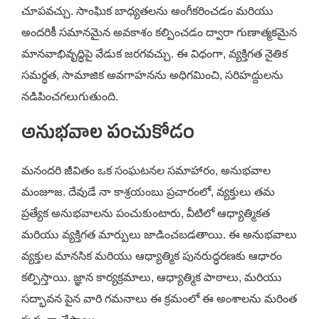
చూపవచ్చు. సాంఘిక బాధ్యతలను అంగీకరించడం మరియు
అందరికీ సమానమైన అవకాశం కల్పించడం ద్వారా గుణాత్మకమైన
మానవాభివృద్ధిపై వేడుక జరగవచ్చు. ఈ విధంగా, వ్యక్తిగత నైతిక
సమర్థత, సామాజిక అవగాహనను అధిగమించి, సరిహద్దులను
నడిపించగలుగుతుంది.
అనుభవాల పంచుకోడం
మనందరి జీవితం ఒక సంఘటనల సమాహారం, అనుభవాల
మంజూజ. దేవుడే నా కాశ్రయంబు ప్రచారంలో, వ్యక్తులు తమ
ప్రత్యేక అనుభవాలను పంచుకుంటారు, వీటిలో ఆధ్యాత్మికత
మరియు వ్యక్తిగత మార్పులు జాడించబడతాయి. ఈ అనుభవాలు
వ్యక్తుల మానసిక మరియు ఆధ్యాత్మిక పునరుద్ధరణకు ఆధారం
కల్పిస్తాయి. జ్ఞాన కార్యక్రమాలు, ఆధ్యాత్మిక పాఠాలు, మరియు
సద్భావన పైన వారి గమనాలు ఈ క్రమంలో ఈ అంశాలను మరింత