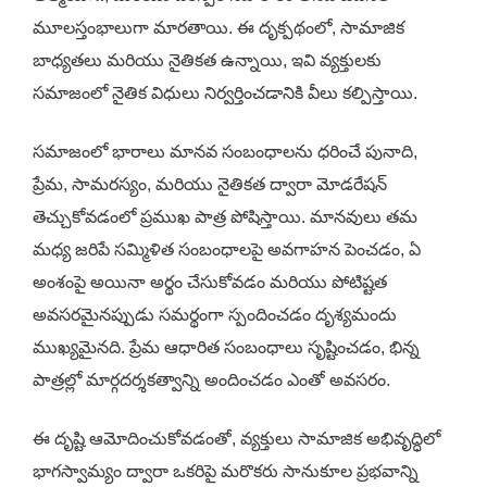
మూలస్తంభాలుగా మారతాయి. ఈ దృక్పథంలో, సామాజిక
బాధ్యతలు మరియు నైతికత ఉన్నాయి, ఇవి వ్యక్తులకు
సమాజంలో నైతిక విధులు నిర్వర్తించడానికి వీలు కల్పిస్తాయి.
సమాజంలో భారాలు మానవ సంబంధాలను ధరించే పునాది,
ప్రేమ, సామరస్యం, మరియు నైతికత ద్వారా మోడరేషన్
తెచ్చుకోవడంలో ప్రముఖ పాత్ర పోషిస్తాయి. మానవులు తమ
మధ్య జరిపే సమ్మిళిత సంబంధాలపై అవగాహన పెంచడం, ఏ
అంశంపై అయినా అర్థం చేసుకోవడం మరియు పోటిష్టత
అవసరమైనప్పుడు సమర్థంగా స్పందించడం దృశ్యమందు
ముఖ్యమైనది. ప్రేమ ఆధారిత సంబంధాలు సృష్టించడం, భిన్న
పాత్రల్లో మార్గదర్శకత్వాన్ని అందించడం ఎంతో అవసరం.
ఈ దృష్టి ఆమోదించుకోవడంతో, వ్యక్తులు సామాజిక అభివృద్ధిలో
భాగస్వామ్యం ద్వారా ఒకరిపై మరొకరు సానుకూల ప్రభవాన్ని