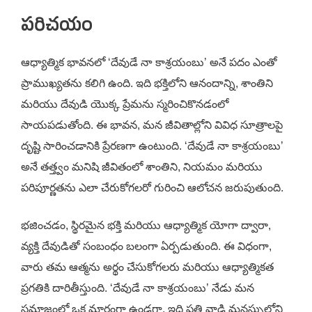
పరిచయం
ఆధ్యాత్మిక భావనలో ‘దేవుడే నా కాశ్రయంబు’ అనే పదం ఎంతో
ప్రాముఖ్యతను కలిగి ఉంది. ఇది భక్తిలోని ఆనందాన్ని, శాంతిని
మరియు దేవుడి యొక్క ప్రేమను స్మరించికొనడంలో
సాయపడుతోంది. ఈ భావన, మన జీవితాల్లోని వివిధ సూత్రాలపై
దృష్టి సారించడానికి ప్రేరణగా ఉంటుంది. ‘దేవుడే నా కాశ్రయంబు’
అనే తత్త్వం మనిషి జీవితంలో శాంతిని, నియమం మరియు
పరిపూర్ణతను ఎలా చేరుకోగలరో గురించి ఆలోచన జరుపుతుంది.
భజించడం, స్థిరమైన భక్తి మరియు ఆధ్యాత్మిక యోగా ద్వారా,
వ్యక్తి దేవుడితో సంబంధం బలంగా ఏర్పడుతుంది. ఈ విధంగా,
వారు తమ ఆత్మను అర్థం చేసుకోగలరు మరియు ఆధ్యాత్మికత
ప్రగతికి దారితీస్తుంది. ‘దేవుడే నా కాశ్రయంబు’ నేడు మన
సమాజంలో ఒక మార్గంగా ఉండగా, ఇది ప్రతి వాడి మనస్సులోని