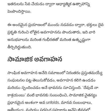
ఇతరులను సేవ చేయడం ద్వారా ఆధ్యాత్మిక ఉత్సాహాన్ని
పెంపొందిస్తాయి.
ఈ అందమైన ప్రయాణంలో ముందు నడవడం ద్వారా, భక్తులు దైవ
ప్రకృతి గురించి లోతైన అవగాహనను పొందుతారు, ఇది వారి
అనుభవాలను మరింత గంభీరతతో మరింత ఉత్కృష్టంగా
తీర్చిదిద్దుతుంది.
సామాజిక అవగాహన
సాంఘిక అవగాహన అనేది సమాజంలో నిరంతరం ప్రస్తుతమయ్యే
సంఘటనల పట్ల తెలుసుకోవడం, అవగాహన కలిగి ఉండడం
మరియు స్పందించడం అనే భావనను సూచిస్తుంది. ‘దేవుడే నా
కాశ్రయంబు’ వంటి భావనకు సంబంధించి, సామాజిక చైతన్యం
ప్రధానమైన అంశంగా అవ unfolds. మానవ సంబంధాలు,
ఆత్మీయતા, మరియు పరస్పర సహకారం అనేవి జీవనలో