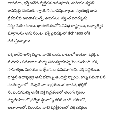
భావనలు, భక్తి అనేది వ్యక్తిగత అనుభూతి, మరియు శ్రద్ధతో
అభివృద్ధి చెందుతున్నాయని సూచిస్తున్నాయి. స్వతంత్ర భావ
ప్రకటనకు అవకాశమిచ్చే తొలగులు, స్వంత మార్కును
నిర్మించుకుంటాయి. భారతదేశంలోని వివిధ రాష్ట్రాలు, ఆధ్యాత్మిక
మార్గాలను అనుసరించి, భక్తి వైవిధ్యంలో richness లోకి
నడుస్తున్నాయి.
భక్తి అనేది అన్ని వర్గాల వారికి అందుబాటులో ఉంటూ, వ్యక్తుల
మరియు సమాజాల మధ్య సమన్వయాన్ని పెంచుతుంది. కళ,
సాహిత్యం, మరియు ఉత్తేజనను ఉపయోగించి, భక్తి పద్ధతులు,
లోతైన ఆధ్యాత్మిక అనుభవాన్ని అందిస్తున్నాయి. కొన్ని సమకాలీన
సందర్భాలలో, ‘దేవుడే నా కాశ్రయంబు’ భావన, భక్తితో
సంబంధమున్న అనేక భక్తి పద్ధతులలో తెలుగు ప్రజల
హృదయాలలో ప్రత్యేక స్థానాన్ని కలిగి ఉంది. కళలలో,
ఆచారాలలో, మరియు వాటి వ్యక్తీకరణలో భక్తి చర్యలు