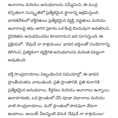
ఆచారాలు మరియు అనుభవాలను సమ్మీనించి, ఈ ముద్ర
కచ్చితంగా సంస్కృతిలో ప్రత్యేకమైన స్థానాన్ని ఆక్రమిస్తుంది.
భారతదేశంలో భక్తిరతులు ప్రత్యేకమైన వ్యక్తి, పద్ధతులు మరియు
ఆచారాలపై తమ ఆस्था ప్రకారం ఒక కేంద్ర బిందువుగా అవతరించి,
దైవికతను అనుభవించడం కూడారామని ఇది సూచిస్తుంది. ఈ
ప్రక్రియలో, ‘దేవుడే నా కాశ్రయంబు’ భావన భక్తులతో సంయోగాన్ని
కలిగించి, ప్రత్యకంగా వ్యక్తిగత అనుభవాలను మరింత పట్యంగా
అవుతుంది.
భక్తి సాంప్రదాయాలు విజృంభించిన సమయాల్లో, ఈ భావన
ప్రాంతీయతను చాటుతుంది. ప్రతి ప్రాంతానికి, ప్రతి కులానికి
ప్రత్యేకమైన అనుభవాలు, కీర్తనలు మరియు ఆచారాలు ఉన్నాయి.
ఉదాహరణకు, ఒక ప్రాంతంలో చేసే పూజా విధానాలు మరియు
వాటి సాంప్రదాయాలు, మరో ప్రాంతంలో పొడవుగా వేరుగా
ఉంటాయి. అయితే, వీటన్నింటి వెనుక ‘దేవుడే నా కాశ్రయంబు’