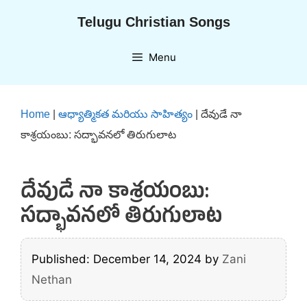
Skip
Telugu Christian Songs
to
content
Menu
Home
|
ఆధ్యాత్మికత మరియు సాహిత్యం
|
దేవుడే నా
కాశ్రయంబు: సద్భావనలో తిరుగులాట
దేవుడే నా కాశ్రయంబు:
సద్భావనలో తిరుగులాట
Published: December 14, 2024
by
Zani
Nethan