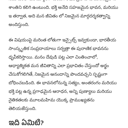
శాంతిని కలిగి ఉంటుంది. భక్తి అనేది సహజమైన భావన, మరియు
ఇ తర్వాత, అది మన జీవితం లో నిజమైన మార్గదర్శకత్వాన్ని
అందిస్తుంది.
ఈ విషయంపై మరింత లోతుగా ఇన్సైట్స్ ఇవ్వకుండా, భారతీయ
సాంస్కృతిక సంప్రదాయాలు సర్వత్రా ఈ పురాణిక భావనను
ధృవీకరిస్తాయి. మనం దేవుడి పట్ల ఎలా చింతించాలో,
ఆధ్యాత్మికత మన జీవితాన్ని ఎలా ప్రభావితం చేస్తుందో అర్థం
చేసుకోగలిగితే, నిజమైన ఆనందాన్ని పొందవచ్చని స్పష్టంగా
బోధించబడింది. ఈ భావనలోనున్న సత్యం, అంతరంగం మరియు
భక్తి పట్ల ఉన్న ప్రగాఢమైన ఆరాధన, అన్ని పుణ్యాలు మరియు
నైతికతలకు మూలమహిమ యొక్క ప్రాముఖ్యతను
తెలియజేస్తుంది.
ఇది ఏమిటి?