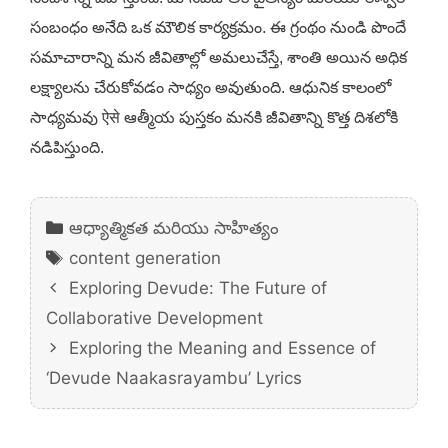
సంబంధం అనేది ఒక మౌలిక కార్యక్రమం. ఈ గ్రంథం నుండి పొందే
సమాచారాన్ని మన జీవితాల్లో అమలుచేస్తే, శాంతి అయిన అధిక
లక్ష్యాలను చేరుకోవడం సాధ్యం అవుతుంది. ఆధునిక కాలంలో
సాధ్యమవు ऐसे ఆత్మీయ పుస్తకం మనకి జీవితాన్ని కొత్త దిశలోకి
నడిపిస్తుంది.
Categories
ఆధ్యాత్మికత మరియు సాహిత్యం
Tags
content generation
Exploring Devude: The Future of
Collaborative Development
Exploring the Meaning and Essence of
‘Devude Naakasrayambu’ Lyrics