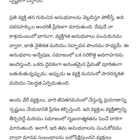
స్పష్టంగా చేస్తాయి.
ప్రతి వ్యక్తి తన గురించిన అనుభవాలను వెల్లడిస్తూ పోలీస్తే, అది
పఠనహక్కుల అందరికీ ప్రేరణగా మారుతుంది. దేవుడే నా
కాశ్రయంబులో భాగంగా, వ్యక్తిగత అనుభవాలు పంచుకునడం
ద్వారా, జాతి నైతికత మరియు సద్భావన పొందడం సాధ్యమే. ఈ
అనుభవాల అన్వేషణ, సమాజంలో ఒక సరికొత్త అవగాహనను
అందిస్తుంది. ఒకరు దైవికంగా అనంతమైన ప్రేమతో పూరితంగా
బతుకుతున్నప్పుడు, అప్పుడు ఆ వ్యక్తి మనసులో పారదర్శకత
మరియు నిబద్దత ఏర్పడుతుంది.
అందు వేరే వ్యక్తులు, వారి జీవితగమనంలో చేస్తున్న ప్రయాణాన్ని
స్పష్టులు చేయడానికి ప్రేరణ కల్పిస్తుంది. ఇది వ్యక్తుల వ్యక్తిత్వాన్ని
తీర్చిదిద్దే మరియు సమాజంలో సృజనాత్మకతను పెంచే దారిగా
మారుతుంది. అలాగే, ఇది తమ అనుభవాలను పంచుకోవడం
ద్వారా మానవ సంబంధాలను బలోపేక్షిస్తుందని వ్యక్తులు