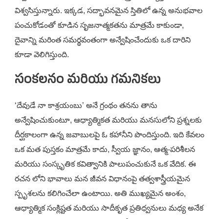
విశ్వసిస్తున్నారు. ఇక్కడ, సద్భావనమైన స్తితిలో ఉన్న అనుభవాల
పంచుకోడంతో కూడిన సృజనాత్మకతను మాత్రమే కాకుండా,
దైవాన్ని మరింత సమర్థవంతంగా అన్వేషించేందుకు ఒక దారిని
కూడా వెలిగిస్తుంది.
సంకలనం మరియు గమనికలు
‘దేవుడే నా కాశ్రయంబు’ అనే గ్రంథం తనను తాను
అన్వేషించుకుంటూ, ఆధ్యాత్మికత మరియు మనసులోని ప్రశ్నలకు
దీర్ఘకాలంగా ఉన్న జవాబులపై ఓ కహానీని పొందిస్తుంది. ఇది కేవలం
ఒక మత పుస్తకం మాత్రమే కాదు, స్వీయ జ్ఞానం, ఆత్మ-పరిశీలన
మరియు సంస్కృతిక కవిత్వానికి పాలుపంచుకునే ఒక వేదిక. ఈ
రచన లోని భావాలు మన జీవన విధానంపై తత్వశాస్త్రీయమైన
స్పృశలను కలిగించేలా ఉంటాయి. అతి ముఖ్యమైన అంశం,
ఆధ్యాత్మిక సంక్లిష్టత మరియు సాదీకృత ప్రతిధ్వనులు మధ్య అనేక