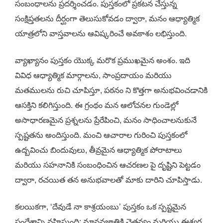
సంబంధాలను ప్రదర్శించడం. పుస్తకంలో ప్రకటన చేస్తున్న
సంక్షిప్తతలను దీర్ఘంగా తెలుసుకోవడం ద్వారా, మనం ఆధ్యాత్మిక
యాత్రలోని వాస్తవాలను ఆవిష్కరించే అవకాశం లభిస్తుంది.
వ్యాఖ్యానం పుస్తకం యొక్క మరొక ప్రముఖమైన అంశం. ఇది
వివిధ ఆధ్యాత్మిక మార్గాలను, సాంప్రదాయం మరియు
మతములను రుచి చూపిస్తూ, పఠనం ని కొత్తగా అనుభవించడానికి
ఆసక్తిని కలిగిస్తుంది. ఈ గ్రంథం మన ఆలోచనల గుండెల్లో
అసాధారణమైన ప్రశ్నలను ప్రేరేపించి, మనం సాధించాలనుకునే
స్పష్టతను అందిస్తుంది. మంచి ఆచారాల గురించి పుస్తకంలో
ఉద్బవించు బిందువులు, తీవ్రమైన ఆధ్యాత్మిక పోరాటాలు
మరియు సహనానికి సంబంధించిన ఆచరణల పై దృష్టిని పెట్టడం
ద్వారా, రచయిత తన అనుభవాలతో మాకు దారిని చూపిస్తాడు.
కలయికగా, ‘దేవుడే నా కాశ్రయంబు’ పుస్తకం ఒక స్పష్టమైన
సందేశాన్ని వహిస్తుంది: మానవజాతికి చైతన్యం మరియు ఈశ్వర