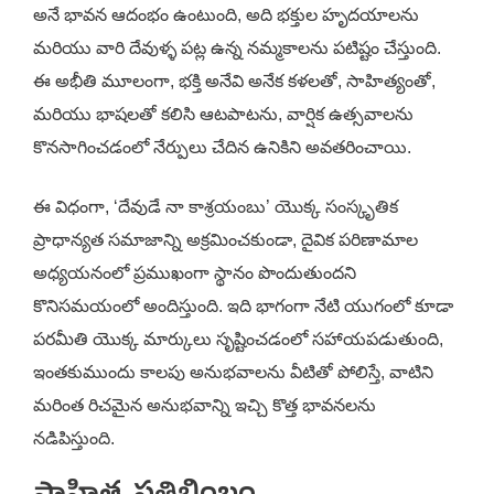
అనే భావన ఆదంభం ఉంటుంది, అది భక్తుల హృదయాలను
మరియు వారి దేవుళ్ళ పట్ల ఉన్న నమ్మకాలను పటిష్టం చేస్తుంది.
ఈ అభీతి మూలంగా, భక్తి అనేవి అనేక కళలతో, సాహిత్యంతో,
మరియు భాషలతో కలిసి ఆటపాటను, వార్షిక ఉత్సవాలను
కొనసాగించడంలో నేర్పులు చేదిన ఉనికిని అవతరించాయి.
ఈ విధంగా, ‘దేవుడే నా కాశ్రయంబు’ యొక్క సంస్కృతిక
ప్రాధాన్యత సమాజాన్ని అక్రమించకుండా, దైవిక పరిణామాల
అధ్యయనంలో ప్రముఖంగా స్థానం పొందుతుందని
కొనిసమయంలో అందిస్తుంది. ఇది భాగంగా నేటి యుగంలో కూడా
పరమీతి యొక్క మార్కులు సృష్టించడంలో సహాయపడుతుంది,
ఇంతకుముందు కాలపు అనుభవాలను వీటితో పోలిస్తే, వాటిని
మరింత రిచమైన అనుభవాన్ని ఇచ్చి కొత్త భావనలను
నడిపిస్తుంది.