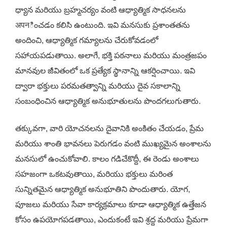
ధ్యాన మరియు బ్రహ్మచర్యం వంటి ఆధ్యాత్మిక సాధనలను
अपनించడం కలిసి ఉంటుంది. ఇవి మనసుకు ప్రశాంతతను
అందించి, ఆధ్యాత్మిక గమ్యాలను చేరుకోవడంలో
సహాయపడుతాయి. అలాగే, భక్తి పఠనాలు మరియు మంత్రజపం
మానవుల జీవితంలో ఒక ప్రత్యేక స్థానాన్ని ఆకర్షించాయి. ఇవి
ద్వారా భక్తులు పరమతత్వాన్ని మరియు దైవ సకాలాన్ని
సంబంధించిన ఆధ్యాత్మిక అనుభూతులను పొందగలుగుతారు.
తక్కువగా, వారి యోచనలను దైవానికి అంకితం చేయడం, ప్రేమ
మరియు శాంతి భావనలు పెరుగడం వంటి ముఖ్యమైన అంశాలను
మనసులో ఉంచుకోవాలి. కాలం గడిచేకొద్దీ, ఈ రెండు అంశాలు
సహజంగా ఒకటవుతాయి, మరియు భక్తులు మరింత
సున్నితమైన ఆధ్యాత్మిక అనుభూతిని పొందుతారు. యోగ,
పూజలు మరియు సేవా కార్యక్రమాలు కూడా ఆధ్యాత్మిక ఉత్తేజన
కోసం ఉపయోగపడతాయి, ఎందుకంటే ఇవి శ్రద్ద మరియు ప్రేమగా