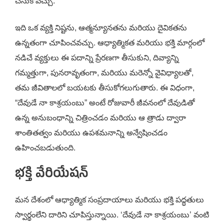
చేసుకోవచ్చు.
ఇది ఒక వ్యక్తి నిష్టను, ఆత్మన్యూనతను మరియు దైవికతను
ఉన్నతంగా చూపించవచ్చు. ఆధ్యాత్మికత మరియు భక్తి మార్గంలో
నడిచే వ్యక్తులు ఈ పదాన్ని ప్రేరణగా తీసుకుని, దివ్యాన్ని
గమ్మత్తుగా, పునరావృతంగా, మరియు మరెన్నో వైవిధ్యాలతో,
తమ జీవితాలలో బయటకు తీసుకోగలుగుతారు. ఈ విధంగా,
“దేవుడే నా కాశ్రయంబు” అంటే రోజువారీ జీవనంలో దేవుడితో
ఉన్న అనుబంధాన్ని చిత్రించడం మరియు ఆ త్రాడు ద్వారా
శాంతితత్వం మరియు ఉపశమనాన్ని అన్వేషించడం
ఉహించబడుతుంది.
భక్తి వేరియేషన్
మన దేశంలో ఆధ్యాత్మిక సంప్రదాయాలు మరియు భక్తి పద్ధతులు
స్వార్థంలేని దారిని చూపిస్తున్నాయి. ‘దేవుడే నా కాశ్రయంబు’ వంటి