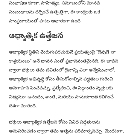
సంభాషణ కూడా. సాహిత్యం, సమాజంలోని మానవ
సంబంధాలను దర్శించే ఉత్పత్తిగా, ఈ కాంక్షలకు ఒక
సాంప్రదాయంతో పాటు ఆధారంగా ఉంది.
ఆధ్యాత్మిక ఉత్తేజన
ఆధ్యాత్మిక స్థితిని మెరుగుపరచుకునే ప్రయత్నంపై “దేవుడే నా
కాశ్రయంబు” అనే భావన ఎంతో ప్రభావవంతమైనది. ఈ భావన
ద్వారా భక్తులు తమ జీవితంలో దైవాన్ని ఎలా అన్వేషించాలో,
ఆధ్యాత్మిక అభివృద్ధి కోసం తీసుకోవాల్సిన పద్ధతుల గురించి
అవగాహన పెంచవచ్చు. ప్రత్యేకించి, ఈ సిద్ధాంతం వ్యక్తులకు
నిత్యమూ ఆనందం, శాంతి, మరియు సానుకూలత కలిగించే
దిశగా మారింది.
భక్తులు ఆధ్యాత్మిక ఉత్తేజన కోసం వివిధ పద్ధతులను
అనుసరించడం ద్వారా తమ ఆత్మను పరిమార్చవచ్చు. మొదటగా,