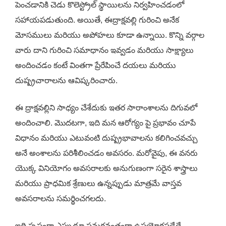
పెంచడానికి చెడు కొలెస్ట్రోల్ స్థాయిలను నిర్వహించడంలో
సహాయపడుతుంది. అయితే, ఈద్రాక్షవల్లి గురించి అనేక
మోసములు మరియు అపోహలు కూడా ఉన్నాయి. కొన్ని వర్గాల
వారు దాని గురించి సమాధానం ఇవ్వడం మరియు సాక్ష్యాలు
అందించడం కంటే వింతగా ప్రేరేపించే దయలు మరియు
దుష్ప్రచారాలను ఆవిష్కరించారు.
ఈ ద్రాక్షవల్లిని సాధ్యం చేశేదుకు ఇతర సారాంశాలను దిగువలో
అందించాలి. మొదటగా, ఇది మన ఆరోగ్యం పై ప్రభావం చూపే
విధానం మరియు ఎటువంటి దుష్ప్రభావాలను కలిగించవచ్చు
అనే అంశాలను పరిశీలించడం అవసరం. మరోవైపు, ఈ వనరు
యొక్క వినియోగం అవసరాలకు అనుగుణంగా సరైన శాస్త్రాలు
మరియు ప్రాధమిక శ్రేణులు ఉన్నప్పుడు మాత్రమే వాస్తవ
అవసరాలను సమర్థించగలదు.
ఇది స్పష్టంగా ఎప్పుడూ సమర్థవంతంగా ఉపయోగపడేదే