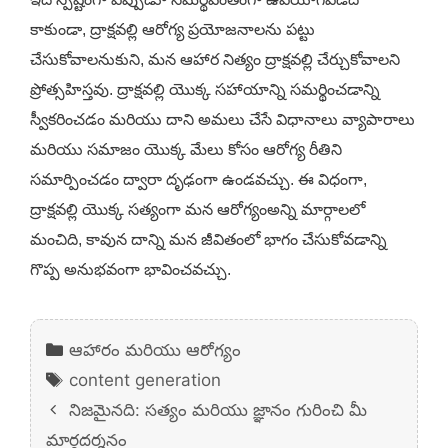
కాకుండా, ద్రాక్షవల్లి ఆరోగ్య ప్రయోజనాలను పట్టు
చేసుకోవాలనుకుని, మన ఆహార నిత్యం ద్రాక్షవల్లి చేర్చుకోవాలని
ప్రోత్సహిస్తవు. ద్రాక్షవల్లి యొక్క సహాయాన్ని సమర్థించడాన్ని
స్వీకరించడం మరియు దాని అమలు చేసే విధానాలు వ్యాపారాలు
మరియు సమాజం యొక్క మేలు కోసం ఆరోగ్య రీతిని
సమార్పించడం ద్వారా దృఢంగా ఉండవచ్చు. ఈ విధంగా,
ద్రాక్షవల్లి యొక్క సత్యంగా మన ఆరోగ్యంఅన్ని మార్గాలలో
మంచిది, కావున దాన్ని మన జీవితంలో భాగం చేసుకోవడాన్ని
గొప్ప అనుభవంగా భావించవచ్చు.
Categories
ఆహారం మరియు ఆరోగ్యం
Tags
content generation
నిజమైనది: సత్యం మరియు జ్ఞానం గురించి మీ
మార్గదర్శనం