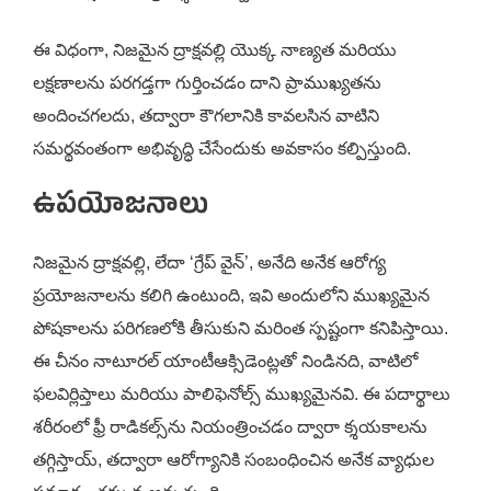
ఈ విధంగా, నిజమైన ద్రాక్షవల్లి యొక్క నాణ్యత మరియు
లక్షణాలను పరగడ్తగా గుర్తించడం దాని ప్రాముఖ్యతను
అందించగలదు, తద్వారా కౌగలానికి కావలసిన వాటిని
సమర్థవంతంగా అభివృద్ధి చేసేందుకు అవకాసం కల్పిస్తుంది.
ఉపయోజనాలు
నిజమైన ద్రాక్షవల్లి, లేదా ‘గ్రేప్ వైన్’, అనేది అనేక ఆరోగ్య
ప్రయోజనాలను కలిగి ఉంటుంది, ఇవి అందులోని ముఖ్యమైన
పోషకాలను పరిగణలోకి తీసుకుని మరింత స్పష్టంగా కనిపిస్తాయి.
ఈ చీనం నాటూరల్ యాంటీఆక్సిడెంట్లతో నిండినది, వాటిలో
ఫలవిర్లిప్తాలు మరియు పాలిఫెనోల్స్ ముఖ్యమైనవి. ఈ పదార్థాలు
శరీరంలో ఫ్రీ రాడికల్స్‌ను నియంత్రించడం ద్వారా క్శయకాలను
తగ్గిస్తాయ్, తద్వారా ఆరోగ్యానికి సంబంధించిన అనేక వ్యాధుల