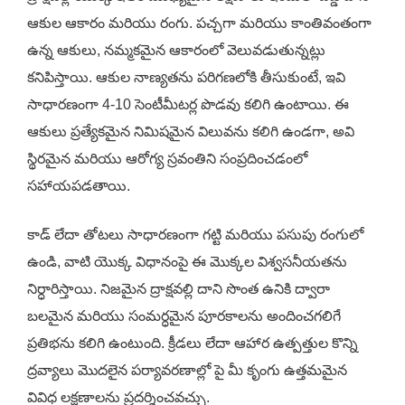
ఆకుల ఆకారం మరియు రంగు. పచ్చగా మరియు కాంతివంతంగా
ఉన్న ఆకులు, నమ్మకమైన ఆకారంలో వెలువడుతున్నట్లు
కనిపిస్తాయి. ఆకుల నాణ్యతను పరిగణలోకి తీసుకుంటే, ఇవి
సాధారణంగా 4-10 సెంటీమీటర్ల పొడవు కలిగి ఉంటాయి. ఈ
ఆకులు ప్రత్యేకమైన నిమిషమైన విలువను కలిగి ఉండగా, అవి
స్థిరమైన మరియు ఆరోగ్య స్రవంతిని సంప్రదించడంలో
సహాయపడతాయి.
కాడ్ లేదా తోటలు సాధారణంగా గట్టి మరియు పసుపు రంగులో
ఉండి, వాటి యొక్క విధానంపై ఈ మొక్కల విశ్వసనీయతను
నిర్ధారిస్తాయి. నిజమైన ద్రాక్షవల్లి దాని సొంత ఉనికి ద్వారా
బలమైన మరియు సంమర్ధమైన పూరకాలను అందించగలిగే
ప్రతిభను కలిగి ఉంటుంది. క్రీడలు లేదా ఆహార ఉత్పత్తుల కొన్ని
ద్రవ్యాలు మొదలైన పర్యావరణాల్లో పై మీ కృంగు ఉత్తమమైన
వివిధ లక్షణాలను ప్రదర్శించవచ్చు.