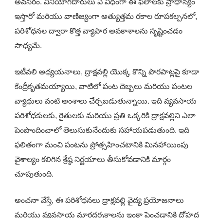
అవసరం. వినియోగదారులు ఏ విధంగా ఈ ఫలాలకు ప్రాధాన్యం
ఇస్తారో మరియు వాణిజ్యంగా అత్యుత్తమ రకాల రూపకల్పనలో,
పరిశోధనల ద్వారా కొత్త వ్యాపార అవకాశాలను సృష్టించడం
సాధ్యమే.
ఇటీవలి అధ్యయనాలు, ద్రాక్షవల్లి యొక్క కొన్ని పొరపాట్లపై కూడా
కేంద్రీకృతమయ్యాయి, వాటిలో పంట దెబ్బలు మరియు పంటల
వ్యాధులు వంటి అంశాలు చేర్చబడుతున్నాయి. ఇది వ్యవసాయ
పరిశోధకులకు, రైతులకు మరియు ప్రతి ఒక్కరికి ద్రాక్షవల్లిని ఎలా
పెంపొందించాలో తెలుసుకునేందుకు సహాయపడుతుంది. ఇది
ఫలితంగా మంచి పంటను ప్రోత్సహించటానికి మినహాయింపు
వైశాల్యం కలిగిన శ్రేష్ఠ నిర్ణయాలు తీసుకోవడానికి మార్గం
చూపుతుంది.
అంచనా వేస్తే, ఈ పరిశోధనలు ద్రాక్షవల్లి వైద్య ప్రయోజనాలు
మరియు వ్యవసాయ మార్గదర్శకాలను ఇంకా పెంచడానికి దోహద