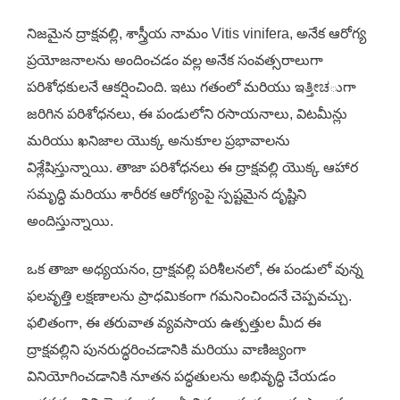
నిజమైన ద్రాక్షవల్లి, శాస్త్రీయ నామం Vitis vinifera, అనేక ఆరోగ్య
ప్రయోజనాలను అందించడం వల్ల అనేక సంవత్సరాలుగా
పరిశోధకులనే ఆకర్షించింది. ఇటు గతంలో మరియు ఇತ್ತೀಚుగా
జరిగిన పరిశోధనలు, ఈ పండులోని రసాయనాలు, విటమీన్లు
మరియు ఖనిజాల యొక్క అనుకూల ప్రభావాలను
విశ్లేషిస్తున్నాయి. తాజా పరిశోధనలు ఈ ద్రాక్షవల్లి యొక్క ఆహార
సమృద్ధి మరియు శారీరక ఆరోగ్యంపై స్పష్టమైన దృష్టిని
అందిస్తున్నాయి.
ఒక తాజా అధ్యయనం, ద్రాక్షవల్లి పరిశీలనలో, ఈ పండులో వున్న
ఫలవృత్తి లక్షణాలను ప్రాధమికంగా గమనించిందనే చెప్పవచ్చు.
ఫలితంగా, ఈ తరువాత వ్యవసాయ ఉత్పత్తుల మీద ఈ
ద్రాక్షవల్లిని పునరుద్ధరించడానికి మరియు వాణిజ్యంగా
వినియోగించడానికి నూతన పద్ధతులను అభివృద్ధి చేయడం