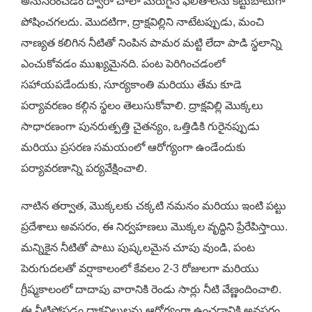
అనుసరించడం ద్వారా చాలా మెరుగైన ఫలితాలను కట్టుబాటుగా
పోషించగలదు. మొదటిగా, ద్రాక్షవిల్లిని నాటేటప్పుడు, మంచి
నాణ్యత కలిగిన నీటితో నింపిన పామర మట్టి లేదా పాడి స్థలాన్ని
ఎంచుకోవడం ముఖ్యమైనది. పంట పెరిగించడంలో
సహాయపడేందుకు, సూర్యకాంతి మరియు తేమ కూడె
పర్యావరణం కల్గిన స్థలం తెలుసుకోవాలి. ద్రాక్షవిల్లి మొక్కలు
సాధారణంగా పునరుత్పత్తి చైతన్యం, ఒత్తిడికి గురైనప్పుడు
మరియు ప్రసరణ సమయంలో ఆరోగ్యంగా ఉండేందుకు
పర్యావరణాన్ని పర్యవేక్షించాలి.
నాటిన తర్వాత, మొక్కలకు చక్కటి నమనం మరియు ఇంటి పట్టు
ప్రదేశాలు అవసరం, ఈ నిర్వహణలు మొక్కల వృద్ధిని ప్రేరేపిస్తాయి.
మన్నికైన నీటితో పాటు పుష్కలమైన చూపు వుండి, పంట
పెరుగుదలతో వర్షాకాలంలో కేవలం 2-3 రోజులగా మరియు
గ్రీష్మకాలంలో దాదాపు వారానికి రెండు సార్లు నీటి వేణ్ణందించాలి.
ఈ నీటిపోసడం ద్రాక్షవిల్లులను ఆరోగ్యంగా ఉంచడానికి అవసరం.