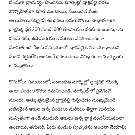
పండుగా ప్రాచుర్యం పొందినది. మార్కెట్లో ద్రాక్షవల్లి ధరలు
ఔత్సాహికంగా మారుతుంటాయి, సంబంధిత పంట
అయిపోయినప్పుడు ఈ ధరలు పెరుగుతాయి. సాధారణంగా,
ద్రాక్షవల్లి ధర 200 నుండి 600 రూపాయల వరకు ఉంటుంది, ఇది
పండు రకం, శ్రేణి మరియు కొనుగోలు వేదిక ఆధారంగా
మారుతుంది. సీజన్ సమయంలో, ద్రాక్షవల్లి కొరకు యాభాయిని
నుంచి రిటైలర్‌కు అందించే ధరలు కూడా వివిధ రకాల మార్పుల‌కు
లోనవుతాయి.
కొనుగోలు సమయంలో, సంబంధిత మార్కెట్లో ద్రాక్షవల్లి యొక్క
తాజా పండుల కొరకు గమనించండి. మార్కెట్ లో ప్రవేశించే
ముందు, అత్యుత్తమమైన ద్రాక్షవల్లి గుర్తించడం ముఖ్యమైంది.
సజీవమైన ఆకుల ఉన్న పండులు మరియు తెల్లగా మరియు
సున్నితంగా ఉండే ముదురు ఆకులు ఉన్న ద్రాక్ష వంచనీయములా
ఉంటాయి. తదుపరి, మీరు పండుల స్వచ్ఛతను అంచనా వేయాలి;