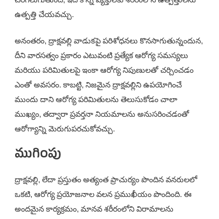
ఉత్పత్తి చేయవచ్చు.
అనంతరం, ద్రాక్షవల్లి వాడుకపై పరిశోధనలు కొనసాగుతున్నందున,
దీని వారసత్వం ప్రకారం ఎటువంటి ప్రత్యేక ఆరోగ్య సమస్యలు
మరియు పరిమితులపై ఇంకా ఆరోగ్య నిపుణులతో చర్చించడం
ఎంతో అవసరం. కాబట్టి, నిజమైన ద్రాక్షవల్లిని ఉపయోగించే
ముందు దాని ఆరోగ్య పరిమితులను తెలుసుకోడం చాలా
ముఖ్యం, తద్వారా ప్రవర్తనా నియమాలను అనుసరించడంతో
ఆరోగ్యాన్ని మెరుగుపరచుకోవచ్చు.
ముగింపు
ద్రాక్షవల్లి, లేదా ప్రస్తుతం అత్యంత ప్రాచుర్యం పొందిన వనరులలో
ఒకటి, ఆరోగ్య ప్రయోజనాల వలన ప్రముఖీయం పొందింది. ఈ
అందమైన కార్యక్రమం, మానవ శరీరంలోని విరామాలను