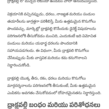
ద్రాక్షవల్లి లో మచ్చల లేకుండా ఉండటం చాలా ఆనందమిస్తుంది.
విక్రయానికి వచ్చినప్పుడు, ధరలు, నాణ్యత మరియు పండుల
తయారీలను జాగ్రత్తగా పరిశీలిస్తే, మీరు ఉత్తమమైన కొనుగోలు
పొందవచ్చు. మార్కెట్లో ద్రాక్షవల్లి కొనేందుకు డైరెక్ట్ విషయాలను
పరిగణనలోకి తీసుకోవడం మంచిది, ఎందుకంటే ఇది విమోచిత
పండులు మరియు యథార్థ ధరలను పొందడానికి
సహాయపడగలదు. ఈ విధంగా, మీరు ద్రాక్షవలి కొనుగోలు
చేసేటప్పుడు మీకు వాస్తవిక మరియు కమ కనుగొనాలని
నిర్ధారించుకోండి.
ద్రాక్షవల్లి యొక్క తీరు, రకం, ధరలు మరియు కొనుగోలు
మార్గదర్శనాలను పరిగణనలోకి తీసుకుంటే, మీకు ఉత్తమమైన
ఎంపికను అవగతం చేసుకోవడంలో దోహదమైనతను నిర్ధారిస్తుంది.
ద్రాక్షవల్లి బంధం మరియు పరిశోధనలు