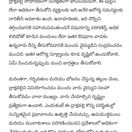
ద్రాక్షవల్లి సాధారణంగా సురక్షితంగా భావించబడినా, ఈ పుల్లని
లేదా ఆధికంగా తీసుకోని వ్యక్తులకు ఇది అనేక ఆరోగ్య సమస్యలకు
దారితీసే అవకాశం ఉంది. ఉదాహరణకు, ఇది నొప్పిని
తగ్గించడానికి సహాయపడుతుందనే విషయాన్ని పరిగణిస్తే, అధిక
లిబిడోతో కూడిన మందులు లేదా ఇతర ఔషధాల వాడకం
ఉన్నవారు దీన్ని తీసుకోవడానికి ముందు వైద్యుడిని సంప్రదించడం
మంచిది. ఇతర ఆరోగ్య సూక్ష్మాలను కూడ దృష్టిలో ఉంచుకోవాలి,
ఏమీ పించుకున్నప్పుడు మంచి జాగ్రత్తలు తీసుకోవాలి.
మరింతగా, గర్భవతుల మరియు భోజనం చేస్తున్న తల్లుల వెంట,
ద్రాక్షవల్లిని వినియోగించడం ముందు వారు వైద్యుని సలహా
తీసుకోవడం చాలా ముఖ్యం. వారు చేయాల్సిన దృష్ట్యం
ప్రత్యేకంగా ఉండాలి, ఎందుకంటే ఈ ద్రాక్షవల్లి కొన్ని పరిస్థితుల్లో
సున్నితమైన ప్రభావాలను ఉత్పత్తి చేయవచ్చు. ఉపయుక్తములు
మరియు ములాకుశాలు పరిగణించబడని ప్రదేశాలలో అధికంగా
చేరగలుగుతుంది, ఇది కొన్ని వ్యక్తులకు శరీరంలోని ఉత్పత్తులను