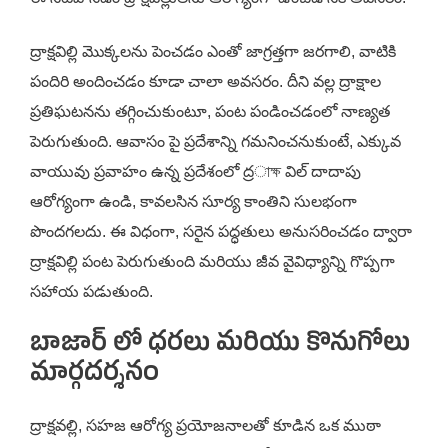
ద్రాక్షవిల్లి మొక్కలను పెంచడం ఎంతో జాగ్రత్తగా జరగాలి, వాటికి
పందిరి అందించడం కూడా చాలా అవసరం. దీని వల్ల ద్రాక్షాల
ప్రతిఘటనను తగ్గించుకుంటూ, పంట పండించడంలో నాణ్యత
పెరుగుతుంది. ఆవాసం పై ప్రదేశాన్ని గమనించనుకుంటే, ఎక్కువ
వాయువు ప్రవాహం ఉన్న ప్రదేశంలో ద్రাক্ষ విల్ దాదాపు
ఆరోగ్యంగా ఉండి, కావలసిన సూర్య కాంతిని సులభంగా
పొందగలదు. ఈ విధంగా, సరైన పద్ధతులు అనుసరించడం ద్వారా
ద్రాక్షవిల్లి పంట పెరుగుతుంది మరియు జీవ వైవిధ్యాన్ని గొప్పగా
సహాయ పడుతుంది.
బాజార్ లో ధరలు మరియు కొనుగోలు
మార్గదర్శనం
ద్రాక్షవల్లి, సహజ ఆరోగ్య ప్రయోజనాలతో కూడిన ఒక ముఠా