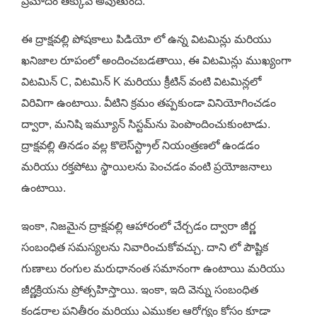
ప్రమాదం తక్కువ అవుతుంది.
ఈ ద్రాక్షవల్లి పోషకాలు పిడియో లో ఉన్న విటమిన్లు మరియు
ఖనిజాల రూపంలో అందించబడతాయి, ఈ విటమిన్లు ముఖ్యంగా
విటమిన్ C, విటమిన్ K మరియు క్రీటిన్ వంటి విటమిన్లలో
విరివిగా ఉంటాయి. వీటిని క్రమం తప్పకుండా వినియోగించడం
ద్వారా, మనిషి ఇమ్యూన్ సిస్టమ్‌ను పెంపొందించుకుంటాడు.
ద్రాక్షవల్లి తినడం వల్ల కొలెస్‌స్ట్రాల్ నియంత్రణలో ఉండడం
మరియు రక్తపోటు స్థాయిలను పెంచడం వంటి ప్రయోజనాలు
ఉంటాయి.
ఇంకా, నిజమైన ద్రాక్షవల్లి ఆహారంలో చేర్చడం ద్వారా జీర్ణ
సంబంధిత సమస్యలను నివారించుకోవచ్చు. దాని లో పౌష్టిక
గుణాలు రంగుల మరుధానంత సమానంగా ఉంటాయి మరియు
జీర్ణక్రియను ప్రోత్సహిస్తాయి. ఇంకా, ఇది వెన్ను సంబంధిత
కండరాల పనితీరం మరియు ఎముకల ఆరోగ్యం కోసం కూడా