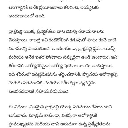
ఆరోగ్యానికి అనేక ప్రయోజనాలు కలిగించి, ఇయ్యటకు
అందుబాటులో ఉంది.
ద్రాక్షవల్లి యొక్క ప్రత్యేకతలు దాని విభిన్న రసాయనాలను
చేరుస్తాయి, కాబట్టి ఇవి కంటెరోలింగ్ కడుపుతో పాటు కంచె వాటి
విరామాన్ని పెంచుతుంది. అంతేకాకుండా, ద్రాక్షవల్లి ఫ్లవనాయిడ్స్
మరియు అనేక ఇతర పోషకాలు సమృద్ధిగా ఉండి ఉంటాయి, ఇవి
శరీరానికి ఆరోగ్యకరమైన ఆరోగ్య ప్రయోజనాలను అందిస్తాయి.
ఇది శరీరంలో ఇన్‌ఫ్లమేషన్‌ను తగ్గించడానికి, హృదయ ఆరోగ్యాన్ని
మెరుగు పరచడానికి, మరియు శరీర రక్షణ వ్యవస్థను
బలపరచడానికి సహాయపడుతుంది.
ఈ విధంగా, నిజమైన ద్రాక్షవల్లి యొక్క పరిచయం కేవలం దాని
అనువాదం మాత్రమే కాకుండా, విశేషంగా ఆరోగ్యానికి
ప్రాముఖ్యతను మరియు దాని అరుదుగా ఉన్న ప్రత్యేకతలను