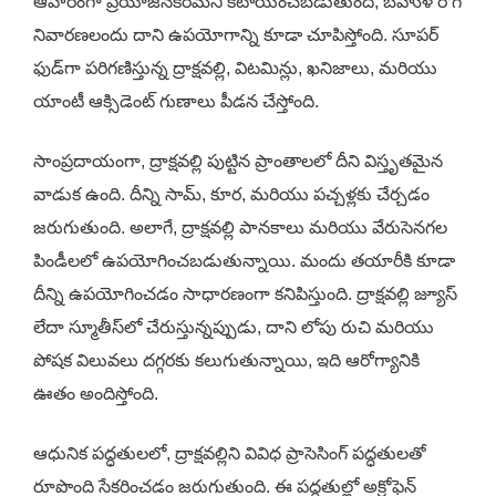
ఆహారంగా ప్రయోజనకరమని కేటాయించబడుతుంది, బహుళ రోగ
నివారణలందు దాని ఉపయోగాన్ని కూడా చూపిస్తోంది. సూపర్
ఫుడ్‌గా పరిగణిస్తున్న ద్రాక్షవల్లి, విటమిన్లు, ఖనిజాలు, మరియు
యాంటీ ఆక్సిడెంట్ గుణాలు పీడన చేస్తోంది.
సాంప్రదాయంగా, ద్రాక్షవల్లి పుట్టిన ప్రాంతాలలో దీని విస్తృతమైన
వాడుక ఉంది. దీన్ని సామ్, కూర, మరియు పచ్చళ్లకు చేర్చడం
జరుగుతుంది. అలాగే, ద్రాక్షవల్లి పానకాలు మరియు వేరుసెనగల
పిండీలలో ఉపయోగించబడుతున్నాయి. మందు తయారీకి కూడా
దీన్ని ఉపయోగించడం సాధారణంగా కనిపిస్తుంది. ద్రాక్షవల్లి జ్యూస్
లేదా స్మూతీస్‌లో చేరుస్తున్నప్పుడు, దాని లోపు రుచి మరియు
పోషక విలువలు దగ్గరకు కలుగుతున్నాయి, ఇది ఆరోగ్యానికి
ఊతం అందిస్తోంది.
ఆధునిక పద్ధతులలో, ద్రాక్షవల్లిని వివిధ ప్రాసెసింగ్ పద్ధతులతో
రూపొంది సేకరించడం జరుగుతుంది. ఈ పద్ధతుల్లో అక్రోఫెన్