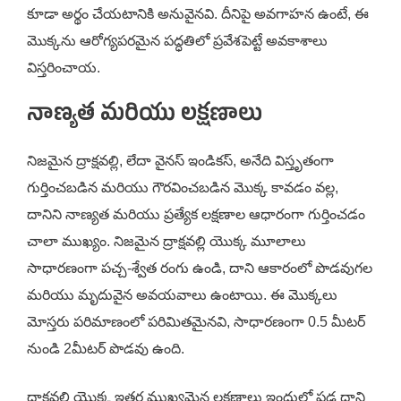
కూడా అర్థం చేయటానికి అనువైనవి. దీనిపై అవగాహన ఉంటే, ఈ
మొక్కను ఆరోగ్యపరమైన పద్ధతిలో ప్రవేశపెట్టే అవకాశాలు
విస్తరించాయ.
నాణ్యత మరియు లక్షణాలు
నిజమైన ద్రాక్షవల్లి, లేదా వైనస్ ఇండికస్, అనేది విస్తృతంగా
గుర్తించబడిన మరియు గౌరవించబడిన మొక్క కావడం వల్ల,
దానిని నాణ్యత మరియు ప్రత్యేక లక్షణాల ఆధారంగా గుర్తించడం
చాలా ముఖ్యం. నిజమైన ద్రాక్షవల్లి యొక్క మూలాలు
సాధారణంగా పచ్చ-శ్వేత రంగు ఉండి, దాని ఆకారంలో పొడవుగల
మరియు మృదువైన అవయవాలు ఉంటాయి. ఈ మొక్కలు
మోస్తరు పరిమాణంలో పరిమితమైనవి, సాధారణంగా 0.5 మీటర్
నుండి 2మీటర్ పొడవు ఉంది.
ద్రాక్షవల్లి యొక్క ఇతర ముఖ్యమైన లక్షణాలు ఇందులో పడ్డ దాని