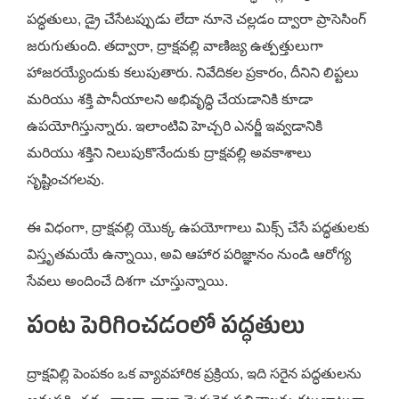
పద్ధతులు, డ్రై చేసేటప్పుడు లేదా నూనె చల్లడం ద్వారా ప్రాసెసింగ్
జరుగుతుంది. తద్వారా, ద్రాక్షవల్లి వాణిజ్య ఉత్పత్తులుగా
హాజరయ్యేందుకు కలుపుతారు. నివేదికల ప్రకారం, దీనిని లిప్టలు
మరియు శక్తి పానీయాలని అభివృద్ధి చేయడానికి కూడా
ఉపయోగిస్తున్నారు. ఇలాంటివి హెచ్చరి ఎనర్జీ ఇవ్వడానికి
మరియు శక్తిని నిలుపుకొనేందుకు ద్రాక్షవల్లి అవకాశాలు
సృష్టించగలవు.
ఈ విధంగా, ద్రాక్షవల్లి యొక్క ఉపయోగాలు మిక్స్ చేసే పద్ధతులకు
విస్తృతమయే ఉన్నాయి, అవి ఆహార పరిజ్ఞానం నుండి ఆరోగ్య
సేవలు అందించే దిశగా చూస్తున్నాయి.
పంట పెరిగించడంలో పద్ధతులు
ద్రాక్షవిల్లి పెంపకం ఒక వ్యావహారిక ప్రక్రియ, ఇది సరైన పద్ధతులను