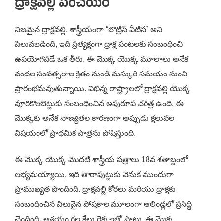
ద్రాక్షవల్లి పరిచయం
నిజమైన ద్రాక్షవల్లి, శాస్త్రీయంగా “బొట్రిస్ వీటిస” అని
పిలువబడింది, ఇది ప్రత్యక్షంగా ద్రాక్ష పంటలకు సంబంధించి
ఉపయోగపడే ఒక తీరు. ఈ మొక్క యొక్క మూలాలు అనేక
వందల సంవత్సరాల క్రితం నుండి మస్కురి సమయం నుంచి
ప్రారంభమవుతున్నాయి. విభిన్న రాష్ట్రాలలో ద్రాక్షవల్లి యొక్క
వూరికొలబెట్టుకు సంబంధించిన అపురూప చరిత్ర ఉంది, ఈ
మొక్కకు అనేక నాణ్యతల కారణంగా అప్పుడు క్షలువల
విషయంలో ప్రాధమిక పాత్రను పోషిస్తుంది.
ఈ మొక్క యొక్క మొదటి శాస్త్రీయ పత్రాలు 18వ శతాబ్దంలో
లభ్యమయ్యాయి, ఇది తారాపుట్టుకు వెనుక ముందుగా
ప్రాముఖ్యత పొందింది. ద్రాక్షవల్లి కోరలు మరియు ద్రాక్షకు
సంబంధించిన విలువైన పోషకాల మూలంగా ఆలిండ్లలో ప్రసిద్ధి
చెందింది. ఆశయం గల కేలు రెక్కలతో పాటు, ఈ మొక్క