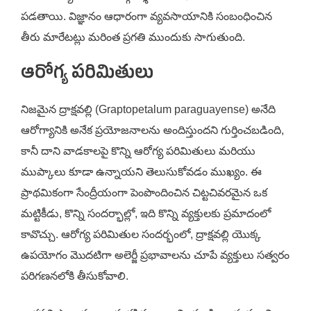
పడతాయి. విజ్ఞానం ఆధారంగా వ్యవసాయానికి సంబంధించిన
తీరు మారేటట్లు మరింత ప్రగతి ముందుకు సాగుతుంది.
ఆరోగ్య పరిమితులు
నిజమైన ద్రాక్షవల్లి (Graptopetalum paraguayense) అనేది
ఆరోగ్యానికి అనేక ప్రయోజనాలను అందిస్తుందని గుర్తించబడింది,
కానీ దాని వాడకాలపై కొన్ని ఆరోగ్య పరిమితులు మరియు
ముప్కాలు కూడా ఉన్నాయని తెలుసుకోవడం ముఖ్యం. ఈ
ప్రాథమికంగా సేంద్రీయంగా పెంపొందించిన చిట్టచివరమైన ఒక
మట్టికీడు, కొన్ని సందర్భాల్లో, ఇది కొన్ని వ్యక్తులకు ప్రమాదంలో
కావొచ్చు. ఆరోగ్య పరిమితుల సందర్భంలో, ద్రాక్షవల్లి యొక్క
ఉపయోగం మొదటిగా అలెర్జీ ప్రభావాలను చూపే వ్యక్తులు సత్వరం
పరిగణనలోకి తీసుకోవాలి.