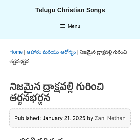
Skip
Telugu Christian Songs
to
content
Menu
Home
|
ఆహారం మరియు ఆరోగ్యం
|
నిజమైన ద్రాక్షవల్లి గురించి
తర్జనభర్జన
నిజమైన ద్రాక్షవల్లి గురించి
తర్జనభర్జన
Published: January 21, 2025
by
Zani Nethan