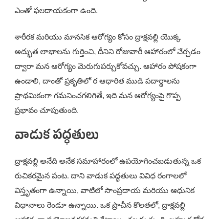
ఎంతో ఫలదాయకంగా ఉంది.
శారీరక మరియు మానసిక ఆరోగ్యం కోసం ద్రాక్షవల్లి యొక్క
అద్భుత లాభాలను గుర్తించి, దీనిని రోజువారీ ఆహారంలో చేర్చడం
ద్వారా మన ఆరోగ్యం మెరుగుపర్చుకోవచ్చు. ఆహారం పోషకంగా
ఉండాలి, దాంతో ప్రకృతిలో ర ఆధారిత ముడి పదార్థాలను
ప్రాథమికంగా గమనించగలిగితే, ఇది మన ఆరోగ్యంపై గొప్ప
ప్రభావం చూపుతుంది.
వాడుక పద్ధతులు
ద్రాక్షవల్లి అనేది అనేక సమాహారంలో ఉపయోగించబడుతున్న ఒక
రుచికరమైన పంట. దాని వాడుక పద్ధతులు వివిధ రంగాలలో
విస్తృతంగా ఉన్నాయి, వాటిలో సాంప్రదాయ మరియు ఆధునిక
విధానాలు రెండూ ఉన్నాయి. ఒక ప్రాచీన కొలతలో, ద్రాక్షవల్లి