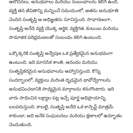
ఆలోచనలు, అనుభవాలు మరియు సంబంధాలను కలిగి ఉంది.
వ్యక్తి తన జీవితాన్ని మన్నించే సమయంలో, అతను అనుభూతి
చెందిన సంతృప్తి ఆ అభిజ్ఞతను సూచిస్తుంది. సాధారణంగా,
సంతృప్తి అనేది వ్యక్తి యొక్క ఆర్థిక, వ్యక్తిగత, కుటుంబ మరియు
సామాజిక పరిభ్రమణలతో సంబంధం కలిగి ఉంటుంది.
ఒక్కొక్కరికి సంతృప్తి అన్వేషణ ఒక ప్రత్యేకమైన అనుభవంగా
ఉంటుంది. ఇది మానసిక శాంతి, ఆనందం మరియు
సంతృప్తికరమైన అనుభవాలను ఆహ్వానిస్తుంది. కొన్ని
సందర్భాలలో, వ్యక్తులు మరింత దృఢమైన భావోద్వేగాలను
అనుభవించడానికి సాధ్యమైన మార్గాలను కనుగొంటారు. ఇది
వారు సాధించిన లక్ష్యాల పట్ల ఇచ్చే పూర్ణ అభిప్రాయాన్ని
బలపరుస్తుంది. కాబట్టి, సంతృప్తి అనేది ఒక కాన్సెప్ట్ మాత్రమే
కాకుండా, అది అనేక సంఘటనలు మరియు క్షణాలలో ఉద్భూతం
చెందుతుంది.