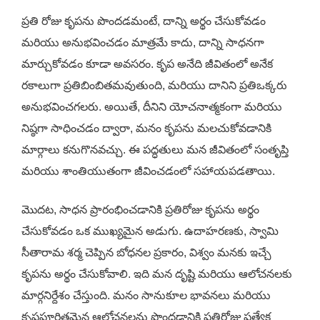
ప్రతి రోజు కృపను పొందడమంటే, దాన్ని అర్థం చేసుకోవడం
మరియు అనుభవించడం మాత్రమే కాదు, దాన్ని సాధనగా
మార్చుకోవడం కూడా అవసరం. కృప అనేది జీవితంలో అనేక
రకాలుగా ప్రతిబింబితమవుతుంది, మరియు దానిని ప్రతిఒక్కరు
అనుభవించగలరు. అయితే, దీనిని యోచనాత్మకంగా మరియు
నిష్ఠగా సాధించడం ద్వారా, మనం కృపను మలచుకోవడానికి
మార్గాలు కనుగొనవచ్చు. ఈ పద్ధతులు మన జీవితంలో సంతృప్తి
మరియు శాంతియుతంగా జీవించడంలో సహాయపడతాయి.
మొదట, సాధన ప్రారంభించడానికి ప్రతిరోజు కృపను అర్థం
చేసుకోవడం ఒక ముఖ్యమైన అడుగు. ఉదాహరణకు, స్వామి
సీతారామ శర్మ చెప్పిన బోధనల ప్రకారం, విశ్వం మనకు ఇచ్చే
కృపను అర్థం చేసుకోవాలి. ఇది మన దృష్టి మరియు ఆలోచనలకు
మార్గనిర్దేశం చేస్తుంది. మనం సానుకూల భావనలు మరియు
కృపపూరితమైన ఆలోచనలను పొందడానికి ప్రతిరోజు ప్రత్యేక