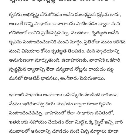
కృపను అభివృద్ధి చేసుకోవడం అనేది సులభమైన ప్రక్రియ కాదు,
అయితే కొన్ని సాధారణ ఆచారాలను పాటించడం ద్వారా మన
జీవితంలో దానిని ప్రవేశపెట్టవచ్చు. మొదటగా, కృతజ్ఞత అనేది
కృపను పెంపొందించడానికి మంచి మార్గం. ప్రతిరోజు మనం కలిగిన
మంచి విషయాల కోసం కృతజ్ఞత తెలపడం, మన హృదయాన్ని
అనుగుణంగా మార్చుతుంది. ఉదాహరణకు, వారానికి ఒకసారి
స్పష్టమైన ధ్యానాన్ని లేదా ధన్యవాద నోట్లను రాయడం వల్ల
మనలో పాజిటివ్ భావనలు, అంగీకారం పెరుగుతాయి.
ఇలాంటి సాధారణ ఆచారాలు బహిష్కరించబడింది కాకుండా,
మేము ఇతరులపట్ల దయ చూపడం ద్వారా కూడా కృపను
పెంపొందించవచ్చు. వాహనంలో లేదా సాధారణ జీవితంలో,
ఇతరులకు సహాయం చేయడం లేదా మిట్టి ఒక్క స్మైల్ ఇచ్చి వారి
ముఖాలలో ఆనందాన్ని చూడడం వంటి చిన్న మార్గాలు కూడా