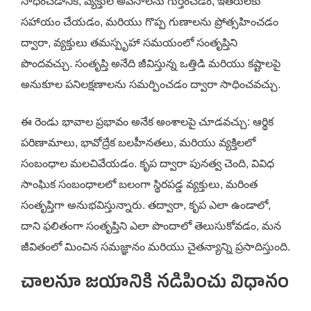
సాధించడానికి, వ్యక్తుల అవసాలను గుర్తించడం, ఇతరులకు
సహాయం చేయడం, మరియు గొప్ప గుణాలను ప్రోత్సహించడం
ద్వారా, వ్యక్తులు తమస్పృహా సమయంలో సంతృప్తిని
పొందవచ్చు. సంతృప్తి అనేది జీవిస్తున్న ఒత్తిడి మరియు కష్టాలపై
అనుకూల పనిలక్షణాలను సమర్పించడం ద్వారా సాధించవచ్చు.
ఈ రెండు భావాల ప్రభావం అనేక అంశాలపై చూడవచ్చు: ఆర్థిక
పరిణామాలు, భావోద్రేక బలహీనతలు, మరియు వ్యక్తిలలో
సంబంధాల మలచివేయడం. కృప ద్వారా పునత్వ చెంది, వివిధ
సాంఘిక సంబంధాలలో బలంగా స్థిరపడ్డ వ్యక్తులు, మరింత
సంతృప్తిగా అనుభవిస్తున్నారు. తద్వారా, కృప ఎలా ఉండాలో,
దాని ఫలితంగా సంతృప్తిని ఎలా పొందాలో తెలుసుకోవడం, మన
జీవితంలో మించిన సమజ్ఞానం మరియు చైతన్యాన్ని ప్రసాదిస్తుంది.
చాలనూ జయానికి నడిపించు విధానం