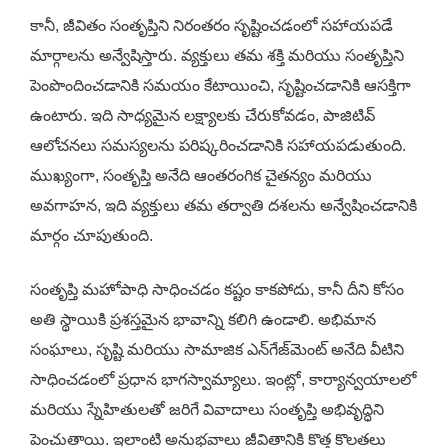
కానీ, జీవితం సంతృప్తిని నిరంతరం సృష్టించడంలో సహాయపడే
మార్గాలను అన్వేషిస్తారు. వ్యక్తులు తమ శక్తి మరియు సంతృప్తిని
పెంపొందించడానికి సమయం కేటాయించి, సృష్టించడానికి ఆసక్తిగా
ఉంటారు. ఇది సాధ్యమైన లక్ష్యాలకు చేరుకోవడం, పాజిటివ్
ఆలోచనలు సమస్యలను పరిష్కరించడానికి సహాయపడుతుంది.
ముఖ్యంగా, సంతృప్తి అనేది ఆంతరంగిక చైతన్యం మరియు
అవగాహన, ఇది వ్యక్తులు తమ తర్వాతి దశలను అన్వేషించడానికి
మార్గం చూపుతుంది.
సంతృప్తి మహోపాధి సాధించడం కష్టం కాకపోదు, కానీ దీని కోసం
అతి స్థాయికి ప్రశస్తమైన భావాన్ని కలిగి ఉండాలి. అభిమాన
సంఘాలు, సృష్టి మరియు సామాజిక ఎన్‌గేజ్‌మెంట్ అనేది వీటిని
సాధించడంలో ప్రధాన భాగస్వామ్యాలు. ఇంట్లో, కార్యాన్వయాలలో
మరియు స్నేహితులతో జరిగే వివాదాలు సంతృప్తి అభివృద్ధిని
పెంచుతాయి. ఇలాంటి అనుభవాలు జీవితానికి కొత్త కొలతలు