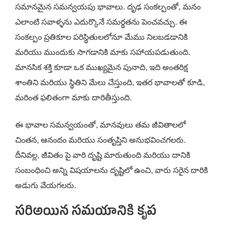
సమానమైన సమన్వయపు భావాలు. దృఢ సంకల్పంతో, మనం
ఎలాంటి సవాళ్ళను ఎదుర్కొనే సమర్థతను పెంచవచ్చు. ఈ
సంకల్పం ప్రతికూల పరిస్థితులలోనూ మేము నిలబడడానికి
మరియు ముందుకు సాగడానికి మాకు సహాయపడుతుంది.
మానసిక శక్తి కూడా ఒక ముఖ్యమైన పునాది, ఇది అంతరిక్ష
శాంతిని మరియు స్థితిని మేలు చేస్తుంది, ఇతర భావాలతో కూడి,
మరింత ఫలితంగా మాకు దారితీస్తుంది.
ఈ భావాల సమన్వయంతో, మానవులు తమ జీవితాలలో
చింతన, ఆనందం మరియు సంతృప్తిని అనుభవించగలరు.
దీనివల్ల, జీవితం పై వారి దృష్టి మారుతుంది మరియు దానికి
సంబంధించి అన్ని విషయాలను దృష్టిలో ఉంచి, వారు సరైన దారికి
అడుగు వేయగలరు.
సరిఅయిన సమయానికి కృప