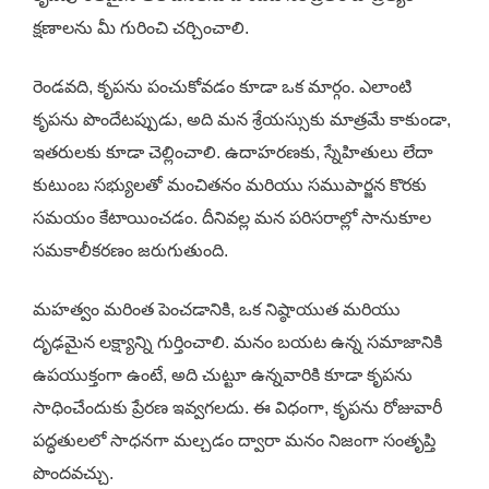
క్షణాలను మీ గురించి చర్చించాలి.
రెండవది, కృపను పంచుకోవడం కూడా ఒక మార్గం. ఎలాంటి
కృపను పొందేటప్పుడు, అది మన శ్రేయస్సుకు మాత్రమే కాకుండా,
ఇతరులకు కూడా చెల్లించాలి. ఉదాహరణకు, స్నేహితులు లేదా
కుటుంబ సభ్యులతో మంచితనం మరియు సముపార్జన కొరకు
సమయం కేటాయించడం. దీనివల్ల మన పరిసరాల్లో సానుకూల
సమకాలీకరణం జరుగుతుంది.
మహత్వం మరింత పెంచడానికి, ఒక నిష్ఠాయుత మరియు
దృఢమైన లక్ష్యాన్ని గుర్తించాలి. మనం బయట ఉన్న సమాజానికి
ఉపయుక్తంగా ఉంటే, అది చుట్టూ ఉన్నవారికి కూడా కృపను
సాధించేందుకు ప్రేరణ ఇవ్వగలదు. ఈ విధంగా, కృపను రోజువారీ
పద్ధతులలో సాధనగా మల్చడం ద్వారా మనం నిజంగా సంతృప్తి
పొందవచ్చు.