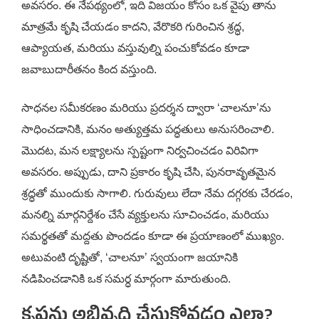
అవసరం. ఈ నేపథ్యంలో, ఇది విజయం కోసం ఒక వైపు తాను
మాత్రమే కృషి చేయడం కాదని, వేరొకరి గురించిన శ్రద్ధ,
ఆప్యాయత, మరియు వస్తువుల్ని పంచుకోవడం కూడా
జవాబుదారీతనం కింద వస్తుంది.
సాధనల సమీకరణం మరియు ప్రదర్శన ద్వారా ‘చాలనూ’ను
సాధించడానికి, మనం అత్యుత్తమ పద్ధతులు అనుసరించాలి.
మొదట, మన లక్ష్యాలను స్పష్టంగా నిర్వచించడం విరివిగా
అవసరం. అప్పుడు, దాని ప్రకారం కృషి చేసి, పునరావృతమైన
శ్రద్ధతో ముందుకు సాగాలి. గురువులు లేదా నేమ దగ్గరకు చేరడం,
మనల్ని మార్గనిర్దేశం చేసే వ్యక్తులను సూచించడం, మరియు
సమర్థతతో మద్దతు పొందడం కూడా ఈ ప్రయాణంలో ముఖ్యం.
అటువంటి దృష్టితో, ‘చాలనూ’ స్వయంగా జయానికి
నడిపించడానికి ఒక సమర్ధ మార్గంగా మారుతుంది.
కృపను అభివృద్ధి చేసుకోవడం ఎలా?