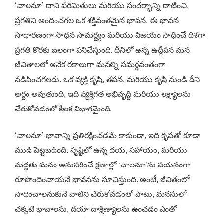
‘చాలనూ’ దాని పరిమితులు మరియు సందర్భాన్ని దాటించి,
ప్రగతిని అందించగల ఒక శక్తివంతమైన భావన. ఈ భావన
సాధారణంగా సాధన సామర్థ్యం మరియు విజయం సాధించే దిశగా
ప్రగతి కొరకు బలంగా పనిచేస్తుంది. దీనిలో ఉన్న ఉద్దీపన మన
జీవితాలలో అనేక రకాలుగా మనల్ని సమర్థవంతంగా
నడిపించగలదు. ఒక వ్యక్తి కృషి, తపన, మరియు కృషి నుండి దీని
అర్థం అవుతుంది, ఇది వ్యక్తిగత అభివృద్ధి మరియు లక్ష్యాలను
చేరుకోవడంలో కీలక విభాగమైంది.
‘చాలనూ’ భావాన్ని ప్రతిరక్షించడమే కాకుండా, ఇది కృపతో కూడా
ముడి పెట్టబడింది. సృష్టిలో ఉన్న దయ, సహాయం, మరియు
మద్దతు మనం అనుసరించే క్షణాల్లో ‘చాలనూ’ను పయనంగా
రూపొందించాయనే భావనను సూచిస్తుంది. అంటే, జీవితంలో
సాధించాలనుకునే వాటిని చేరుకోవడంతో పాటు, మనసులో
చక్కటి భావాలను, దయా దాక్షిణ్యాలను ఉంచడం ఎంతో