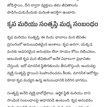
జోడిస్తాయి, దీని ద్వారా వ్యక్తులు తమ జీవితాలను
పొడిగించుకునేందుకు మరింత ఆసక్తిగా ఉంటారు.
కృప మరియు సంతృప్తి మధ్య సంబంధం
కృప మరియు సంతృప్తి, ఈ రెండు భావాలు మన జీవితం
ప్రసంగంలో అనుబంధితమైన అంశాలు. కృప అనగా, యక్కడ
మనకు అవసరమైన అనుభవం లేదా సాయం కోసం నటించటం,
అటువంటి కృప మన జీవితంలో అనేక విధాలుగా ప్రభావితం
చేస్తుంది. ఇదో మానసిక స్థితిగతులను తీసుకొస్తుంది, అందువల్ల
వ్యక్తి సంతృప్తి స్థాయిని పెంపొందించడం కీలకం. మానసిక ఆరోగ్యం
కూడా కృప మధ్యన ఉన్న అనుబంధానికి పెరిగిన భాగము.
సంతృప్తి అనేది వ్యక్తి భావోద్రేకాలు, ఆర్థిక స్థితి మరియు దాని
సాంఘిక సంబంధాలపై ఆధారపడి ఉంటుంది. కృప అనుభవం