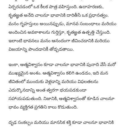
ఏర్పరచడంలో ఒక కీలక పాత్ర వహిస్తుంది. ఉదాహరణకు,
కృతజ్ఞత అనేది చాలనూ భావానికి దారితీసే ఒక ప్రధానత్వం.
మనం గృహస్తులు అయినప్పుడు, మానవ సంబంధాలు మరియు
అందించిన అవకాశాలను గుర్తిస్తూ, కృతజ్ఞత ఉత్పత్తి చేస్తుంది.
ఇలాంటి భావనలు మనం ఆనందంగా జీవించడానికి మరియు
విజయాన్ని పొందడానికీ తోడ్పడతాయి.
ఇంకా, ఆత్మవిశ్వాసం కూడా చాలనూ భావానికి పునాది వేసే మరో
ముఖ్యమైన అంశం. ఆత్మవిశ్వాసం కలిగి ఉండడం, ఇది మన
జీవితంలో ముందుకు వెళ్లడాన్ని మరియు విఫలతలను
ఎదుర్కొనడాన్ని అంత త్వరగా భయపడకుండా
సహాయపడుతుంది. నిజానికి, ఆత్మవిశ్వాసంతో కూడిన చాలనూ
భావం వ్యక్తిగత ప్రగతిని కాలు కొడుతుంది.
దృఢ సంకల్పం మరియు మానసిక శక్తి కూడా చాలనూ భావానికి