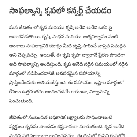
సాఫల్యాన్ని కృపలో కన్వర్ట్ చేయడం
మన జీవితం లో కృప మరియు కృషి అనేవి అనేవి ఒకరి పై
ఆధారపడతాయి. కృషి, సాధన మరియు ఆత్మవిశ్వాసం వంటి
అంశాలు సాఫల్యానికి కటాక్షం మీద దృష్టి సారించే వాస్తవ సమర్ధన
అని చెప్పవచ్చు. అయితే, ఈ కృషి కృపా ద్వారానే ప్రేరణ పొందగా
అది సాఫల్యాన్ని అందిస్తుంది. కృప అనేది సరైన సమయంలో సరైన
మార్గంలో నడిపించడానికి అవసరమైన సహాయాన్ని
ప్రాప్తించేందుకు తెలియజేస్తుంది. ఈ సహాయం, ఇష్టాల మార్గంలో
కేవలం ఉత్తమతను అందించడమే కాకుండా, విశ్వాసాన్ని
పెంచుతుంది.
జీవితంలో సంబందిత అధికారిక లక్ష్యాలను సాధించాలంటే
వ్యక్తులు కృపను పొందడం కష్టదారంగా మారుతుంది. కృప అనేది
సాధన ప్రతిఫలాలుగా భావించవచ్చు. ఈ దృష్టిలో కృషిని కృపలోకి