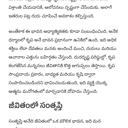
విశ్రాంతి చేయడానికి, ఆలోచనలు స్పష్టంగా చేసేందుకు, అలాగే
ఇతరుల పట్ల దయ చూపించే అవకాశం కల్పిస్తుంది.
అంతేకాక ఈ భావన ఆధ్యాత్మికతకు కూడా సంబంధించింది. అనేక
ధర్మాలలో కృప అనే భావన ప్రధానంగా ఉనికిలో ఉంది, ఇది అధిక
శక్తిలు లేదా దేవతలు మనకు అందించే మంచి, దయలు మరియు
ఆచారాల ఎత్తును బహిర్గతం చేస్తుంది. దురదృష్ట పరిస్థుల్లో, కృప
కలగజేసిన మన్ననలు జీవితానికి కొత్త జుగుప్సలు తెస్తాయి. కృప
సాంప్రదాయ ప్రకారం, బాధ్యత మరియు కృషి ద్వారా
సంపాదించబడిందని భావించబడుతుంది, ఇది వ్యక్తి యొక్క
ఆత్మను మనోగతంలో మార్చడానికి దోహదం చేస్తుంది.
జీవితంలో సంతృప్తి
సంతృప్తి అనేది జీవితంలో ఒక మౌలిక భావన, ఇది మన