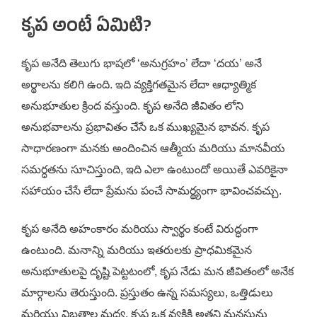
కృప అంటే ఏమిటి?
కృప అనేది తెలుగు భాషలో ‘అనుగ్రహం’ లేదా ‘దయ’ అనే
అర్థాలను కలిగి ఉంది. ఇది వ్యక్తిగతమైన లేదా ఆధ్యాత్మిక
అనుభూతుల క్రింద వస్తుంది. కృప అనేది జీవితం లోని
అనుభవాలను ప్రభావితం చేసే ఒక ముఖ్యమైన భావన. కృప
సాధారణంగా మనకు అందించిన ఆత్మీయ మరియు మానవీయ
సమర్ధతను సూచిస్తుంది, ఇది ఎలా ఉంటుందో అయితే ఎవరికైనా
సహాయం చేసే లేదా ప్రేమను పంచే సామర్థ్యంగా భావించవచ్చు.
కృప అనేది అహంకారం మరియు స్వార్థం కంటే విరుద్ధంగా
ఉంటుంది. మనాన్ని మరియు ఇతరులకు ప్రాధమికమైన
అనుభూతులపై దృష్టి పెట్టటంలో, కృప నేడు మన జీవితంలో అనేక
మార్గాలను తెరుస్తుంది. ప్రస్తుతం ఉన్న సమస్యలు, ఒత్తిడులు
మరియు విబ్రతాల మధ్య, కృప ఒక వ్యక్తికి అతని మనసును