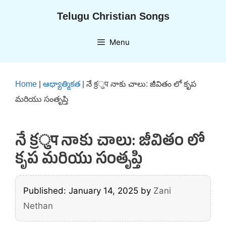
Skip
Telugu Christian Songs
to
content
Menu
Home
|
ఆధ్యాత్మికత
|
నే క్రुप నాకు చాలు: జీవితం లో కృప
మరియు సంతృప్తి
నే క్రुप నాకు చాలు: జీవితం లో
కృప మరియు సంతృప్తి
Published: January 14, 2025
by
Zani
Nethan