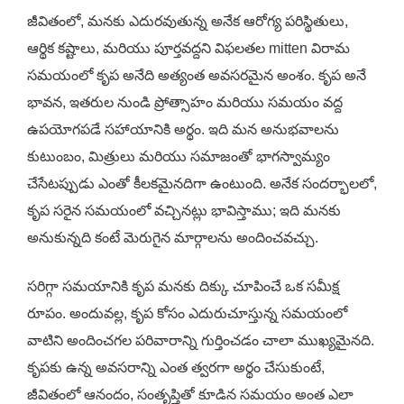
జీవితంలో, మనకు ఎదురవుతున్న అనేక ఆరోగ్య పరిస్థితులు,
ఆర్థిక కష్టాలు, మరియు పూర్తవద్దని విఫలతల mitten విరామ
సమయంలో కృప అనేది అత్యంత అవసరమైన అంశం. కృప అనే
భావన, ఇతరుల నుండి ప్రోత్సాహం మరియు సమయం వద్ద
ఉపయోగపడే సహాయానికి అర్థం. ఇది మన అనుభవాలను
కుటుంబం, మిత్రులు మరియు సమాజంతో భాగస్వామ్యం
చేసేటప్పుడు ఎంతో కీలకమైనదిగా ఉంటుంది. అనేక సందర్భాలలో,
కృప సరైన సమయంలో వచ్చినట్లు భావిస్తాము; ఇది మనకు
అనుకున్నది కంటే మెరుగైన మార్గాలను అందించవచ్చు.
సరిగ్గా సమయానికి కృప మనకు దిక్కు చూపించే ఒక సమీక్ష
రూపం. అందువల్ల, కృప కోసం ఎదురుచూస్తున్న సమయంలో
వాటిని అందించగల పరివారాన్ని గుర్తించడం చాలా ముఖ్యమైనది.
కృపకు ఉన్న అవసరాన్ని ఎంత త్వరగా అర్థం చేసుకుంటే,
జీవితంలో ఆనందం, సంతృప్తితో కూడిన సమయం అంత ఎలా