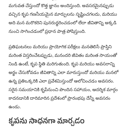
మగువత చేస్తుందో కొత్త జ్ఞానం అందిస్తుంది. అవసరమైనప్పుడు
వచ్చిన కృప గణనీయమైన మార్పులను సృష్టించగలదు, మరియు
అది మన మరొకరిని పునరుద్ధరించడంలో లేదా జీవితాన్ని అక్కడి
నుంచి సాగించడంలో ప్రధాన పాత్ర పోషిస్తుంది.
ప్రతిఘటనలు మరియు ప్రాయోగిక పరీక్షలు మనతెలిసే ప్రాప్తిని
మరింత విస్తరించేటప్పుడు, మనందరి జీవితం మరింత సాయంతో
నిండి ఉంటే, కృప స్థితి మరిగుతుంది. కృప మరియు అవసరాన్ని
అర్థం చేసుకోవడం జీవితాన్ని ఎలా మారుస్తుందో మరియు మనలో
ఉన్న ప్రతిఒక్కరికి ఎలా ప్రవేశమిస్తుందో ఆలోచించడం అవసరం.
సరైన సమయానికి కృపేనుంచి పొందిన సహాయం, ఆదర్శిక మార్గం
కాదనడానికి దారిమారిన ప్రదేశంలో ప్రారంభపు దేన్నీ అవసరం
ఉండు.
కృపను సాధనగా మార్చడం