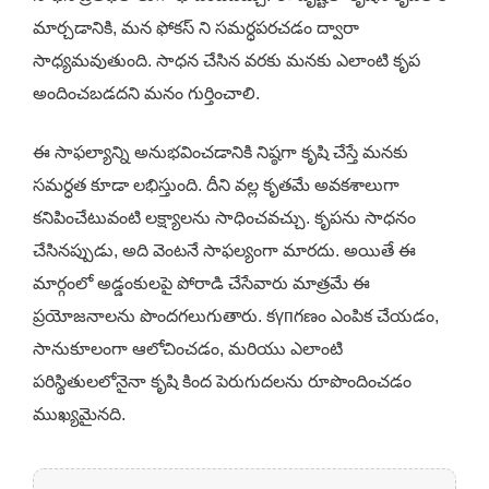
మార్చడానికి, మన ఫోకస్ ని సమర్ధపరచడం ద్వారా
సాధ్యమవుతుంది. సాధన చేసిన వరకు మనకు ఎలాంటి కృప
అందించబడదని మనం గుర్తించాలి.
ఈ సాఫల్యాన్ని అనుభవించడానికి నిష్ఠగా కృషి చేస్తే మనకు
సమర్ధత కూడా లభిస్తుంది. దీని వల్ల కృతమే అవకశాలుగా
కనిపించేటువంటి లక్ష్యాలను సాధించవచ్చు. కృపను సాధనం
చేసినప్పుడు, అది వెంటనే సాఫల్యంగా మారదు. అయితే ఈ
మార్గంలో అడ్డంకులపై పోరాడి చేసేవారు మాత్రమే ఈ
ప్రయోజనాలను పొందగలుగుతారు. కүпగణం ఎంపిక చేయడం,
సానుకూలంగా ఆలోచించడం, మరియు ఎలాంటి
పరిస్థితులలోనైనా కృషి కింద పెరుగుదలను రూపొందించడం
ముఖ్యమైనది.