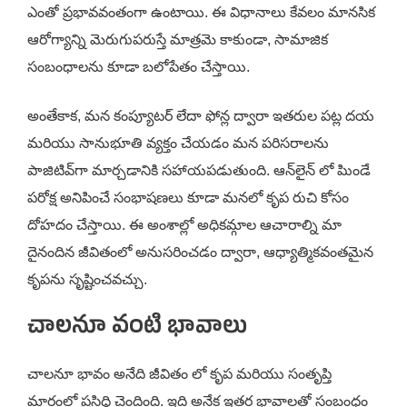
ఎంతో ప్రభావవంతంగా ఉంటాయి. ఈ విధానాలు కేవలం మానసిక
ఆరోగ్యాన్ని మెరుగుపరుస్తే మాత్రమె కాకుండా, సామాజిక
సంబంధాలను కూడా బలోపేతం చేస్తాయి.
అంతేకాక, మన కంప్యూటర్ లేదా ఫోన్ల ద్వారా ఇతరుల పట్ల దయ
మరియు సానుభూతి వ్యక్తం చేయడం మన పరిసరాలను
పాజిటివ్‌గా మార్చడానికి సహాయపడుతుంది. ఆన్‌లైన్ లో పిుండే
పరోక్ష అనిపించే సంభాషణలు కూడా మనలో కృప రుచి కోసం
దోహదం చేస్తాయి. ఈ అంశాల్లో అధికమ్గాల ఆచారాల్ని మా
దైనందిన జీవితంలో అనుసరించడం ద్వారా, ఆధ్యాత్మికవంతమైన
కృపను సృష్టించవచ్చు.
చాలనూ వంటి భావాలు
చాలనూ భావం అనేది జీవితం లో కృప మరియు సంతృప్తి
మార్గంలో ప్రసిద్ధి చెందింది. ఇది అనేక ఇతర భావాలతో సంబంధం