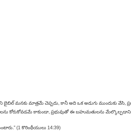
బిల్ మనకు మాత్రమే చెప్పదు, కానీ అది ఒక అడుగు ముందుకు వేసి, ప్ర
తులను కోరుకోవడమే కాకుండా, ప్రభువుతో ఈ బహుమతులను మేల్కొల్పడాని
కుంటారు.” (1 కొరింథీయులు 14:39)