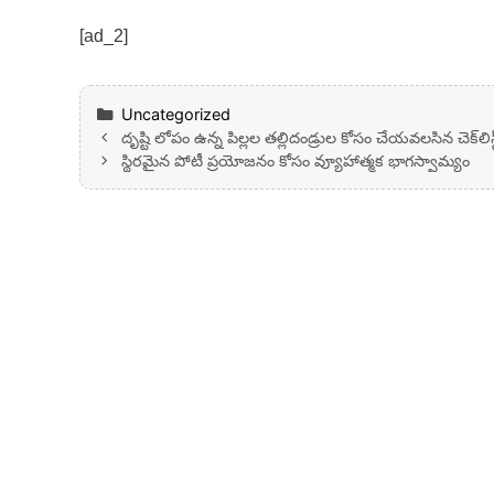
[ad_2]
Categories
Uncategorized
దృష్టి లోపం ఉన్న పిల్లల తల్లిదండ్రుల కోసం చేయవలసిన చెక్‌లిస్
స్థిరమైన పోటీ ప్రయోజనం కోసం వ్యూహాత్మక భాగస్వామ్యం