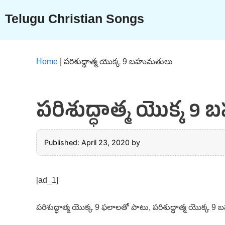
Skip
Telugu Christian Songs
to
content
Home
|
పరిశుద్ధాత్మ యొక్క 9 బహుమతులు
పరిశుద్ధాత్మ యొక్క 
Published: April 23, 2020
by
[ad_1]
పరిశుద్ధాత్మ యొక్క 9 ఫలాలతో పాటు, పరిశుద్ధాత్మ యొక్క