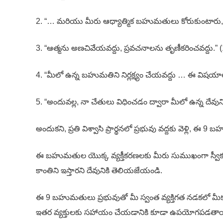
2. “… మరియు మీరు ఆధ్యాత్మిక బహుమతులు కోరుకుంటారు, క
3. “ఆత్మను అణచివేయవద్దు, ప్రవచనాలను తృణీకరించవద్దు.” 
4. “మీలో ఉన్న బహుమతిని నిర్లక్ష్యం చేయవద్దు … ఈ విషయాల గ
5. “అందువల్ల, నా చేతులు విధించడం ద్వారా మీలో ఉన్న దేవుని
అందుకని, ప్రతి విశ్వాసి ప్రార్థనలో ప్రభువు వద్దకు వెళ్ల
ఈ బహుమతుల యొక్క వ్యక్తీకరణలకు మీరు సుముఖంగా స్వీకరి
కాంతిని ఇస్తారని దేవునికి తెలియజేయండి.
ఈ 9 బహుమతులు ప్రభువుతో మీ స్వంత వ్యక్తిగత నడకలో మీకు
ఇతర వ్యక్తులకు సహాయం చేయడానికి కూడా ఉపయోగపడతాయి. ఈ