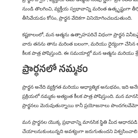
నుండి తొలగించి, వ్యక్తీయ స్వభావాన్ని మరింత ఉత్కృష్టంగ
తీసివేయడం కోసం, ప్రార్థన వేదికగా వినియోగించబడుతుంది.
కష్టకాలంలో, మన ఆత్మను ఉత్సాహపరిచే విధంగా ప్రార్థన విన
వారు తనను తాను మరింత బలంగా, మరియు ధైర్యంగా చేసిన ఆందోళ
కీలక పాత్ర పోషిస్తుంది. ఈ సమయాల్లో మన ఆత్మను మరియు శ్రేయ
ప్రార్థనలో నమ్మకం
ప్రార్థన అనేది వ్యక్తిగత మరియు ఆధ్యాత్మిక అనుభవం, ఇది అ
ప్రక్రియలో నమ్మకం అత్యంత కీలక పాత్ర పోషిస్తుంది. మన మాన
ప్రార్థనలు మెరువుతున్నాయి కానీ ప్రయోజనాలు పొందగలవే
మన ప్రార్థనల యొక్క ప్రభావాన్ని మానసిక స్థితి మీద ఆధారప
చేయాలనుకుంటున్నది అవశ్యంగా జరుగుతుందని విశ్వసించాలి. 