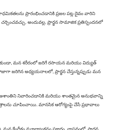
ాధమికతలను ప్రారంభించడానికి ప్రజల పట్ల దైవం వారిని
ర్చించవచ్చు. అందువల్ల, ప్రార్థన సామాజిక ప్రతిస్పందనలో
రమే కాకుండా, మన శరీరంలో జరిగే రసాయన మరియు విద్యుత్
జాగా జరిగిన అధ్యయనాలలో, ప్రార్థన చేస్తున్నప్పుడు మన
చిన అశాంతిని నివారించడానికి మరియు శాంతమైన అనుభవాన్ని
గు కీ పత్రాలను చూపించాయి. మానసిక ఆరోగ్యంపై చేసే ప్రభావాలు
కేంద్రీకం మూల్యాంకనం ప్రకారం, వాస్తవంలో, ప్రార్థన