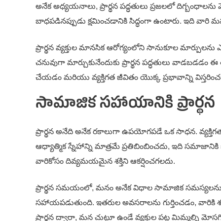
అనేక అధ్యయనాలు, ప్రార్థన పద్ధతులు ప్రజలలో దిగ్బంధాలను 
బాధపడినప్పుడు క్షమించడానికి సిద్ధంగా ఉంటారు. ఇది వారి 
ప్రార్థన వ్యక్తుల మానసిక ఆరోగ్యంలోని సానుకూల మార్ప
చనువుగా మార్చుకునేందుకు ప్రార్థన పద్ధతులు వాడబడడం ఈ 
చేయడం మరియు వ్యక్తిగత జీవితం యొక్క ప్రభావాన్ని విస్తరించడాన
సామాజిక సహాయానికి ప్రార్థన
ప్రార్థన అనేది అనేక రకాలుగా ఉపయోగపడే ఒక సాధన. వ్యక్తిగత
ఆధ్యాత్మిక స్నేహాన్ని మాత్రమే ప్రతిబింబించదు, ఇది సమాజాని
వారికోసం దివ్యమయమైన శక్తిని ఆకర్షించగలదు.
ప్రార్థన సమయంలో, మనం అనేక విధాల సామాజిక సమస్యల
సహాయపడుతుంది. ఇతరుల అవసరాలను గుర్తించడం, వారికి శుభ
ప్రార్థన ద్వారా, మన చుట్టూ ఉండే వ్యక్తుల పట్ల మిమ్మల్ని మోసగ