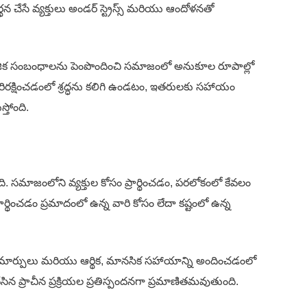
చేసే వ్యక్తులు అండర్ స్ట్రెస్స్ మరియు ఆందోళనతో
మాజిక సంబంధాలను పెంపొందించి సమాజంలో అనుకూల రూపాల్లో
రిరక్షించడంలో శ్రద్ధను కలిగి ఉండటం, ఇతరులకు సహాయం
్తోంది.
ి. సమాజంలోని వ్యక్తుల కోసం ప్రార్థించడం, పరలోకంలో కేవలం
ార్థించడం ప్రమాదంలో ఉన్న వారి కోసం లేదా కష్టంలో ఉన్న
్పులు మరియు ఆర్థిక, మానసిక సహాయాన్ని అందించడంలో
ప్రాచీన ప్రక్రియల ప్రతిస్పందనగా ప్రమాణితమవుతుంది.