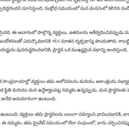
ా తీర్చిదిద్దగలదని సూచిస్తుంది. సంక్షోభ సమయంలో మన మనసులో కలిగిన 
ీటమైనది. ఈ ఆచారంలో పాల్గొన్న వ్యక్తులు, ఇతరులను ఆశీర్వదించినప్ప
నలతో ఎదుర్కొవడానికి એક నూతన దృక్పథాన్ని పొందుతారు. కాబట్టి, నిజమ
ప్టును పునరుద్ధరించడానికి, ప్రార్థన ఒక ముఖ్యమైన పథాన్ని అందిస్తుంది.
నేక సాంప్రదాయాల్లో వ్యక్తులు తమ ఆలోచనలను మరియు ఆకాంక్షలను సభ్యాప్త
సిక స్థితి మరియు మన ఉద్దేశ్యాలపట్ల నమ్మకం ఉన్నప్పుడు, మన ప్రార్థనల
మో అనేది అనుమానంగా ఉంటుంది.
డి ఉంటుంది. వ్యక్తులు తమ ప్రార్థనలను బలంగా నమ్మాలని భావించడానికి,
ఈ నమ్మకం, తమ ప్రైవేట్ సమయంలో లేదా సంఘంలో, వారు చర్చించినప్పుడు క