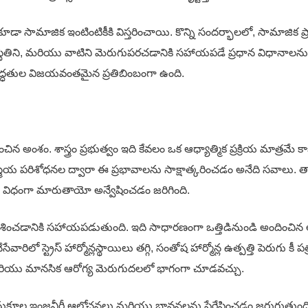
డా సామాజిక ఇంటింటికీకి విస్తరించాయి. కొన్ని సందర్భాలలో, సామాజిక ప్ర
త స్థితిని, మరియు వాటిని మెరుగుపరచడానికి సహాయపడే ప్రధాన విధానాలను చ
 పద్ధతుల విజయవంతమైన ప్రతిబింబంగా ఉంది.
ంచిన అంశం. శాస్త్రం ప్రభుత్వం ఇది కేవలం ఒక ఆధ్యాత్మిక ప్రక్రియ మాత్
త్రీయ పరిశోధనల ద్వారా ఈ ప్రభావాలను సాక్షాత్కరించడం అనేది సవాలు. తా
ఏ విధంగా మారుతాయో అన్వేషించడం జరిగింది.
ి ప్రవేశించడానికి సహాయపడుతుంది. ఇది సాధారణంగా ఒత్తిడినుండి అందిం
చేసేవారిలో స్ట్రెస్ హార్మోన్లస్థాయిలు తగ్గి, సంతోష హార్మోన్ల ఉత్పత్తి పెరు
క మరియు మానసిక ఆరోగ్య మెరుగుదలలో భాగంగా చూడవచ్చు.
నుకూల ఇంజనీరీ ఆలోచనలు మరియు భావనలను ప్రేరేపించడం జరుగుతుంది. మన 