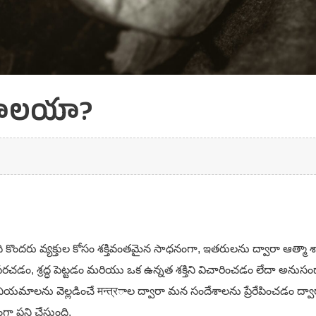
కావాలయా?
. ఇది కొందరు వ్యక్తుల కోసం శక్తివంతమైన సాధనంగా, ఇతరులను ద్వారా ఆ
రచడం, శ్రద్ధ పెట్టడం మరియు ఒక ఉన్నత శక్తిని విచారించడం లేదా అ
నియమాలను వెల్లడించే मन्त्रాల ద్వారా మన సందేశాలను ప్రేరేపించడం ద్వారా, 
ా పని చేస్తుంది.