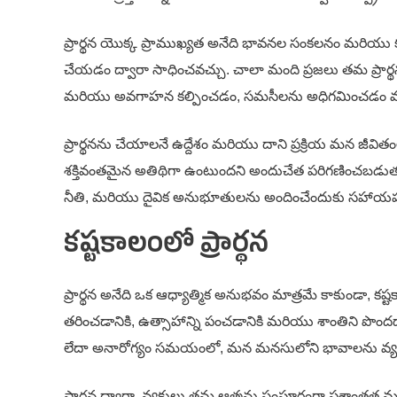
ప్రార్థన యొక్క ప్రాముఖ్యత అనేది భావనల సంకలనం మరియు కల
చేయడం ద్వారా సాధించవచ్చు. చాలా మంది ప్రజలు తమ ప్రార్థనల ద
మరియు అవగాహన కల్పించడం, సమసీలను అధిగమించడం మరి
ప్రార్థనను చేయాలనే ఉద్దేశం మరియు దాని ప్రక్రియ మన జీ
శక్తివంతమైన అతిథిగా ఉంటుందని అందుచేత పరిగణించబడుతుం
నీతి, మరియు దైవిక అనుభూతులను అందించేందుకు సహాయప
కష్టకాలంలో ప్రార్థన
ప్రార్థన అనేది ఒక ఆధ్యాత్మిక అనుభవం మాత్రమే కాకుండా, క
తరించడానికి, ఉత్సాహాన్ని పంచడానికి మరియు శాంతిని ప
లేదా అనారోగ్యం సమయంలో, మన మనసులోని భావాలను వ్యక్తపరిచే
ప్రార్థన ద్వారా, వ్యక్తులు తమ ఆత్మను సంపూర్ణంగా ప్రశాంతత