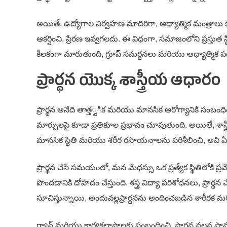
అయితే, ఉద్యోగాల నిర్వహణ మాదిరిగా, ఆధ్యాత్మిక మంత్రాలు కూ
ఆకర్షించి, ప్రేరణ ఇవ్వగలదు. ఈ విధంగా, సమాజంలోని ప్రస్తు
కీలకంగా మారుతుంది, గ్రూప్ సమర్థనలు మరియు ఆధ్యాత్మిక
ప్రార్థన యొక్క శాస్త్రీయ ఆధారం
ప్రార్థన అనేది తాత్త್ವిక మరియు మానసిక ఆరోగ్యానికి సంబంధి
మార్పులపై కూడా ప్రతికూల ప్రభావం చూపుతుంది. అయితే, శాస్
మానసిక స్థితి మరియు శరీర రసాయనాలను పరిశీలించి, అవి 
ప్రార్థన చేసే సమయంలో, మన మేధస్సు ఒక ప్రత్యేక స్థితిలోక
పొందడానికి దోహదం చేస్తుంది. శస్త్ర విద్యా పరిశోధనలు, ప్రార్థన 
సూచిస్తున్నాయి, అందువల్లప్రార్థనను అందించబడిన శారీర
గ్యాన్ మరియు కార్యకలాపాలకు సంబంధించి, ప్రార్థన వలన సా