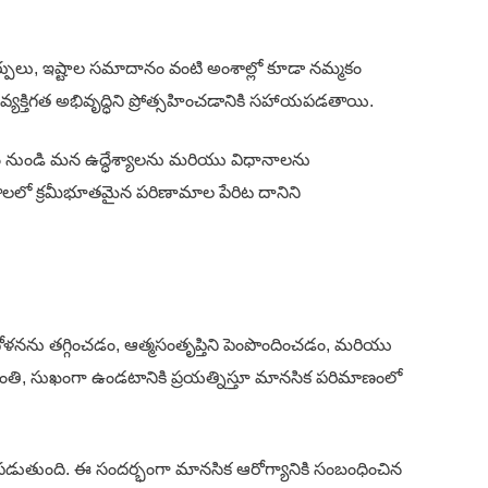
పులు, ఇష్టాల సమాదానం వంటి అంశాల్లో కూడా నమ్మకం
్యక్తిగత అభివృద్ధిని ప్రోత్సహించడానికి సహాయపడతాయి.
లం నుండి మన ఉద్ధేశ్యాలను మరియు విధానాలను
తాలలో క్రమీభూతమైన పరిణామాల పేరిట దానిని
ోళనను తగ్గించడం, ఆత్మసంతృప్తిని పెంపొందించడం, మరియు
ు శాంతి, సుఖంగా ఉండటానికి ప్రయత్నిస్తూ మానసిక పరిమాణంలో
ాయపడుతుంది. ఈ సందర్భంగా మానసిక ఆరోగ్యానికి సంబంధించిన