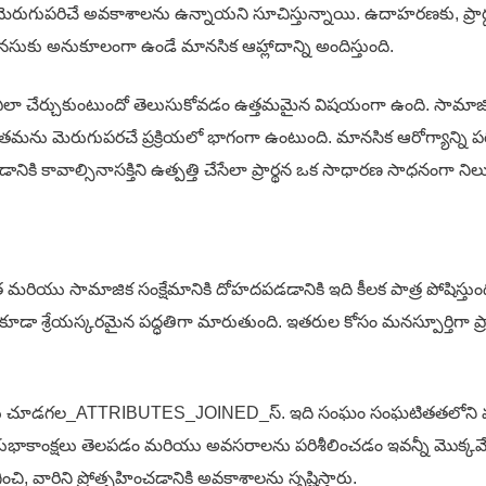
మెరుగుపరిచే అవకాశాలను ఉన్నాయని సూచిస్తున్నాయి. ఉదాహరణకు, ప్రార్థన 
మనసుకు అనుకూలంగా ఉండే మానసిక ఆహ్లాదాన్ని అందిస్తుంది.
ులను ఎలా చేర్చుకుంటుందో తెలుసుకోవడం ఉత్తమమైన విషయంగా ఉంది. సా
తమను మెరుగుపరచే ప్రక్రియలో భాగంగా ఉంటుంది. మానసిక ఆరోగ్యాన్ని ప
ికి కావాల్సినాసక్తిని ఉత్పత్తి చేసేలా ప్రార్థన ఒక సాధారణ సాధనంగా నిలుస
 మరియు సామాజిక సంక్షేమానికి దోహదపడడానికి ఇది కీలక పాత్ర పోషిస్తుంద
కి కూడా శ్రేయస్కరమైన పద్ధతిగా మారుతుంది. ఇతరుల కోసం మనస్పూర్తిగా ప్ర
ను చూడగల_ATTRIBUTES_JOINED_స్. ఇది సంఘం సంఘటితతలోని మార
ాకాంక్షలు తెలపడం మరియు అవసరాలను పరిశీలించడం ఇవన్నీ మొక్కవేసిన 
ించి, వారిని ప్రోత్సహించడానికి అవకాశాలను సృష్టిస్తారు.