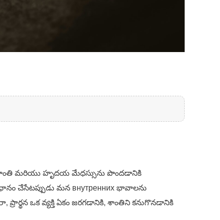
త్మా శాంతి మరియు హృదయ మేధస్సును పొందడానికి
నుసంధానం చేసేటప్పుడు మన внутренних భావాలను
ప్రార్థన ఒక వ్యక్తి ఏకం జరగడానికి, శాంతిని కనుగొనడానికి