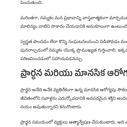
పెంచుతుంది.
మరింతగా, నమ్మకం మన ప్రభావాన్ని వాస్తవాత్మకంగా మార్చడ
మాలిన్యం వాటిని సాకారం చేయడానికి అనుకూలంగా ఉంటుంది. అవ
స్వస్థత పొందడం లేదా కొన్ని సంఘటనలనుంచి విడిపోవడం వం
పునరాల్చడంలో నమ్మకం యొక్క ప్రాముఖ్యత గుర్తించాలి. ఇ
పరిణమించడంలో సహాయపడవచ్చు.
ప్రార్థన మరియు మానసిక ఆరోగ్
ప్రార్థన అనేది అనేక వ్యతిరేకంగా ఉన్న మానసిక ఆరోగ్యపు
జీవితంలోని సవాళ్లను ఎదుర్కోవడానికి అవసరమైన శక్తిని అంది
నయం అవుతున్నారని కనుగొంటారు.
ప్రార్థన సమయంలో వ్యక్తులు ఆత్మాన్వేషణ చేసుకుంటారు, అద