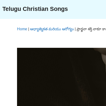
Skip
Telugu Christian Songs
to
content
Home
|
ఆధ్యాత్మికత మరియు ఆరోగ్యం
|
ప్రార్థనా శక్తి నాక