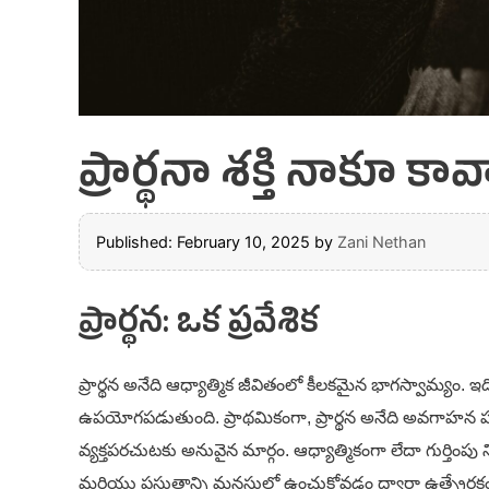
ప్రార్థనా శక్తి నాకూ 
Published: February 10, 2025
by
Zani Nethan
ప్రార్థన: ఒక ప్రవేశిక
ప్రార్థన అనేది ఆధ్యాత్మిక జీవితంలో కీలకమైన భాగస్వామ్యం
ఉపయోగపడుతుంది. ప్రాథమికంగా, ప్రార్థన అనేది అవగాహన ప
వ్యక్తపరచుటకు అనువైన మార్గం. ఆధ్యాత్మికంగా లేదా గుర్తింపు 
మరియు ప్రస్తుతాన్ని మనసులో ఉంచుకోవడం ద్వారా ఉత్ప్రేరకంగ