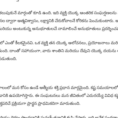
ుపుకునే మార్గంతో కూడి ఉంది. ఇది వ్యక్తి యొక్క ఆంతరిక సంఘర్షణలను
్వారా ఆత్మవిశ్వాసం, లక్ష్యానికి చేరుకోవాలనే కోరికను పెంచుకుంటారు. అదే
యు అంటుకున్న అనుభూతులచే నామాలించే అనుభూతులు ప్రదర్శించవ
వితంలో ఎంతో కీలకమైనవి. ఒక వ్యక్తి తన యొక్క ఆలోచనలు, ప్రయోజనాలు
ది. దాంతో సహాయంగా, వారు శాంతిని మరియు దేవుని యొక్క దయను అనుభవి
డుతుంది.
ష్టకాలంలో మన కోసం ఉండే ఆత్మీయ శక్తి ప్రధాన మార్గమైంది. కష్ట సమయాల
ొందడానికి ఉపయోగిస్తారు. ఈ సంఘటనలు మన జీవితంలో ఎదురయ్యే వివి
 ప్రక్రియగా ప్రార్థన ప్రాధమికదిగా మారుతుంది.
 మరియు ధైర్యం పొందడానికి పునఃశ్చేతనానికి కృషి చేస్తారు. ఇది అనేక స