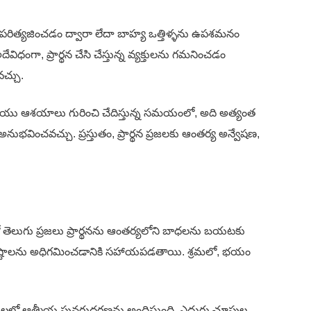
 పరిత్యజించడం ద్వారా లేదా బాహ్య ఒత్తిళ్ళను ఉపశమనం
విధంగా, ప్రార్థన చేసి చేస్తున్న వ్యక్తులను గమనించడం
చ్చు.
 మరియు ఆశయాలు గురించి చేదిస్తున్న సమయంలో, అది అత్యంత
ంచవచ్చు. ప్రస్తుతం, ప్రార్థన ప్రజలకు ఆంతర్య అన్వేషణ,
లో తెలుగు ప్రజలు ప్రార్థనను ఆంతర్యలోని బాధలను బయటకు
ధ కష్టాలను అధిగమించడానికి సహాయపడతాయి. శ్రమలో, భయం
ందర్భాలలో ఆత్మీయ పునరుద్ధరణను అందిస్తుంది, ఎదురు చూపుల