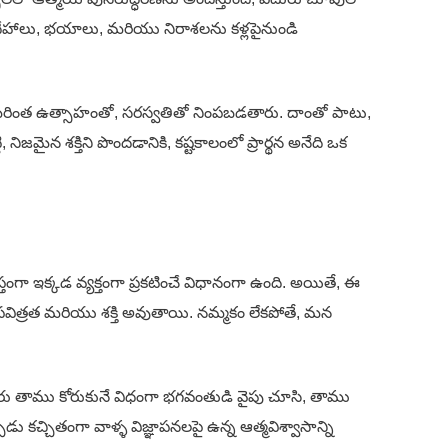
సందేహాలు, భయాలు, మరియు నిరాశలను కళ్లపైనుండి
ుడు మరింత ఉత్సాహంతో, సరస్వతితో నింపబడతారు. దాంతో పాటు,
ైన శక్తిని పొందడానికి, కష్టకాలంలో ప్రార్థన అనేది ఒక
ంగా ఇక్కడ వ్యక్తంగా ప్రకటించే విధానంగా ఉంది. అయితే, ఈ
కు పవిత్రత మరియు శక్తి అవుతాయి. నమ్మకం లేకపోతే, మన
 వారు తాము కోరుకునే విధంగా భగవంతుడి వైపు చూసి, తాము
చ్చితంగా వాళ్ళ విజ్ఞాపనలపై ఉన్న ఆత్మవిశ్వాసాన్ని