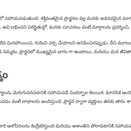
ంలో సహాయపడుతుంది. శక్తివంతమైన ప్రార్థనల వల్ల మనకు అవసరమైన మార్
ి లభించని పరిస్థితుల్లో, మనకు సూచనలు వంటి మార్గాలను ప్రదర్శించి, వ
టివి మినహాయించి, గురించి చర్చ చేయాలని అనిపించినప్పుడు, దీని మూ
క్కడ నమ్మకం, ప్రార్థనలో ముఖ్యమైన భాగం గా ఉంటాయి, మరియు మన జీవి
యం
 సౌకర్యాలను మెరుగుపరచడానికి సహాయపడే సందర్భాల కలయిక. మానసిక ఆంద
ంచడం వంటి లాభాలను అందిస్తుంది. ప్రార్థన ద్వారా వ్యక్తులు తనకు తాన
ి వారి ఆలోచనలను కెంద్రీకరిస్తుంది మరియు అశాంతిని పోరాడటానికి సహ