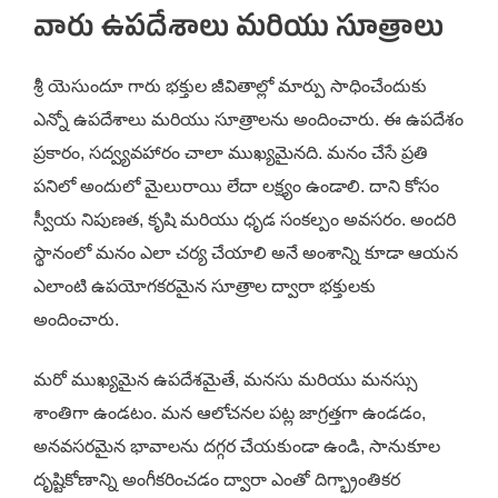
వారు ఉపదేశాలు మరియు సూత్రాలు
శ్రీ యెసుందూ గారు భక్తుల జీవితాల్లో మార్పు సాధించేందుకు
ఎన్నో ఉపదేశాలు మరియు సూత్రాలను అందించారు. ఈ ఉపదేశం
ప్రకారం, సద్వ్యవహారం చాలా ముఖ్యమైనది. మనం చేసే ప్రతి
పనిలో అందులో మైలురాయి లేదా లక్ష్యం ఉండాలి. దాని కోసం
స్వీయ నిపుణత, కృషి మరియు ధృడ సంకల్పం అవసరం. అందరి
స్థానంలో మనం ఎలా చర్య చేయాలి అనే అంశాన్ని కూడా ఆయన
ఎలాంటి ఉపయోగకరమైన సూత్రాల ద్వారా భక్తులకు
అందించారు.
మరో ముఖ్యమైన ఉపదేశమైతే, మనసు మరియు మనస్సు
శాంతిగా ఉండటం. మన ఆలోచనల పట్ల జాగ్రత్తగా ఉండడం,
అనవసరమైన భావాలను దగ్గర చేయకుండా ఉండి, సానుకూల
దృష్టికోణాన్ని అంగీకరించడం ద్వారా ఎంతో దిగ్భ్రాంతికర