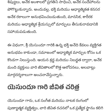
శిష్యులు, అనేక అంశాలలో ప్రగతిని సాధించి, అనేక సందేహాలను
పోగొట్టుకున్నారు. అందువల్ల, భక్తి మరియు ఆధ్యాత్మికత కనసర
అనేక రకాలుగా అనుభవించబడుతుంది, మానసిక, శారీరక
మరియు ఆధ్యాత్మిక శ్రేయస్సులో మార్పులు తీసుకురావడానికి
సహాయపడుతుంది.
ఈ విధంగా, శ్రీ యెసుందూ గారికి ఉన్న భక్తి అనేది కేవలం వ్యక్తిగత
అనుభవం కాకుండా, సమాజంలో ఆధ్యాత్మిక మార్పుల కోసం ఒక
కొండగా నిలుస్తుంది. ఆయన శ్రద్ధ మరియు నిబద్ధత ద్వారా, అనేక
మంది వ్యక్తులు వారి జీవితాలలో కొత్త ఆలోచనలు, అలవాట్లు
మార్గదర్శకాలుగా అంచనావేస్తున్నారు.
యెసుందూ గారి జీవిత చరిత్ర
యెసుందూ గారు, ఒక సంగీత మరియు నాటక రంగంలో
పుణ్యాత్మక వ్యక్తిత్వం, వారి జీవిత రచనలో ఒక ప్రత్యేక స్థానం కలిగి