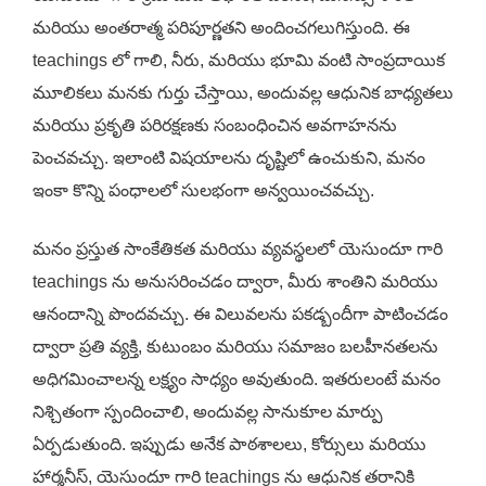
మరియు అంతరాత్మ పరిపూర్ణతని అందించగలుగిస్తుంది. ఈ
teachings లో గాలి, నీరు, మరియు భూమి వంటి సాంప్రదాయిక
మూలికలు మనకు గుర్తు చేస్తాయి, అందువల్ల ఆధునిక బాధ్యతలు
మరియు ప్రకృతి పరిరక్షణకు సంబంధించిన అవగాహనను
పెంచవచ్చు. ఇలాంటి విషయాలను దృష్టిలో ఉంచుకుని, మనం
ఇంకా కొన్ని పంధాలలో సులభంగా అన్వయించవచ్చు.
మనం ప్రస్తుత సాంకేతికత మరియు వ్యవస్థలలో యెసుందూ గారి
teachings ను అనుసరించడం ద్వారా, మీరు శాంతిని మరియు
ఆనందాన్ని పొందవచ్చు. ఈ విలువలను పకడ్బందీగా పాటించడం
ద్వారా ప్రతి వ్యక్తి, కుటుంబం మరియు సమాజం బలహీనతలను
అధిగమించాలన్న లక్ష్యం సాధ్యం అవుతుంది. ఇతరులంటే మనం
నిశ్చితంగా స్పందించాలి, అందువల్ల సానుకూల మార్పు
ఏర్పడుతుంది. ఇప్పుడు అనేక పాఠశాలలు, కోర్సులు మరియు
హార్మనీస్, యెసుందూ గారి teachings ను ఆధునిక తరానికి