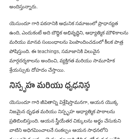
అందిస్తున్నారు.
యెసుందూ గారి పఠనానికి ఆధునిక సమాజంలో ప్రాధాన్యత
ఉంది, ఎందుకంటే అది బౌద్ధిక అభివృద్ధిని, ఆధ్యాత్మిక మౌళికాలను
మరియు మానవ సంబంధాలను పెంపొందించడంలో కీలక పాత్ర
పోషిస్తుంది. ఈ teachings, సమాజానికి విలువైన
మార్గదర్శకాలను అందించి, వ్యక్తిగత మరియు సామూహిక
శ్రేయస్సుకు దోహదం చేస్తాయి.
నిస్పృహ మరియు ధృఢనిస్ఠ
యెసుందూ గారి జీవితాన్ని విశ్లేషిస్తామనగా, ఆయన యొక్క
నిజమైన ధృఢత మరియు నిస్పృహ ఆధ్యాత్మిక పాఠాలను
ప్రతిబింబిస్తుంది. ఆయన స్త్రీయేతర చిక్కులను అర్థం చేసుకుని
వాటిని అధిగమించాలనే సంకల్పం ఆయన సాధనలోని