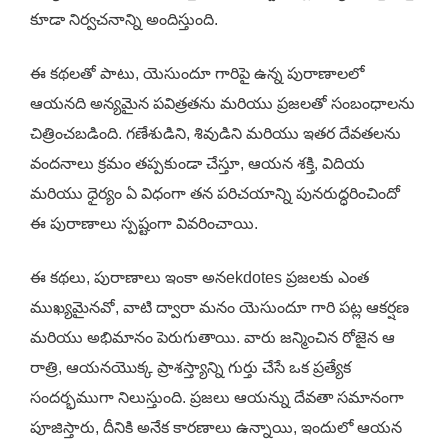
కూడా నిర్వచనాన్ని అందిస్తుంది.
ఈ కథలతో పాటు, యెసుందూ గారిపై ఉన్న పురాణాలలో
ఆయనది అన్యమైన పవిత్రతను మరియు ప్రజలతో సంబంధాలను
చిత్రించబడింది. గణేశుడిని, శివుడిని మరియు ఇతర దేవతలను
వందనాలు క్రమం తప్పకుండా చేస్తూ, ఆయన శక్తి, విదియ
మరియు ధైర్యం ఏ విధంగా తన పరిచయాన్ని పునరుద్ధరించిందో
ఈ పురాణాలు స్పష్టంగా వివరించాయి.
ఈ కథలు, పురాణాలు ఇంకా అనekdotes ప్రజలకు ఎంత
ముఖ్యమైనవో, వాటి ద్వారా మనం యెసుందూ గారి పట్ల ఆకర్షణ
మరియు అభిమానం పెరుగుతాయి. వారు జన్మించిన రోజైన ఆ
రాత్రి, ఆయనయొక్క ప్రాశస్త్యాన్ని గుర్తు చేసే ఒక ప్రత్యేక
సందర్భముగా నిలుస్తుంది. ప్రజలు ఆయన్ను దేవతా సమానంగా
పూజిస్తారు, దీనికి అనేక కారణాలు ఉన్నాయి, ఇందులో ఆయన