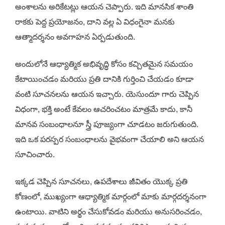
అంశాలను అరికేటట్లు ఆయన చెప్పారు. ఇది మానసిక శాంతి
రాకకు పెద్ద ప్రయోజనం, దాని వల్ల ఏ విధంగైనా మనకు
ఆత్మాదర్శనం అవగాహన ఏర్పడుతుంది.
అందులోనే ఆధ్యాత్మిక అభివృద్ధి కోసం కచ్చితమైన సమయం
కేటాయించడం మరియు ప్రతి దానికి గుర్తించి చేయడం కూడా
వంటి సూచనలను ఆయన ఇచ్చారు. యెసుందూ గారు చెప్పిన
విధంగా, భక్తి అంటే కేవలం ఆచరించటం మాత్రమే కాదు, కానీ
మానవ సంబంధాలనూ స్త్రీ పూజ్యంగా చూడటం జరుగుతుంది.
ఇది ఒక పరస్పర సంబంధాలను వైభవంగా చేయాలి అని ఆయన
సూచించారు.
ఇక్కడ చెప్పిన సూచనలు, ఉపదేశాలు జీవితం యొక్క ప్రతి
కోణంలో, ముఖ్యంగా ఆధ్యాత్మిక మార్గంలో మాకు మార్గదర్శనంగా
ఉంటాయి. వాటిని అర్థం చేసుకోవడం మరియు అనుసరించడం,