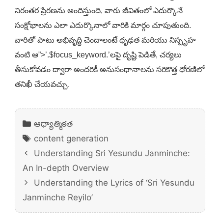
నిరంతర ప్రేరణను అందిస్తుంది, వారు జీవితంలో ఎదుర్కొనే
సంక్షోభాలను ఎలా ఎదుర్కొనాలో వారికి మార్గం చూపుతుంది.
వారితో పాటు అభివృద్ధి చెందాలంటే ధృఢత మరియు నిస్పృహ
వంటి ఆ”>’.$focus_keyword.’లపై దృష్టి పెడితే, చర్యలు
తీసుకోవడం ద్వారా అందరికీ అనుసంధానాలను సరికొత్త ధోరణిలో
తనిఖీ చేయవచ్చు.
Categories
ఆధ్యాత్మికత
Tags
content generation
Understanding Sri Yesundu Janminche:
An In-depth Overview
Understanding the Lyrics of ‘Sri Yesundu
Janminche Reyilo’