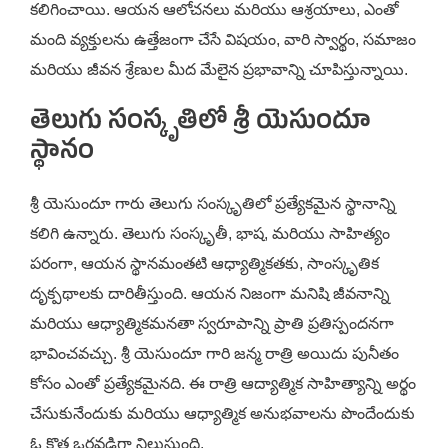
కలిగించాయి. ఆయన ఆలోచనలు మరియు ఆశ్రయాలు, ఎంతో
మంది వ్యక్తులను ఉత్తేజంగా చేసే విషయం, వారి స్వార్థం, సమాజం
మరియు జీవన శ్రేణుల మీద మేలైన ప్రభావాన్ని చూపిస్తున్నాయి.
తెలుగు సంస్కృతిలో శ్రీ యెసుందూ
స్థానం
శ్రీ యెసుందూ గారు తెలుగు సంస్కృతిలో ప్రత్యేకమైన స్థానాన్ని
కలిగి ఉన్నారు. తెలుగు సంస్కృతీ, భాష, మరియు సాహిత్యం
పరంగా, ఆయన స్థానమంతటి ఆధ్యాత్మికతకు, సాంస్కృతిక
దృక్పథాలకు దారితీస్తుంది. ఆయన నిజంగా మనిషి జీవనాన్ని
మరియు ఆధ్యాత్మికమనతా స్వరూపాన్ని ప్రాతి ప్రతిస్పందనగా
భావించవచ్చు. శ్రీ యెసుందూ గారి జన్మ రాత్రి అయిదు పునీతం
కోసం ఎంతో ప్రత్యేకమైనది. ఈ రాత్రి ఆద్యాత్మిక సాహిత్యాన్ని అర్థం
చేసుకునేందుకు మరియు ఆధ్యాత్మిక అనుభవాలను పొందేందుకు
ఓ కొత్త ఒరవడిగా నిలుస్తుంది.