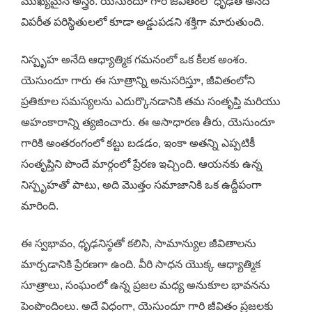
ముఖ్యమైన అస్త్రం. యెసుందూ గారి జీవితంలో ధృఢత అనేది
విపరీత పరిస్థితులలో కూడా అడ్డుపడని శక్తిగా మారుతుంది.
నిస్పృహ అనేది ఆధ్యాత్మిక గమనంలో ఒక కీలక అంశం.
యెసుందూ గారు ఈ సూత్రాన్ని అనుసరిస్తూ, జీవితంలోని
ప్రతికూల సమస్యలను ఎదుర్కొనడానికి తమ సంతృప్తి మరియు
అహంకారాన్ని త్యజించారు. ఈ అసాధారణ తీరు, యెసుందూ
గారికి అంతరంగంలో కట్టు బడడం, ఇంకా అతన్ని ఎప్పటికీ
సంతృప్తిని పొందే మార్గంలో ప్రేరణ ఇచ్చింది. ఆయనకు ఉన్న
నిస్పృహతో పాటు, అది మొత్తం సమాజానికి ఒక ఉద్దీపంగా
మారింది.
ఈ స్వభావం, ధృఢనిస్ఠతో కలిసి, సామాన్యుల జీవితాలను
మార్చడానికి ప్రేరణగా ఉంది. వీరి సాధన యొక్క ఆధ్యాత్మిక
సూత్రాలు, సంఘంలో ఉన్న ప్రజల మధ్య అనుకూల భావనను
పెంపొందింలు. అదే విధంగా, యెసుందూ గారి జీవితం ప్రజలకు