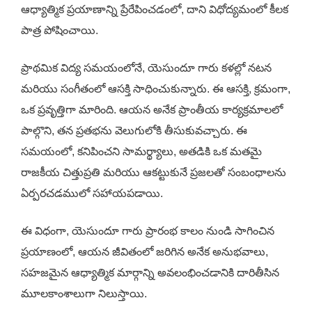
ఆధ్యాత్మిక ప్రయాణాన్ని ప్రేరే‌పించడంలో, దాని విధోద్యమంలో కీలక
పాత్ర పోషించాయి.
ప్రాథమిక విద్య సమయంలోనే, యెసుందూ గారు కళల్లో నటన
మరియు సంగీతంలో ఆసక్తి సాధించుకున్నారు. ఈ ఆసక్తి, క్రమంగా,
ఒక ప్రవృత్తిగా మారింది. ఆయన అనేక ప్రాంతీయ కార్యక్రమాలలో
పాల్గొని, తన ప్రతభను వెలుగులోకి తీసుకువచ్చారు. ఈ
సమయంలో, కనిపించని సామర్థ్యాలు, అతడికి ఒక మతమై
రాజకీయ చిత్తుప్రతి మరియు ఆకట్టుకునే ప్రజలతో సంబంధాలను
ఏర్పరచడములో సహాయపడాయి.
ఈ విధంగా, యెసుందూ గారు ప్రారంభ కాలం నుండి సాగించిన
ప్రయాణంలో, ఆయన జీవితంలో జరిగిన అనేక అనుభవాలు,
సహజమైన ఆధ్యాత్మిక మార్గాన్ని అవలంభించడానికి దారితీసిన
మూలకాంశాలుగా నిలుస్తాయి.