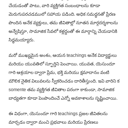
చేయడంతో పాటు, వారి వ్యక్తిగత సంబంధాలను కూడా
మెరుగుపరచడములో సహాయ పడింది. అధిక సమర్ధనతో ప్రేరణ
పొందిన అనేక వ్యక్తులు, తమ జీవితాల్లో నూతన మార్గదర్శకాలను
అన్వేషిస్తూ, సామాజిక సేవలో కళ్లద్దంతో ఈ మార్గాన్ని చేయడానికి
సిద్ధమయ్యారు.
మరో ముఖ్యమైన అంశం, ఆయన teachings అనేక విద్యార్థులు
మరియు యువతిలో స్ఫూర్తిని పెంచాయి. యువత, యెసుందూ
గారి ఆశ్రయాల ద్వారా ప్రేమ, భక్తి మరియు క్షమాదానం వంటి
మౌలిక నైతిక విలువలను స్వీకరించడం దారితీస్తుంది. ఇవి వారిని క
somente తమ వ్యక్తిగత జీవితాల పరంగా కాకుండా, సామాజిక
బాధ్యతగా కూడా పెంపొందించే ఎన్నో అవకాశాలను సృష్టించాయి.
ఈ విధంగా, యెసుందూ గారి teachings ప్రజల జీవితలను
మార్చడం ద్వారా మంచి ప్రభవాలు మరియు ప్రేరణలు