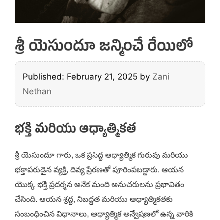
శ్రీ యెసుందూ జన్మించే రేయిలో
Published: February 21, 2025
by
Zani
Nethan
భక్తి మరియు ఆధ్యాత్మికత
శ్రీ యెసుందూ గారు, ఒక ప్రసిద్ధ ఆధ్యాత్మిక గురువు మరియు
భక్తాపరుడైన వ్యక్తి, దివ్య ప్రేరణతో పూరింపబడ్డారు. ఆయన
యొక్క భక్తి ప్రదర్శన అనేక మంది అనుచరులను ప్రభావితం
చేసింది. ఆయన శ్రద్ధ, నిబద్ధత మరియు ఆధ్యాత్మికతకు
సంబంధించిన విధానాలు, ఆధ్యాత్మిక అన్వేషణలో ఉన్న వారికి