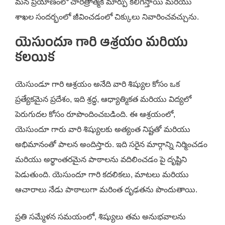
మన ప్రయాణంలో చారిత్రాత్మక మార్పు కలిగిస్తాయి మరియు
శాఖల సందర్భంలో జీవించడంలో చిక్కులు నివారించవచ్చును.
యెసుందూ గారి ఆశ్రయం మరియు
కలయిక
యెసుండూ గారి ఆశ్రయం అనేది వారి శిష్యుల కోసం ఒక
ప్రత్యేకమైన ప్రదేశం, ఇది శ్రద్ధ, ఆధ్యాత్మికత మరియు విద్యలో
పెరుగుదల కోసం రూపొందించబడింది. ఈ ఆశ్రయంలో,
యెసుందూ గారు వారి శిష్యులకు అత్యంత నిష్టతో మరియు
అభిమానంతో పాలన అందిస్తారు. ఇది సరైన మార్గాన్ని నిర్మించడం
మరియు అర్థాంతరమైన పాఠాలను వదిలించడం పై దృష్టిని
పెడుతుంది. యెసుందూ గారి కదలికలు, మాటలు మరియు
ఆచారాలు నేడు పాఠాలుగా మరింత దృఢతను పొందుతాయి.
ప్రతి సమ్మేళన సమయంలో, శిష్యులు తమ అనుభవాలను