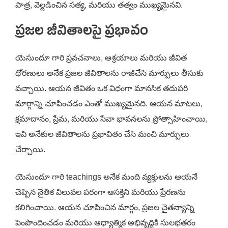
పాత్ర, వెల్లడించిన సత్య, మరియు తత్వం ముఖ్యమైనవి.
ప్రజల జీవితాలపై ప్రభావం
యెసుందూ గారి ప్రవచనాలు, ఆశ్రయాలు మరియు జీవిత
ధోరణులు అనేక ప్రజల జీవితాలను రాజీచేసి మార్పులు తీసుకు
వచ్చాయి. ఆయన జీవితం ఒక విధంగా మానసిక తదుపరి
మార్గాన్ని చూపించడం ఎంతో ముఖ్యమైనది. ఆయన మాటలు,
క్షమాదానం, ప్రేమ, మరియు సేవా భావనలను ప్రోత్సాహించాయి,
ఇవి అనేకుల జీవితాలను ప్రభావితం చేసి మంచి మార్పులు
చేర్చాయి.
యెసుందూ గారి teachings అనేక మంది వ్యక్తులను ఆయనే
చెప్పిన నైతిక విలువల పరంగా ఆసక్తిని మరియు ప్రేరణను
కలిగించాయి. ఆయన చూపించిన మార్గం, ప్రజల చైతన్యాన్ని
పెంపొందించడం మరియు ఆధ్యాత్మిక అభివృద్ధికి సులభతరం