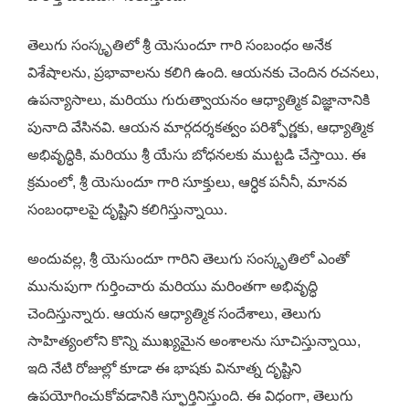
తెలుగు సంస్కృతిలో శ్రీ యెసుందూ గారి సంబంధం అనేక
విశేషాలను, ప్రభావాలను కలిగి ఉంది. ఆయనకు చెందిన రచనలు,
ఉపన్యాసాలు, మరియు గురుత్వాయనం ఆధ్యాత్మిక విజ్ఞానానికి
పునాది వేసినవి. ఆయన మార్గదర్శకత్వం పరిశ్ఫోర్ణకు, ఆధ్యాత్మిక
అభివృద్ధికి, మరియు శ్రీ యేసు బోధనలకు ముట్టడి చేస్తాయి. ఈ
క్రమంలో, శ్రీ యెసుందూ గారి సూక్తులు, ఆర్ధిక పనీనీ, మానవ
సంబంధాలపై దృష్టిని కలిగిస్తున్నాయి.
అందువల్ల, శ్రీ యెసుందూ గారిని తెలుగు సంస్కృతిలో ఎంతో
మునుపుగా గుర్తించారు మరియు మరింతగా అభివృద్ధి
చెందిస్తున్నారు. ఆయన ఆధ్యాత్మిక సందేశాలు, తెలుగు
సాహిత్యంలోని కొన్ని ముఖ్యమైన అంశాలను సూచిస్తున్నాయి,
ఇది నేటి రోజుల్లో కూడా ఈ భాషకు వినూత్న దృష్టిని
ఉపయోగించుకోవడానికి స్ఫూర్తినిస్తుంది. ఈ విధంగా, తెలుగు