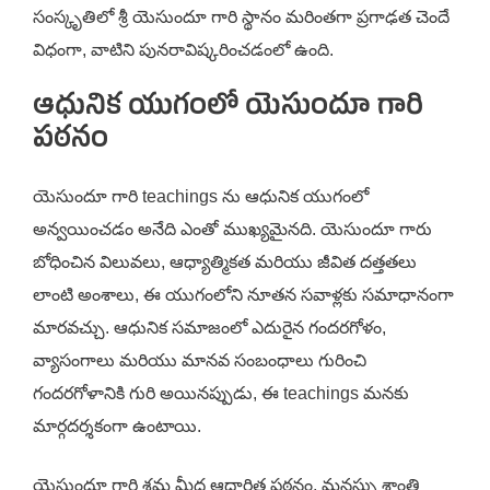
సంస్కృతిలో శ్రీ యెసుందూ గారి స్థానం మరింతగా ప్రగాఢత చెందే
విధంగా, వాటిని పునరావిష్కరించడంలో ఉంది.
ఆధునిక యుగంలో యెసుందూ గారి
పఠనం
యెసుందూ గారి teachings ను ఆధునిక యుగంలో
అన్వయించడం అనేది ఎంతో ముఖ్యమైనది. యెసుందూ గారు
బోధించిన విలువలు, ఆధ్యాత్మికత మరియు జీవిత దత్తతలు
లాంటి అంశాలు, ఈ యుగంలోని నూతన సవాళ్లకు సమాధానంగా
మారవచ్చు. ఆధునిక సమాజంలో ఎదురైన గందరగోళం,
వ్యాసంగాలు మరియు మానవ సంబంధాలు గురించి
గందరగోళానికి గురి అయినప్పుడు, ఈ teachings మనకు
మార్గదర్శకంగా ఉంటాయి.
యెసుందూ గారి శ్రమ మీద ఆధారిత పఠనం, మనస్సు శాంతి