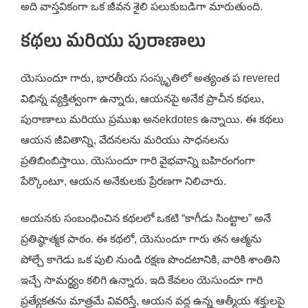
అది వాస్తవికంగా ఒక జీవన శైలి పలుకుబడిగా మారుతుంది.
కథలు మరియు పురాణాలు
యెసుందూ గారు, భారతీయ సంస్కృతిలో అత్యంత ప revered
విభిన్న వ్యక్తిత్వంగా ఉన్నారు, ఆయనపై అనేక ప్రాచీన కథలు,
పురాణాలు మరియు ప్రముఖ అనekdotes ఉన్నాయి. ఈ కథలు
ఆయన జీవితాన్ని, వేదనలను మరియు సాధనలను
ప్రతిబింబిస్తాయి. యెసుందూ గారి వైభవాన్ని బహిరంగంగా
పేర్కొంటూ, ఆయన అనేకులకు ప్రేరణగా నిలిచారు.
అయనకు సంబంధించిన కథలలో ఒకటి “కాగీడు సింట్టాల” అనే
ప్రతిష్ఠాత్మక పాఠం. ఈ కథలో, యెసుందూ గారు తన ఆత్మను
పోల్చే కాగెడు ఒక పులి నుండి రక్షణ పొందటానికి, వారికి శాంతిని
ఇచ్చే సామర్థ్యం కలిగి ఉన్నారు. ఇది కేవలం యెసుందూ గారి
ప్రత్యేకతను మాత్రమే వివరిస్తే, ఆయన వద్ద ఉన్న ఆత్మీయ శక్తులపై