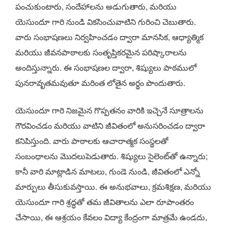
పంచుకుంటారు, సందేహాలను అడుగుతారు, మరియు
యెసుందూ గారి నుండి వికసించువాటిని గురించి చెబుతారు.
వారు సంభాషణలు నిర్వహించడం ద్వారా మానసిక, ఆధ్యాత్మిక
మరియు జీవనపాఠాలకు సంతృప్తికరమైన పరిష్కారాలను
అందిస్తున్నారు. ఈ సంభాషణల ద్వారా, శిష్యులు పాఠములో
పునరావృతమవుతూ మరింత లోతైన అర్థం పొందుతారు.
యెసుందూ గారి నిజమైన గొప్పతనం వారికి ఇచ్చెనే సూత్రాలను
గౌరవించడం మరియు వాటిని జీవితంలో అనుసరించడం ద్వారా
కనిపిస్తుంది. వారు పాఠాలకు ఆచారాత్మక సంస్థలతో
సంబంధాలను మొదలుపెడుతారు. శిష్యులు సైలెంట్‌తో ఉన్నారు;
కానీ వారి మాట్లాడిన మాటలు, గుండె నుండి, జీవితంలో ఎన్నో
మార్పులు తీసుకువస్తాయి. ఈ అనుభవాలు, క్రమశిక్షణ, మరియు
యెసుందూ గారి శ్రద్ధతో తమ జీవితాలను ఎలా రూపాంతరం
చేసాయి, ఈ ఆశ్రయం కేవలం విద్యా కేంద్రంగా మాత్రమే ఉండదు,