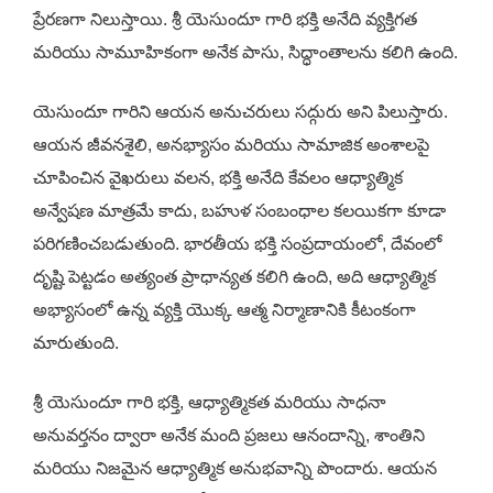
ప్రేరణగా నిలుస్తాయి. శ్రీ యెసుందూ గారి భక్తి అనేది వ్యక్తిగత
మరియు సామూహికంగా అనేక పాసు, సిద్ధాంతాలను కలిగి ఉంది.
యెసుందూ గారిని ఆయన అనుచరులు సద్గురు అని పిలుస్తారు.
ఆయన జీవనశైలి, అనభ్యాసం మరియు సామాజిక అంశాలపై
చూపించిన వైఖరులు వలన, భక్తి అనేది కేవలం ఆధ్యాత్మిక
అన్వేషణ మాత్రమే కాదు, బహుళ సంబంధాల కలయికగా కూడా
పరిగణించబడుతుంది. భారతీయ భక్తి సంప్రదాయంలో, దేవంలో
దృష్టి పెట్టడం అత్యంత ప్రాధాన్యత కలిగి ఉంది, అది ఆధ్యాత్మిక
అభ్యాసంలో ఉన్న వ్యక్తి యొక్క ఆత్మ నిర్మాణానికి కీటంకంగా
మారుతుంది.
శ్రీ యెసుందూ గారి భక్తి, ఆధ్యాత్మికత మరియు సాధనా
అనువర్తనం ద్వారా అనేక మంది ప్రజలు ఆనందాన్ని, శాంతిని
మరియు నిజమైన ఆధ్యాత్మిక అనుభవాన్ని పొందారు. ఆయన