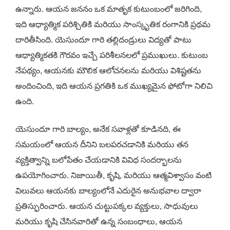
ఉన్నారు. ఆయన జననం ఒక మాతృక కుటుంబంలో జరిగింది,
ఇది ఆధ్యాత్మిక పరిశ్చితికి మరియు సాంస్కృతిక రంగానికి ప్రథమ
దారితీసింది. యెసుందూ గారి తల్లిదండ్రులు విద్యతో పాటు
ఆధ్యాత్మికతకి గౌర‌వం ఇచ్చే పరిశీలనలలో ప్రముఖులు. కుటుంబ
నేపథ్యం, ఆయనకు మౌలిక ఆలోచనలను మరియు విశిష్టతను
అందించింది, ఇది ఆయన ప్రగతికి ఒక ముఖ్యమైన ఫోటోగా నిలిచి
ఉంది.
యెసుందూ గారి బాల్యం, అనేక సవాళ్లతో కూడినది, ఈ
సమయంలో ఆయన దీనిని బలపరచడానికి మరియు తన
వ్యక్తిత్వాన్ని బలోపేతం చేయడానికి వివిధ సందర్భాలను
ఉపయోగించారు. నిజాయితీ, కృషి, మరియు ఆత్మవిశ్వాసం వంటి
విలువలు ఆయనకు బాల్యంలోనే ఎదురైన అనుభవాల ద్వారా
ప్రతిస్ఫురించారు. ఆయన చుట్టుపక్కల వ్యక్తులు, సాధువులు
మరియు కృషి చేసినవారితో ఉన్న సంబంధాలు, ఆయన