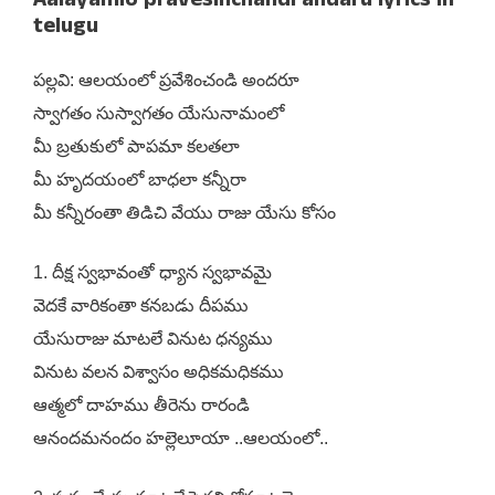
Aalayamlo pravesinchandi andaru lyrics in
telugu
పల్లవి: ఆలయంలో ప్రవేశించండి అందరూ
స్వాగతం సుస్వాగతం యేసునామంలో
మీ బ్రతుకులో పాపమా కలతలా
మీ హృదయంలో బాధలా కన్నీరా
మీ కన్నీరంతా తిడిచి వేయు రాజు యేసు కోసం
1. దీక్ష స్వభావంతో ధ్యాన స్వభావమై
వెదకే వారికంతా కనబడు దీపము
యేసురాజు మాటలే వినుట ధన్యము
వినుట వలన విశ్వాసం అధికమధికము
ఆత్మలో దాహము తీరెను రారండి
ఆనందమనందం హల్లెలూయా ..ఆలయంలో..