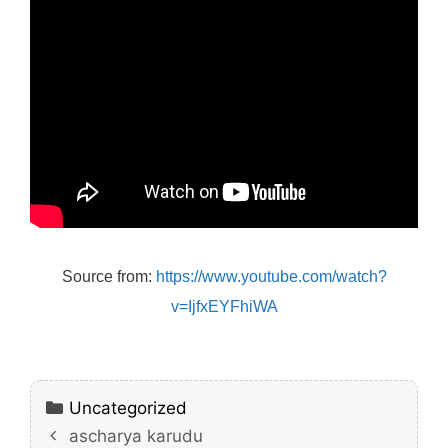
Source from:
https://www.youtube.com/watch?
v=IjfxEYFhiWA
Categories
Uncategorized
ascharya karudu