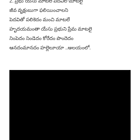
2. ప్రభు యేసు మాటలే పెదవిలోమాటలై
జీవ వృక్షంబుగా ఫలియించాలని
పెదవితో పలికెదం మంచి మాటలే
హృదయమంతా యేసు ప్రభుని ప్రేమ మాటలై
నింపెదం నిండెదం కోరేదం పొందెదం
ఆనదంమానదం హల్లెలూయా ..ఆలయంలో.