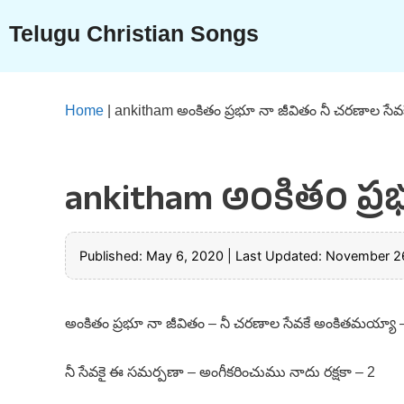
Skip
Telugu Christian Songs
to
content
Home
|
ankitham అంకితం ప్రభూ నా జీవితం నీ చరణాల సే
ankitham అంకితం ప్ర
Published: May 6, 2020
|
Last Updated: November 2
అంకితం ప్రభూ నా జీవితం – నీ చరణాల సేవకే అంకితమయ్యా 
నీ సేవకై ఈ సమర్పణా – అంగీకరించుము నాదు రక్షకా – 2