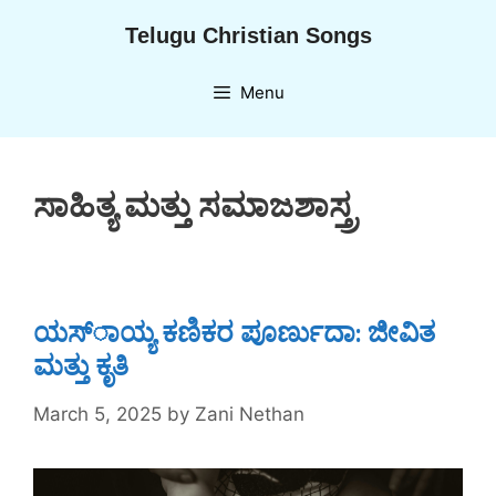
Skip
Telugu Christian Songs
to
content
Menu
ಸಾಹಿತ್ಯ ಮತ್ತು ಸಮಾಜಶಾಸ್ತ್ರ
ಯಸ್ಾಯ್ಯ ಕಣಿಕರ ಪೂರ್ಣುದಾ: ಜೀವಿತ
ಮತ್ತು ಕೃತಿ
March 5, 2025
by
Zani Nethan