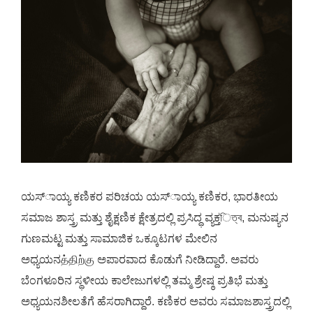
ಯಸ್ಾಯ್ಯ ಕಣಿಕರ ಪರಿಚಯ ಯಸ್ಾಯ್ಯ ಕಣಿಕರ, ಭಾರತೀಯ
ಸಮಾಜ ಶಾಸ್ತ್ರ ಮತ್ತು ಶೈಕ್ಷಣಿಕ ಕ್ಷೇತ್ರದಲ್ಲಿ ಪ್ರಸಿದ್ಧ ವ್ಯಕ್ತিত্ব, ಮನುಷ್ಯನ
ಗುಣಮಟ್ಟ ಮತ್ತು ಸಾಮಾಜಿಕ ಒಕ್ಕೂಟಗಳ ಮೇಲಿನ
ಅಧ್ಯಯನத்திற்கு ಅಪಾರವಾದ ಕೊಡುಗೆ ನೀಡಿದ್ದಾರೆ. ಅವರು
ಬೆಂಗಳೂರಿನ ಸ್ಥಳೀಯ ಕಾಲೇಜುಗಳಲ್ಲಿ ತಮ್ಮ ಶ್ರೇಷ್ಠ ಪ್ರತಿಭೆ ಮತ್ತು
ಅಧ್ಯಯನಶೀಲತೆಗೆ ಹೆಸರಾಗಿದ್ದಾರೆ. ಕಣಿಕರ ಅವರು ಸಮಾಜಶಾಸ್ತ್ರದಲ್ಲಿ