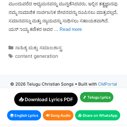
ಮುಂದುವರೆದ ಅಧ್ಯಯನವನ್ನು ಮುನ್ನಡೆಸಿದವರು, ಇಲ್ಲಿನ ತತ್ವಜ್ಞಾನವು
ನಮ್ಮ ಸಾಮಾಜಿಕ ಸಾರ್ವಜನಿಕ ಜೀವನವನ್ನು ರೂಪಿಸಲು ಮಾತ್ರವಲ್ಲದೆ,
ಸಮಾನವನ್ನೂ ಮತ್ತು ನ್ಯಾಯವನ್ನು ಸಾಧಿಸಲು ಸಹಾಯಕವಾಗಿದೆ.
ಯಸ್ಾಯ್ಯ ಕಣಿಕರ ಅವರ …
Read more
Categories
ಸಾಹಿತ್ಯ ಮತ್ತು ಸಮಾಜಶಾಸ್ತ್ರ
Tags
content generation
© 2026 Telugu Christian Songs
• Built with
CMPortal
🎵 Telugu Lyrics
📥 Download Lyrics PDF
🌍 English Lyrics
🔊 Song Audio
📤 Share on WhatsApp