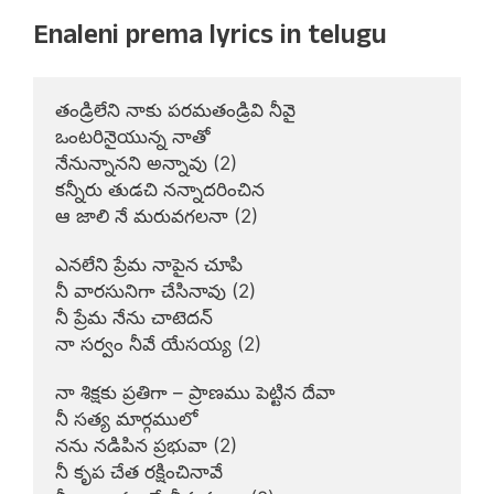
Enaleni prema lyrics in telugu
తండ్రిలేని నాకు పరమతండ్రివి నీవై

ఒంటరినైయున్న నాతో

నేనున్నానని అన్నావు (2)

కన్నీరు తుడచి నన్నాదరించిన

ఆ జాలి నే మరువగలనా (2)

ఎనలేని ప్రేమ నాపైన చూపి

నీ వారసునిగా చేసినావు (2)

నీ ప్రేమ నేను చాటెదన్

నా సర్వం నీవే యేసయ్య (2)

నా శిక్షకు ప్రతిగా – ప్రాణము పెట్టిన దేవా

నీ సత్య మార్గములో

నను నడిపిన ప్రభువా (2)

నీ కృప చేత రక్షించినావే
