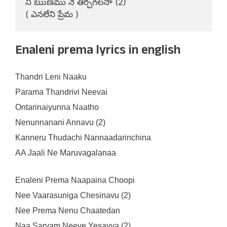
నీ ఋణము నే తీర్చగలనా (2)

Enaleni prema lyrics in english
Thandri Leni Naaku
Parama Thandrivi Neevai
Ontarinaiyunna Naatho
Nenunnanani Annavu (2)
Kanneru Thudachi Nannaadarinchina
AA Jaali Ne Maruvagalanaa
Enaleni Prema Naapaina Choopi
Nee Vaarasuniga Chesinavu (2)
Nee Prema Nenu Chaatedan
Naa Sarvam Neeve Yesayya (2)