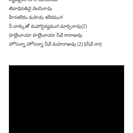
జీవాధిపతివై వెలసినావు
హీనశరీరం మహిమ శరీరముగ
నీ వాక్కుతో మహాసైన్యముగ మార్చినావు(2)
హల్లేలూయా హల్లేలూయా నీవే రారాజువు
హోసన్నా హోసన్నా నీవే మహరాజువు (2) ||నీవే నా||