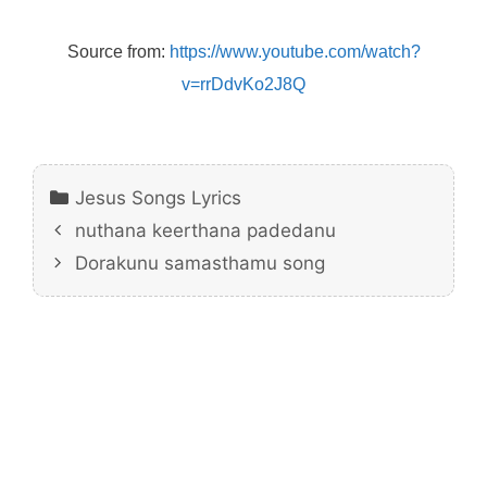
Source from:
https://www.youtube.com/watch?
v=rrDdvKo2J8Q
Categories
Jesus Songs Lyrics
nuthana keerthana padedanu
Dorakunu samasthamu song