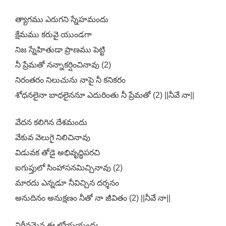
త్యాగము ఎరుగని స్నేహమందు
క్షేమము కరువై యుండగా
నిజ స్నేహితుడా ప్రాణము పెట్టి
నీ ప్రేమతో నన్నాకర్షించినావు (2)
నిరంతరం నిలుచును నాపై నీ కనికరం
శోధనలైనా బాధలైననూ ఎదురింతు నీ ప్రేమతో (2) ||నీవే నా||
వేదన కలిగిన దేశమందు
వేకువ వెలుగై నిలిచినావు
విడువక తోడై అభివృద్ధిపరచి
ఐగుప్తులో సింహాసనమిచ్చినావు (2)
మారదు ఎన్నడూ నీవిచ్చిన దర్శనం
అనుదినం అనుక్షణం నీతో నా జీవితం (2) ||నీవే నా||
నిర్జీవమైన ఈ లోయయందు