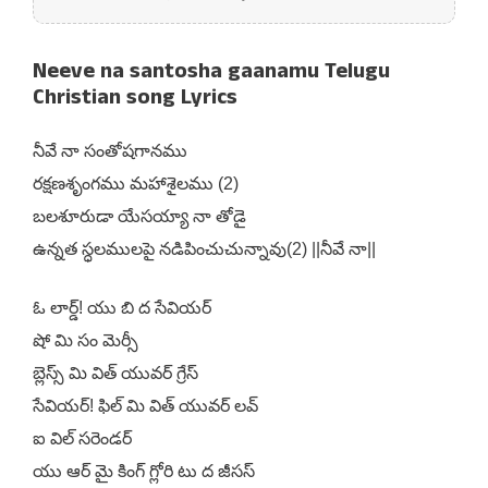
Neeve na santosha gaanamu Telugu
Christian song Lyrics
నీవే నా సంతోషగానము
రక్షణశృంగము మహాశైలము (2)
బలశూరుడా యేసయ్యా నా తోడై
ఉన్నత స్ధలములపై నడిపించుచున్నావు(2) ||నీవే నా||
ఓ లార్డ్! యు బి ద సేవియర్
షో మి సం మెర్సీ
బ్లెస్స్ మి విత్ యువర్ గ్రేస్
సేవియర్! ఫిల్ మి విత్ యువర్ లవ్
ఐ విల్ సరెండర్
యు ఆర్ మై కింగ్ గ్లోరి టు ద జీసస్