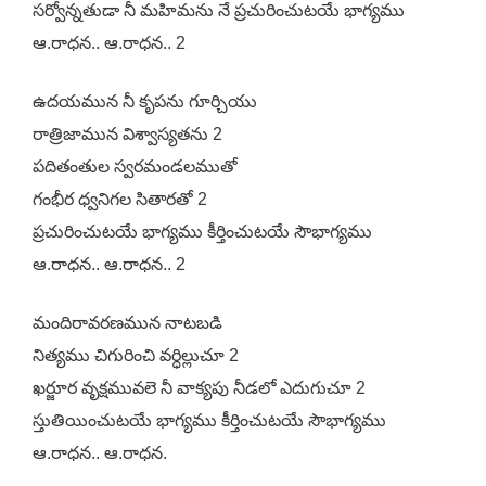
సర్వోన్నతుడా నీ మహిమను నే ప్రచురించుటయే భాగ్యము
ఆ.రాధన.. ఆ.రాధన.. 2
ఉదయమున నీ కృపను గూర్చియు
రాత్రిజామున విశ్వాస్యతను 2
పదితంతుల స్వరమండలముతో
గంభీర ధ్వనిగల సితారతో 2
ప్రచురించుటయే భాగ్యము కీర్తించుటయే సౌభాగ్యము
ఆ.రాధన.. ఆ.రాధన.. 2
మందిరావరణమున నాటబడి
నిత్యము చిగురించి వర్ధిల్లుచూ 2
ఖర్జూర వృక్షమువలె నీ వాక్యపు నీడలో ఎదుగుచూ 2
స్తుతియించుటయే భాగ్యము కీర్తించుటయే సౌభాగ్యము
ఆ.రాధన.. ఆ.రాధన.