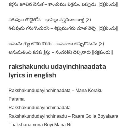
కర్తను జూచిన వెనుక – కాంతుము విశ్రమం బప్పుడు ||రక్షకుండు||
పశువుల తొట్టిలోన – భాసిల్లు వస్త్రముల జుట్టి (2)
శిశువును గనుగొందురని – శీఘ్రముగను దూత తెల్పె ||రక్షకుండు||
అనుచు గొల్ల లొకరి కొకరు – ఆనవాలు జెప్పుకొనుచు (2)
అనుమతించి కడకు క్రీస్తు – నందరికినీ దెల్పినారు ||రక్షకుండు||
rakshakundu udayinchinaadata
lyrics in english
Rakshakundudayinchinaadata – Mana Koraku
Parama
Rakshakundudayinchinaadata
Rakshakundudayinchinaadu – Raare Golla Boyalaara
Thakshanamuna Boyi Mana Ni