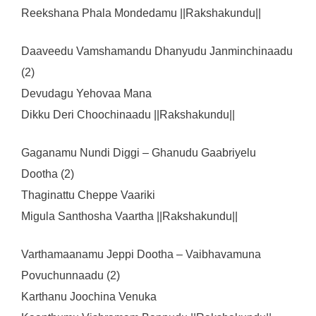
Reekshana Phala Mondedamu ||Rakshakundu||
Daaveedu Vamshamandu Dhanyudu Janminchinaadu
(2)
Devudagu Yehovaa Mana
Dikku Deri Choochinaadu ||Rakshakundu||
Gaganamu Nundi Diggi – Ghanudu Gaabriyelu
Dootha (2)
Thaginattu Cheppe Vaariki
Migula Santhosha Vaartha ||Rakshakundu||
Varthamaanamu Jeppi Dootha – Vaibhavamuna
Povuchunnaadu (2)
Karthanu Joochina Venuka