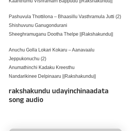
Kaanthumu Vishramam Bappudu ||Rakshakundu||
Pashuvula Thottilona – Bhaasillu Vasthramula Jutti (2)
Shishuvunu Ganugondurani
Sheeghramuganu Dootha Thelpe ||Rakshakundu||
Anuchu Golla Lokari Kokaru – Aanavaalu
Jeppukonuchu (2)
Anumathinchi Kadaku Kreesthu
Nandarikinee Delpinaaru ||Rakshakundu||
rakshakundu udayinchinaadata
song audio