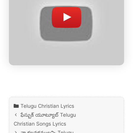
Categories
Telugu Christian Lyrics
ఫేస్బుక్ యూట్యూబ్ Telugu
Christian Songs Lyrics
నా కలవరములన్ని Telugu