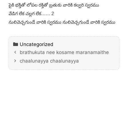
పైకి భక్తితో లోపల రక్తితో బ్రతుకు వారికి కల్వరి స్వరము
వేడిగ లేక చల్లగ లేక…… 2
నులివెచ్చగుండే వారికి స్వరము నులివెచ్చగుండే వారికి స్వరము
Categories
Uncategorized
brathukuta nee kosame maranamaithe
chaalunayya chaalunayya