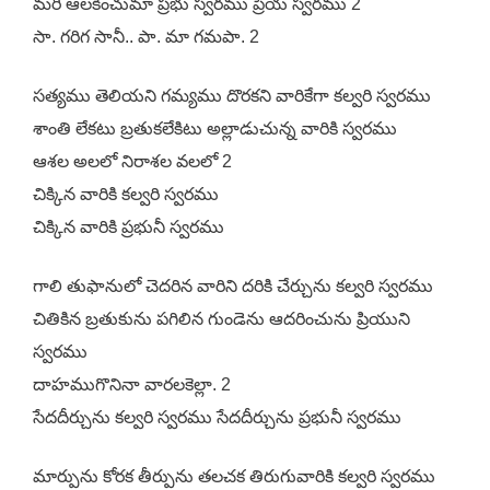
మరి ఆలకించుమా ప్రభు స్వరము ప్రియ స్వరము 2
సా. గరిగ సానీ.. పా. మా గమపా. 2
సత్యము తెలియని గమ్యము దొరకని వారికేగా కల్వరి స్వరము
శాంతి లేకటు బ్రతుకలేకిటు అల్లాడుచున్న వారికి స్వరము
ఆశల అలలో నిరాశల వలలో 2
చిక్కిన వారికి కల్వరి స్వరము
చిక్కిన వారికి ప్రభునీ స్వరము
గాలి తుఫానులో చెదరిన వారిని దరికి చేర్చును కల్వరి స్వరము
చితికిన బ్రతుకును పగిలిన గుండెను ఆదరించును ప్రియుని
స్వరము
దాహముగొనినా వారలకెల్లా. 2
సేదదీర్చును కల్వరి స్వరము సేదదీర్చును ప్రభునీ స్వరము
మార్పును కోరక తీర్పును తలచక తిరుగువారికి కల్వరి స్వరము