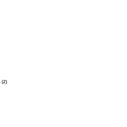
ు
(2)