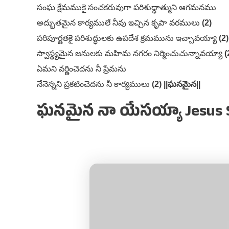
సంఘ క్షేమముకై సంచకరువుగా పరిశుద్ధాత్ముని ఆగమనము
అద్భుతమైన కార్యములే నీవు ఇచ్చిన కృపా వరములు
(2)
పరిపూర్ణతకై పరిశుద్ధులకు ఉపదేశ క్రమమును ఇచ్చావయ్యా
(2)
స్వాస్థ్యమైన జనులకు మహిమ నగరం నిర్మించుచున్నావయ్యా
(
ఏమని వర్ణించెదను నీ ప్రేమను
నేనెన్నని ప్రకటించెదను నీ కార్యములు
(2) ||ఘనమైన||
ఘనమైన నా యేసయ్యా Jesus So