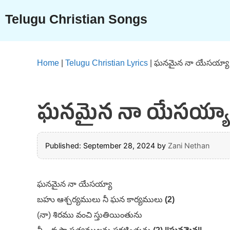
Skip
Telugu Christian Songs
to
content
Home
|
Telugu Christian Lyrics
|
ఘనమైన నా యేసయ్యా T
ఘనమైన నా యేసయ్యా Te
Published: September 28, 2024
by
Zani Nethan
ఘనమైన నా యేసయ్యా
బహు ఆశ్చర్యములు నీ ఘన కార్యములు
(2)
(నా) శిరము వంచి స్తుతియింతును