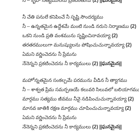
నీ – కృపా సత్యములను ప్రకటింతును
(2) ||ఘనమైన||
నీ చేతి పనులే కనిపించే నీ సృష్టి సౌందర్యము
నీ – ఉన్నతమైన ఉద్దేశమే మంటి నుండి నరుని నిర్మాణము
(2)
ఒకని నుండి ప్రతి వంశమును సృష్టించినావయ్యా
(2)
తరతరములుగా మనుష్యులను పోషించుచున్నావయ్యా
(2)
ఏమని వర్ణించెదను నీ ప్రేమను
నేనెన్నని ప్రకటించెదను నీ కార్యములు
(2) ||ఘనమైన||
మహోన్నతమైన సంకల్పమే పరమును వీడిన నీ త్యాగము
నీ – శాశ్వత ప్రేమ సమర్పణయే కలువరి సిలువలో బలియాగమ
మార్గము సత్యము జీవము నీవై నడిపించుచున్నావయ్యా
(2)
మానవ జాతికి రక్షణ మార్గము చూపించుచున్నావయ్యా
(2)
ఏమని వర్ణించెదను నీ ప్రేమను
నేనెన్నని ప్రకటించెదను నీ కార్యములు
(2) ||ఘనమైన||