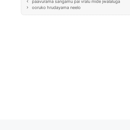
paavurama sangamu pai vralu mide jwalaluga
ooruko hrudayama neelo