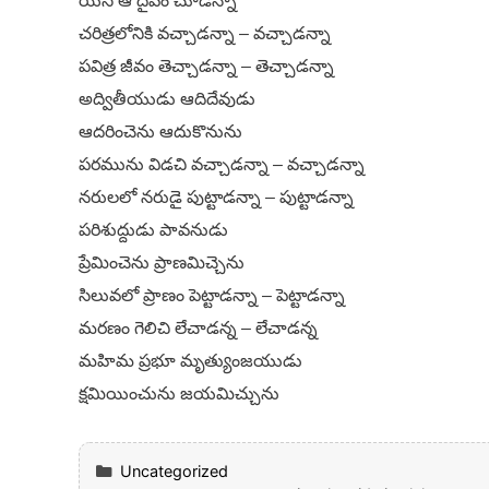
యేసే ఆ దైవం చూడన్నా
చరిత్రలోనికి వచ్చాడన్నా – వచ్చాడన్నా
పవిత్ర జీవం తెచ్చాడన్నా – తెచ్చాడన్నా
అద్వితీయుడు ఆదిదేవుడు
ఆదరించెను ఆదుకొనును
పరమును విడచి వచ్చాడన్నా – వచ్చాడన్నా
నరులలో నరుడై పుట్టాడన్నా – పుట్టాడన్నా
పరిశుద్దుడు పావనుడు
ప్రేమించెను ప్రాణమిచ్చెను
సిలువలో ప్రాణం పెట్టాడన్నా – పెట్టాడన్నా
మరణం గెలిచి లేచాడన్న – లేచాడన్న
మహిమ ప్రభూ మృత్యుంజయుడు
క్షమియించును జయమిచ్చును
Categories
Uncategorized