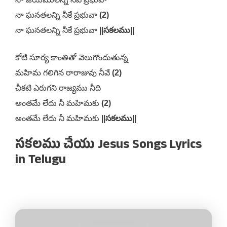
నా ఘనతలన్ని నీకే ప్రభువా
(2)
నా ఘనతలన్ని నీకే ప్రభువా
||సకలము||
కోటి సూర్య కాంతితో వెలుగొందుతున్న
మహిమ గలిగిన రారాజువు నీవే
(2)
చీకటి ఎరుగని రాజ్యము నీది
అంతమే లేదు నీ మహిమకు
(2)
అంతమే లేదు నీ మహిమకు
||సకలము||
సకలము చేయు Jesus Songs Lyrics
in Telugu