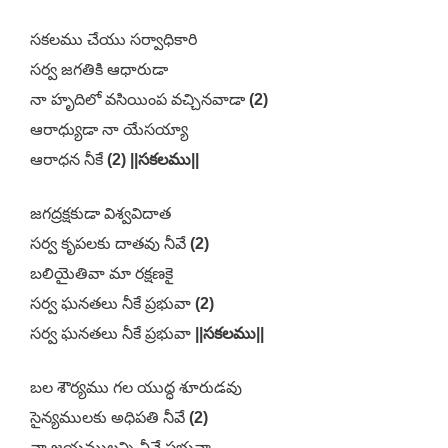
సకలము చేయు సర్వాధికారి
సర్వ జగతికి ఆధారుడా
నా హృదిలో వసియింప వచ్చినవాడా
(2)
ఆరాధ్యుడా నా యేసయ్యా
ఆరాధన నీకే
(2) ||సకలము||
జగద్రక్షకుడా విశ్వవిదాత
సర్వ కృపలకు దాతవు నీవే
(2)
బలియైతివా మా రక్షణకై
సర్వ ఘనతలు నీకే ప్రభువా
(2)
సర్వ ఘనతలు నీకే ప్రభువా
||సకలము||
బల శౌర్యము గల యుద్ధ శూరుడవు
సైన్యములకు అధిపతి నీవే
(2)
నా జయములన్ని నీవే ప్రభువా