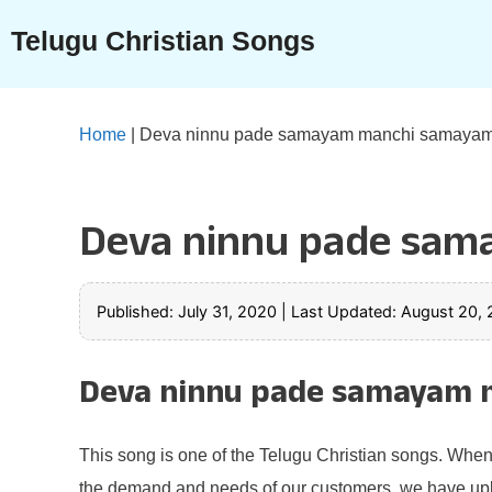
Skip
Telugu Christian Songs
to
content
Home
|
Deva ninnu pade samayam manchi samayam
Deva ninnu pade sa
Published: July 31, 2020
|
Last Updated: August 20,
Deva ninnu pade samayam 
This song is one of the Telugu Christian songs. When
the demand and needs of our customers, we have u