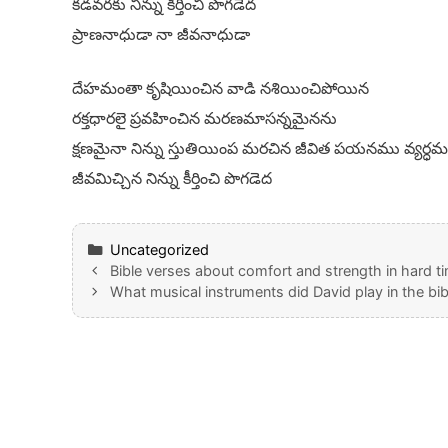
కడవరకు నిన్ను కీర్తించి పొగడెద
ప్రాణనాధుడా నా జీవనాధుడా
దేహమంతా కృషియించిన వాడి నశియించిపోయిన
రక్తధారలై ప్రవహించిన మరణమాసన్నమైనను
క్షణమైనా నిన్ను స్తుతియింప మరచిన జీవిత పయనము వ్యర్ధ
జీవమిచ్చిన నిన్ను కీర్తించి పొగడెద
Categories
Uncategorized
Bible verses about comfort and strength in hard t
What musical instruments did David play in the bib