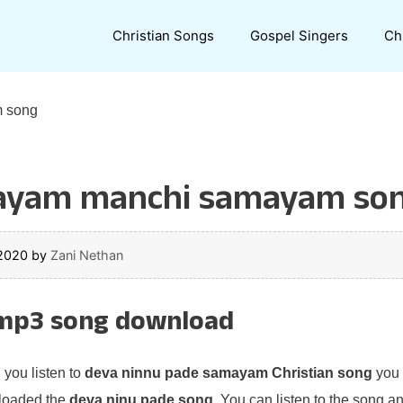
Christian Songs
Gospel Singers
Ch
 song
mayam manchi samayam so
 2020
by
Zani Nethan
mp3 song download
 you listen to
deva ninnu pade samayam Christian song
you 
ploaded the
deva ninu pade song
. You can listen to the song