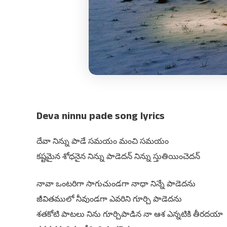
Deva ninnu pade song lyrics
దేవా నిన్ను పాడే సమయం మంచి సమయం
కష్టమైన శోధనైన నిన్ను పాడెదన్ నిన్ను స్తుతియించెదన్
నావా ఒంటరిగా సాగుచుండగా నాధా నిన్నే పాడెదను
జీవితములో నీవుండగా ఎవరిని గూర్చి పాడెదను
శతకోటి పాటలు నిను గూర్చిపాడిన నా ఆశ ఎన్నటికి తీరదయా